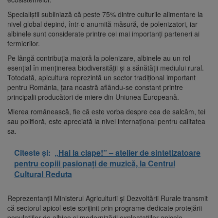
Specialiștii subliniază că peste 75% dintre culturile alimentare la
nivel global depind, într-o anumită măsură, de polenizatori, iar
albinele sunt considerate printre cei mai importanți parteneri ai
fermierilor.
Pe lângă contribuția majoră la polenizare, albinele au un rol
esențial în menținerea biodiversității și a sănătății mediului rural.
Totodată, apicultura reprezintă un sector tradițional important
pentru România, țara noastră aflându-se constant printre
principalii producători de miere din Uniunea Europeană.
Mierea românească, fie că este vorba despre cea de salcâm, tei
sau polifloră, este apreciată la nivel internațional pentru calitatea
sa.
Citeste și:
„Hai la clape!” – atelier de sintetizatoare
pentru copiii pasionați de muzică, la Centrul
Cultural Reduta
Reprezentanții Ministerul Agriculturii și Dezvoltării Rurale transmit
că sectorul apicol este sprijinit prin programe dedicate protejării
populațiilor de albine și modernizării exploatațiilor apicole.