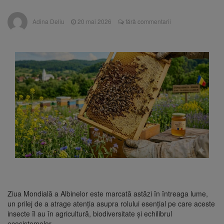
are loc între 14 și 16 august
Uniunea Europeană acordă
6 august 2026
Adina Deliu
20 mai 2026
fără commentarii
Ucrainei încă 1,4 miliarde de euro din
veniturile activelor rusești înghețate
Motorina a ajuns la 11,68 lei
6 august 2026
în unele benzinării
Fuego vine la Zărnești.
6 august 2026
Recital special pe scena Festivalului „Ecoul
Pietrei Craiului”, pe 2 octombrie
Ziua Mondială a Albinelor este marcată astăzi în întreaga lume,
un prilej de a atrage atenția asupra rolului esențial pe care aceste
insecte îl au în agricultură, biodiversitate și echilibrul
ecosistemelor.