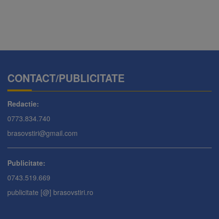
CONTACT/PUBLICITATE
Redactie:
0773.834.740
brasovstiri@gmail.com
Publicitate:
0743.519.669
publicitate [@] brasovstiri.ro