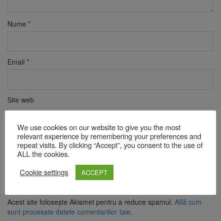
Nume
*
Email
*
Site web
We use cookies on our website to give you the most
relevant experience by remembering your preferences and
Verificare anti-robot
repeat visits. By clicking “Accept”, you consent to the use of
Click pentru a începe verificarea
ALL the cookies.
Friendly
Captcha ⇗
Cookie settings
ACCEPT
Acest site folosește Akismet pentru a reduce spamul.
Află cum
sunt procesate datele comentariilor tale
.