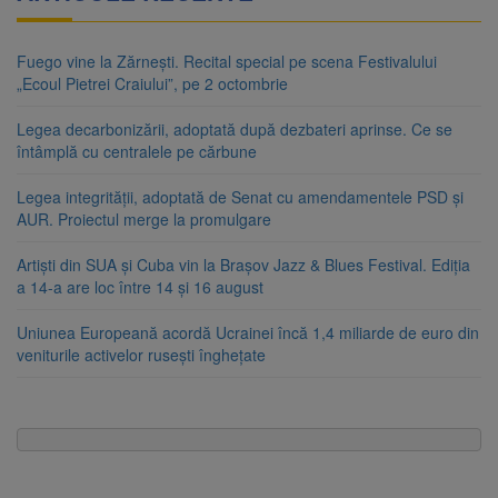
Fuego vine la Zărnești. Recital special pe scena Festivalului
„Ecoul Pietrei Craiului”, pe 2 octombrie
Legea decarbonizării, adoptată după dezbateri aprinse. Ce se
întâmplă cu centralele pe cărbune
Legea integrității, adoptată de Senat cu amendamentele PSD și
AUR. Proiectul merge la promulgare
Artiști din SUA și Cuba vin la Brașov Jazz & Blues Festival. Ediția
a 14-a are loc între 14 și 16 august
Uniunea Europeană acordă Ucrainei încă 1,4 miliarde de euro din
veniturile activelor rusești înghețate