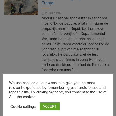
Franței
29 iulie 2026
Modulul național specializat în stingerea
incendiilor de pădure, aflat în misiune de
prepoziționare în Republica Franceză,
continuă intervențiile în Departamentul
Var, unde pompierii români acționează
pentru înlăturarea efectelor incendiilor de
vegetație și prevenirea reaprinderii
focarelor. Pe parcursul zilei de ieri,
echipajele au rămas în zona Pontevès,
unde au desfășurat misiuni de lichidare a
focarelor ascunse […]
READ MORE
We use cookies on our website to give you the most
relevant experience by remembering your preferences and
repeat visits. By clicking “Accept”, you consent to the use of
Ucraina ar putea produce rachete
ALL the cookies.
pentru sistemele Patriot. Anunțul făcut
de Zelenski după întâlnirea cu Trump
Cookie settings
ACCEPT
29 iulie 2026