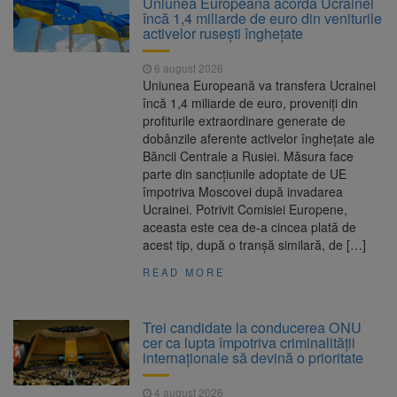
Uniunea Europeană acordă Ucrainei
Ormeniș
încă 1,4 miliarde de euro din veniturile
AUR a lansat platforma
6 august 2026
activelor rusești înghețate
suspeND.ro pentru urmărirea inițiativei de
suspendare a președintelui Nicușor Dan
6 august 2026
Înalta Curte analizează
6 august 2026
Uniunea Europeană va transfera Ucrainei
dosarul lui Călin Georgescu și Horațiu Potra.
încă 1,4 miliarde de euro, proveniți din
Judecătorii decid dacă începe procesul
profiturile extraordinare generate de
Strategia națională pentru
6 august 2026
dobânzile aferente activelor înghețate ale
biodiversitate 2026-2030, adoptată de Senat.
Băncii Centrale a Rusiei. Măsura face
Proiectul merge la promulgare
parte din sancțiunile adoptate de UE
împotriva Moscovei după invadarea
Ucrainei. Potrivit Comisiei Europene,
aceasta este cea de-a cincea plată de
acest tip, după o tranșă similară, de […]
READ MORE
Trei candidate la conducerea ONU
cer ca lupta împotriva criminalității
internaționale să devină o prioritate
4 august 2026