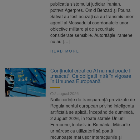
publicația sistemului judiciar iranian,
potrivit Agerpres. Omid Behzad și Pouria
Safvat au fost acuzați că au transmis unor
agenți ai Mossadului coordonatele unor
obiective militare și de securitate
considerate sensibile. Autoritățile iraniene
nu au […]
READ MORE
Conținutul creat cu AI nu mai poate fi
„mascat”. Ce obligații intră în vigoare
în Uniunea Europeană
2 august 2026
Noile cerințe de transparență prevăzute de
Regulamentul european privind inteligența
artificială se aplică, începând de duminică,
2 august 2026, în toate statele Uniunii
Europene, inclusiv în România. Măsurile
urmăresc ca utilizatorii să poată
recunoaște mai ușor interacțiunile și