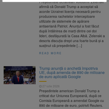
Președintele ucrainean Volodimir Zelenski
afirmă că Donald Trump a acceptat să
acorde Ucrainei licența necesară pentru
producerea rachetelor interceptoare
utilizate de sistemele de apărare
antiaeriană Patriot. Anunțul a fost făcut
după întâlnirea de marți dintre cei doi
lideri, desfășurată la Casa Albă. Zelenski a
descris discuția drept una foarte bună și a
susținut că președintele […]
READ MORE
Trump anunță o anchetă împotriva
UE, după amenda de 890 de milioane
de euro aplicată Google
27 iulie 2026
Președintele american Donald Trump a
criticat dur Uniunea Europeană, după ce
Comisia Europeană a amendat Google cu
890 de milioane de euro, potrivit Reuters.