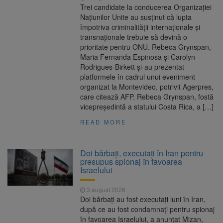
Trei candidate la conducerea Organizației
Națiunilor Unite au susținut că lupta
împotriva criminalității internaționale și
transnaționale trebuie să devină o
prioritate pentru ONU. Rebeca Grynspan,
Maria Fernanda Espinosa și Carolyn
Rodrigues-Birkett și-au prezentat
platformele în cadrul unui eveniment
organizat la Montevideo, potrivit Agerpres,
care citează AFP. Rebeca Grynspan, fostă
vicepreședintă a statului Costa Rica, a […]
READ MORE
Doi bărbați, executați în Iran pentru
presupus spionaj în favoarea
Israelului
3 august 2026
Doi bărbați au fost executați luni în Iran,
după ce au fost condamnați pentru spionaj
în favoarea Israelului, a anunțat Mizan,