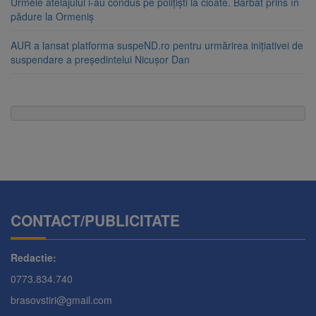
Urmele atelajului i-au condus pe polițiști la cioate. Bărbat prins în
pădure la Ormeniș
AUR a lansat platforma suspeND.ro pentru urmărirea inițiativei de
suspendare a președintelui Nicușor Dan
CONTACT/PUBLICITATE
Redactie:
0773.834.740
brasovstiri@gmail.com