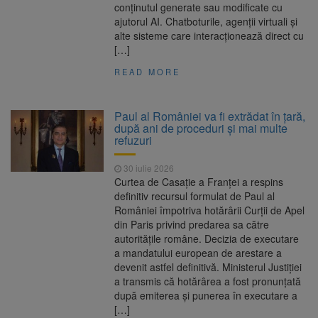
conținutul generate sau modificate cu
ajutorul AI. Chatboturile, agenții virtuali și
alte sisteme care interacționează direct cu
[…]
READ MORE
Paul al României va fi extrădat în țară,
după ani de proceduri și mai multe
refuzuri
30 iulie 2026
Curtea de Casație a Franței a respins
definitiv recursul formulat de Paul al
României împotriva hotărârii Curții de Apel
din Paris privind predarea sa către
autoritățile române. Decizia de executare
a mandatului european de arestare a
devenit astfel definitivă. Ministerul Justiției
a transmis că hotărârea a fost pronunțată
după emiterea și punerea în executare a
[…]