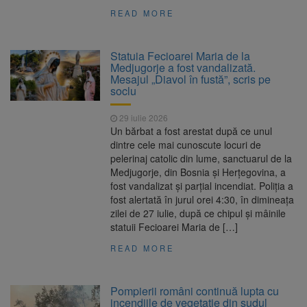
READ MORE
Statuia Fecioarei Maria de la
Medjugorje a fost vandalizată.
Mesajul „Diavol în fustă”, scris pe
soclu
29 iulie 2026
Un bărbat a fost arestat după ce unul
dintre cele mai cunoscute locuri de
pelerinaj catolic din lume, sanctuarul de la
Medjugorje, din Bosnia și Herțegovina, a
fost vandalizat și parțial incendiat. Poliția a
fost alertată în jurul orei 4:30, în dimineața
zilei de 27 iulie, după ce chipul și mâinile
statuii Fecioarei Maria de […]
READ MORE
Pompierii români continuă lupta cu
incendiile de vegetație din sudul