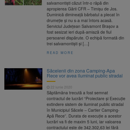
salvamontiști căzut într-o râpă din
apropierea Gării CFR – Timișu de Jos.
Duminică dimineață bărbatul a plecat în
drumeție și nu s-a mai întors acasă.
Serviciul Județean Salvamont Brașov a
fost sesizat ieri după-amiază de fiul
persoanei dispărute. O echipă formată din
trei salvamontiști și […]
READ MORE
Săcelenii din zona Camping-Apa
Rece vor avea iluminat public stradal
22 iunie 2020
Săptămâna trecută a fost semnat
contractul de lucrări “Proiectare și Execuție
extindere sistem de iluminat public stradal
în Municipiul Săcele – Cartier Camping-
Apă Rece”. Durata de execuție a acestor
lucrări va fi de maxim 5 luni, iar valoarea
contractului este de ‪342.302‬,63 lei fără