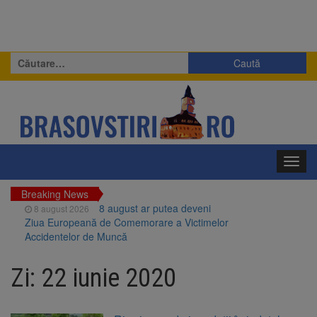
Caută
după:
Toggl
navig
Breaking News
8 august ar putea deveni
8 august 2026
Ziua Europeană de Comemorare a Victimelor
Accidentelor de Muncă
Am început demolarea
8 august 2026
fostului complex Duplex 91, de lângă Piața
Zi:
22 iunie 2020
Star
Ungaria renunță la apelul
8 august 2026
pentru reducerea consumului de energie.