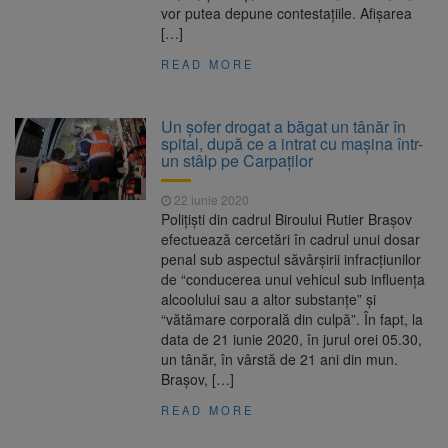
vor putea depune contestaţiile. Afişarea
[…]
READ MORE
Un șofer drogat a băgat un tânăr în
spital, după ce a intrat cu mașina într-
un stâlp pe Carpaților
22 iunie 2020
Polițiști din cadrul Biroului Rutier Brașov
efectuează cercetări în cadrul unui dosar
penal sub aspectul săvârșirii infracțiunilor
de “conducerea unui vehicul sub influența
alcoolului sau a altor substanțe” și
“vătămare corporală din culpă”. În fapt, la
data de 21 iunie 2020, în jurul orei 05.30,
un tânăr, în vârstă de 21 ani din mun.
Brașov, […]
READ MORE