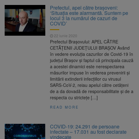
Prefectul, apel către brașoveni:
‘Situația este alarmantă. Suntem pe
locul 3 la numărul de cazuri de
COVID’
22 iunie 2020
Prefectul Brașovului: APEL CĂTRE
CETĂȚENII JUDEȚULUI BRAȘOV Având
în vedere evoluția cazurilor de Covid-19 în
județul Brașov și faptul că principala cauză
a acestei dinamici este nerespectarea
măsurilor impuse în vederea prevenirii și
limitării extinderii infecțiilor cu virusul
SARS-CoV-2, reiau apelul către cetățeni
de a da dovadă de responsabilitate și de a
respecta cu strictețe […]
READ MORE
COVID-19: 24.291 de persoane
infectate – 17.031 au fost declarate
vindecate