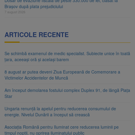
Dosar de evaziune fiscală de peste 330.000 de lei, clasat la
Brașov după plata prejudiciului
7 august 2026
ARTICOLE RECENTE
Se schimbă examenul de medic specialist. Subiecte unice în toată
țara, aceeași oră și același barem
8 august ar putea deveni Ziua Europeană de Comemorare a
Victimelor Accidentelor de Muncă
Am început demolarea fostului complex Duplex 91, de lângă Piața
Star
Ungaria renunță la apelul pentru reducerea consumului de
energie. Nivelul Dunării a început să crească
Asociația Română pentru Iluminat cere reducerea luminii pe
timpul nopții, nu oprirea iluminatului public