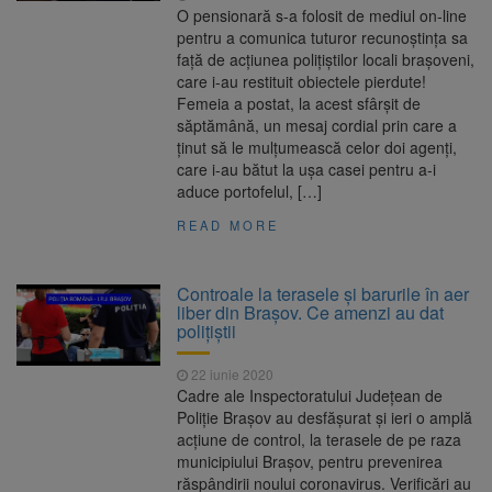
O pensionară s-a folosit de mediul on-line
pentru a comunica tuturor recunoștința sa
față de acțiunea polițiștilor locali brașoveni,
care i-au restituit obiectele pierdute!
Femeia a postat, la acest sfârșit de
săptămână, un mesaj cordial prin care a
ținut să le mulțumească celor doi agenți,
care i-au bătut la ușa casei pentru a-i
aduce portofelul, […]
READ MORE
Controale la terasele și barurile în aer
liber din Brașov. Ce amenzi au dat
polițiștii
22 iunie 2020
Cadre ale Inspectoratului Județean de
Poliție Brașov au desfășurat și ieri o amplă
acțiune de control, la terasele de pe raza
municipiului Brașov, pentru prevenirea
răspândirii noului coronavirus. Verificări au