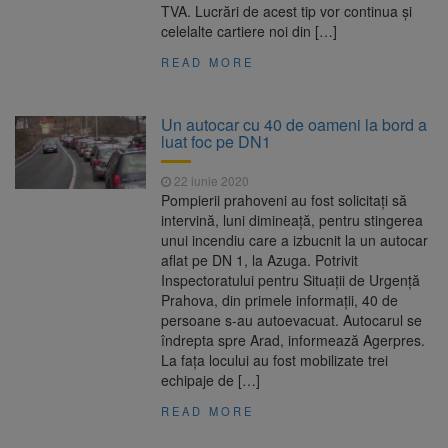
TVA. Lucrări de acest tip vor continua și
celelalte cartiere noi din […]
READ MORE
Un autocar cu 40 de oameni la bord a
luat foc pe DN1
22 iunie 2020
Pompierii prahoveni au fost solicitaţi să
intervină, luni dimineaţă, pentru stingerea
unui incendiu care a izbucnit la un autocar
aflat pe DN 1, la Azuga. Potrivit
Inspectoratului pentru Situaţii de Urgenţă
Prahova, din primele informaţii, 40 de
persoane s-au autoevacuat. Autocarul se
îndrepta spre Arad, informează Agerpres.
La faţa locului au fost mobilizate trei
echipaje de […]
READ MORE