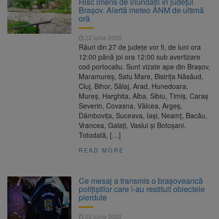
Risc imens de inundaţii în județul
Nivelul Dunării a început să crească
Brașov. Alertă meteo ANM de ultimă
Asociația Română pentru
8 august 2026
oră
Iluminat cere reducerea luminii pe timpul
nopții, nu oprirea iluminatului public
22 iunie 2020
Trafic blocat pe DN1E Brașov
7 august 2026
Râuri din 27 de județe vor fi, de luni ora
– Poiana Brașov după un accident. Două
12:00 până joi ora 12:00 sub avertizare
persoane primesc îngrijiri medicale
cod portocaliu. Sunt vizate ape din Braşov,
Se schimbă examenul de
8 august 2026
Maramureş, Satu Mare, Bistriţa Năsăud,
medic specialist. Subiecte unice în toată țara,
Cluj, Bihor, Sălaj, Arad, Hunedoara,
aceeași oră și același barem
Mureş, Harghita, Alba, Sibiu, Timiş, Caraş
Severin, Covasna, Vâlcea, Argeş,
Dâmboviţa, Suceava, Iaşi, Neamţ, Bacău,
Vrancea, Galaţi, Vaslui și Botoşani.
Totodată, […]
READ MORE
Ce mesaj a transmis o brașoveancă
polițiștilor care i-au restituit obiectele
pierdute
22 iunie 2020