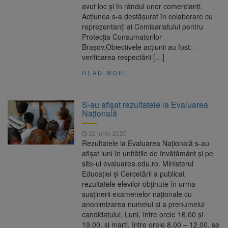
avut loc și în rândul unor comercianți.
Acțiunea s-a desfășurat în colaborare cu
reprezentanți ai Comisariatului pentru
Protecția Consumatorilor
Brașov.Obiectivele acțiunii au fost: -
verificarea respectării […]
READ MORE
S-au afişat rezultatele la Evaluarea
Naţională
22 iunie 2020
Rezultatele la Evaluarea Naţională s-au
afişat luni în unităţile de învăţământ şi pe
site-ul evaluarea.edu.ro. Ministerul
Educaţiei şi Cercetării a publicat
rezultatele elevilor obţinute în urma
susţinerii examenelor naţionale cu
anonimizarea numelui şi a prenumelui
candidatului. Luni, între orele 16,00 şi
19,00, şi marţi, între orele 8,00 – 12,00, se