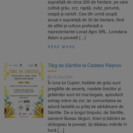
suprafață de circa 200 de hectare, pe care
cultivă grâu, orz, rapiță, ovăz, porumb,
ceapă și cartofi. Cea din urmă ocupă
anual o suprafață de 30 de hectare, fiind
de altfel și cultura preferată a
reprezentantei Lorad Agro SRL. Loredana
Adam a povestit […]
READ MORE
Târg de Sântilie la Cetatea Râșnov
19 iulie 2024
În luna lui Cuptor, holdele de grâu sunt
pregătite de seceriș, roadele livezilor și
grădinilor sunt tot mai bogate, apicultorii
extrag miere de zor, iar comunitatea se
adună laolaltă cu prilej de sărbătoare de
Sântilie. De-a lungul timpului, de Sântilie,
oamenii făceau târguri, tineri și bătrâni se
strângeau la povești, își dădeau mâinile în
horă […]