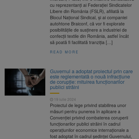
cu reprezentanți ai Federației Sindicatelor
Libere din România (FSLR), afiliată la
Blocul Național Sindical, și ai companiei
autohtone Braiconf, că vor fi explorate
posibilitățile de susținere a industriei de
confecții textile din România, astfel încât
să poată fi facilitată tranziția […]
READ MORE
Guvernul a adoptat proiectul prin care
este reglementată o nouă infracțiune
de corupție: mituirea funcționarilor
publici străini
19 iulie 2024
Proiectul de lege privind stabilirea unor
măsuri pentru punerea în aplicare a
Convenției privind combaterea coruperii
funcționarilor publici străini în cadrul
operațiunilor economice internaționale a
fost adoptat în cadrul ședinței Guvernului,