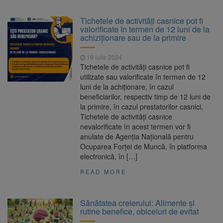
Tichetele de activități casnice pot fi
valorificate în termen de 12 luni de la
achiziționare sau de la primire
19 iulie 2024
Tichetele de activităţi casnice pot fi
utilizate sau valorificate în termen de 12
luni de la achiționare, în cazul
beneficiarilor, respectiv timp de 12 luni de
la primire, în cazul prestatorilor casnici.
Tichetele de activități casnice
nevalorificate în acest termen vor fi
anulate de Agenţia Naţională pentru
Ocuparea Forţei de Muncă, în platforma
electronică, în […]
READ MORE
Sănătatea creierului: Alimente și
rutine benefice, obiceiuri de evitat