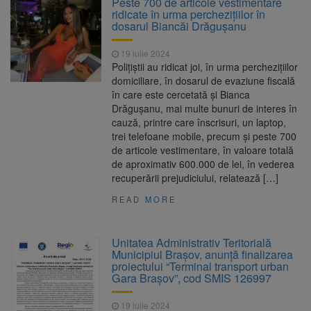
Peste 700 de articole vestimentare
Ormeniș
ridicate în urma percheziţiilor în
AUR a lansat platforma
6 august 2026
dosarul Biancăi Drăguşanu
suspeND.ro pentru urmărirea inițiativei de
suspendare a președintelui Nicușor Dan
19 iulie 2024
Înalta Curte analizează
6 august 2026
Poliţiştii au ridicat joi, în urma percheziţiilor
dosarul lui Călin Georgescu și Horațiu Potra.
domiciliare, în dosarul de evaziune fiscală
Judecătorii decid dacă începe procesul
în care este cercetată şi Bianca
Strategia națională pentru
6 august 2026
Drăguşanu, mai multe bunuri de interes în
biodiversitate 2026-2030, adoptată de Senat.
cauză, printre care înscrisuri, un laptop,
Proiectul merge la promulgare
trei telefoane mobile, precum şi peste 700
de articole vestimentare, în valoare totală
de aproximativ 600.000 de lei, în vederea
recuperării prejudiciului, relatează […]
READ MORE
Unitatea Administrativ Teritorială
Municipiul Brașov, anunță finalizarea
proiectului “Terminal transport urban
Gara Brașov”, cod SMIS 126997
19 iulie 2024