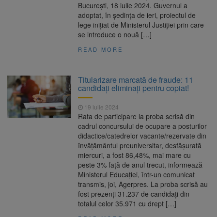
București, 18 iulie 2024. Guvernul a
adoptat, în ședința de ieri, proiectul de
lege inițiat de Ministerul Justiției prin care
se introduce o nouă […]
READ MORE
Titularizare marcată de fraude: 11
candidați eliminați pentru copiat!
19 iulie 2024
Rata de participare la proba scrisă din
cadrul concursului de ocupare a posturilor
didactice/catedrelor vacante/rezervate din
învăţământul preuniversitar, desfăşurată
miercuri, a fost 86,48%, mai mare cu
peste 3% faţă de anul trecut, informează
Ministerul Educaţiei, într-un comunicat
transmis, joi, Agerpres. La proba scrisă au
fost prezenţi 31.237 de candidaţi din
totalul celor 35.971 cu drept […]