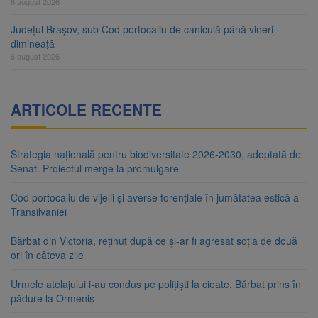
6 august 2026
Județul Brașov, sub Cod portocaliu de caniculă până vineri
dimineață
6 august 2026
ARTICOLE RECENTE
Strategia națională pentru biodiversitate 2026-2030, adoptată de
Senat. Proiectul merge la promulgare
Cod portocaliu de vijelii și averse torențiale în jumătatea estică a
Transilvaniei
Bărbat din Victoria, reținut după ce și-ar fi agresat soția de două
ori în câteva zile
Urmele atelajului i-au condus pe polițiști la cioate. Bărbat prins în
pădure la Ormeniș