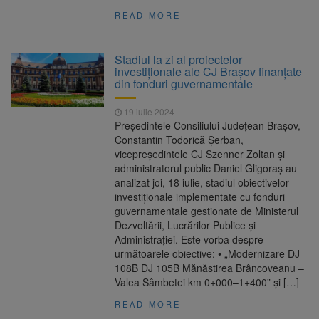
READ MORE
Stadiul la zi al proiectelor
investiţionale ale CJ Braşov finanţate
din fonduri guvernamentale
19 iulie 2024
Preşedintele Consiliului Judeţean Braşov,
Constantin Todorică Şerban,
vicepreşedintele CJ Szenner Zoltan şi
administratorul public Daniel Gligoraş au
analizat joi, 18 iulie, stadiul obiectivelor
investiţionale implementate cu fonduri
guvernamentale gestionate de Ministerul
Dezvoltării, Lucrărilor Publice şi
Administraţiei. Este vorba despre
următoarele obiective: • „Modernizare DJ
108B DJ 105B Mănăstirea Brâncoveanu –
Valea Sâmbetei km 0+000–1+400” şi […]
READ MORE