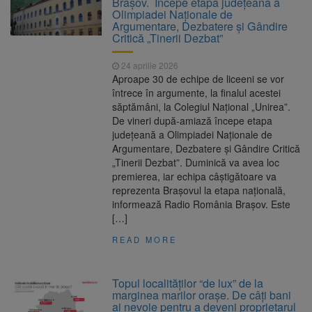
Brașov. Incepe etapa județeană a
Nivelul Dunării a început să crească
Olimpiadei Naționale de
Asociația Română pentru
8 august 2026
Argumentare, Dezbatere și Gândire
Iluminat cere reducerea luminii pe timpul
Critică „Tinerii Dezbat”
nopții, nu oprirea iluminatului public
Trafic blocat pe DN1E Brașov
7 august 2026
24 aprilie 2026
– Poiana Brașov după un accident. Două
Aproape 30 de echipe de liceeni se vor
persoane primesc îngrijiri medicale
întrece în argumente, la finalul acestei
Se schimbă examenul de
8 august 2026
săptămâni, la Colegiul Național „Unirea”.
medic specialist. Subiecte unice în toată țara,
De vineri după-amiază începe etapa
aceeași oră și același barem
județeană a Olimpiadei Naționale de
Argumentare, Dezbatere și Gândire Critică
„Tinerii Dezbat”. Duminică va avea loc
premierea, iar echipa câștigătoare va
reprezenta Brașovul la etapa națională,
informează Radio România Brașov. Este
[…]
READ MORE
Topul localităților “de lux” de la
marginea marilor orașe. De câți bani
ai nevoie pentru a deveni proprietarul