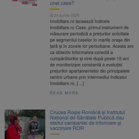
unei case?
24 aprilie 2026
Imobiliare.ro lansează Indicele
Imobiliare.ro Case, primul instrument de
măsurare periodică a prețurilor solicitate
pe segmentul caselor în marile orașe din
țară și în zonele lor periurbane. Acesta are
ca obiectiv informarea corectă a
cumpărătorilor și vine după peste 15 ani
de monitorizare constantă a evoluției
prețurilor apartamentelor din principalele
centre urbane prin intermediul Indicelui
Imobiliare.ro, […]
READ MORE
Crucea Roșie Română și Institutul
Național de Sănătate Publică dau
startul campaniei de informare și
vaccinare ROR