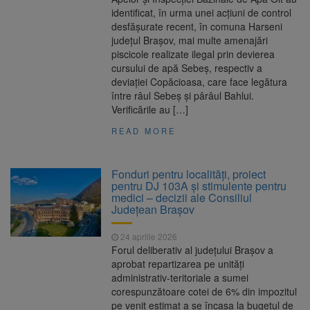
identificat, în urma unei acțiuni de control
desfășurate recent, în comuna Harseni
județul Brașov, mai multe amenajări
piscicole realizate ilegal prin devierea
cursului de apă Sebeș, respectiv a
deviației Copăcioasa, care face legătura
între râul Sebeș și pârâul Bahlui.
Verificările au […]
READ MORE
Fonduri pentru localități, proiect
pentru DJ 103A și stimulente pentru
medici – decizii ale Consiliul
Județean Brașov
24 aprilie 2026
Forul deliberativ al judeţului Braşov a
aprobat repartizarea pe unități
administrativ-teritoriale a sumei
corespunzătoare cotei de 6% din impozitul
pe venit estimat a se încasa la bugetul de