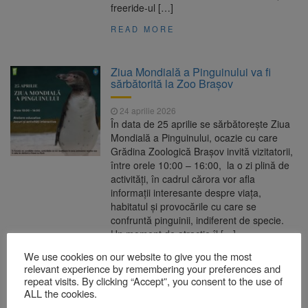
freeride-ul […]
READ MORE
Ziua Mondială a Pinguinului va fi
sărbătorită la Zoo Brașov
24 aprilie 2026
În data de 25 aprilie se sărbătorește Ziua
Mondială a Pinguinului, ocazie cu care
Grădina Zoologică Brașov invită vizitatorii,
între orele 10:00 – 16:00, la o zi plină de
activități, în cadrul cărora vor afla
informații interesante despre viața,
habitatul și provocările cu care se
confruntă pinguinii, indiferent de specie.
Un moment de atracție îl […]
We use cookies on our website to give you the most
READ MORE
relevant experience by remembering your preferences and
repeat visits. By clicking “Accept”, you consent to the use of
ALL the cookies.
Guvernul aprobă vouchere pentru