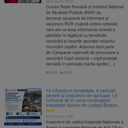
24 aprilie 2026
Crucea Roșie Română și Institutul Național
de Sănătate Publică (INSP) au
demarat campania de informare și
vaccinare ROR (rujeolă-oreion-rubeolă),
care are ca scop informarea corectă a
părinților în legătură cu beneficiile
vaccinării și riscurile asociate refuzului
imunizării copiilor. Acțiunea face parte
din Campania națională de promovare a
vaccinării Copil vaccinat = copil protejat,
derulată în perioada martie-aprilie […]
READ MORE
12 infracțiuni constatate, 6 sesizări
penale și prejudiciu de aproape 1,5
milioane lei în urma controalelor
Inspecției Apelor din județul Brașov
24 aprilie 2026
Inspectorii din cadrul Inspecției Naționale a
Apelor și Inspecției Bazinale de Apă Olt au