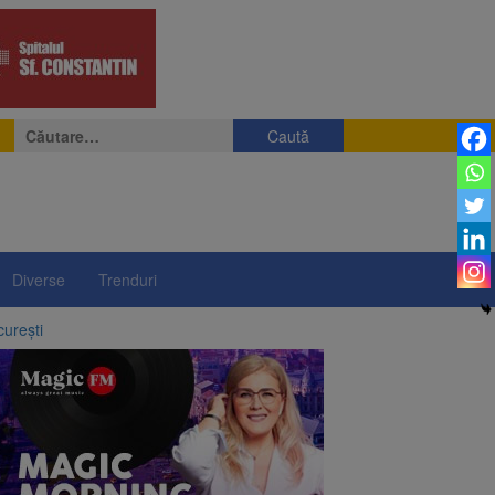
Caută
după:
Diverse
Trenduri
curești
ergie
l sistem de taxare rutieră
 orașe din lume