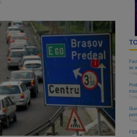
i
TO
Fact
se 
7 au
Pro
inso
7 au
Guve
pen
7 au
FIDE