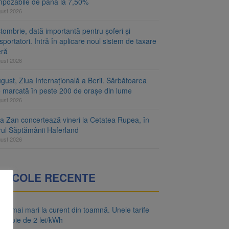
mpozabile de până la 7,50%
gust 2026
tombrie, dată importantă pentru șoferi și
sportatori. Intră în aplicare noul sistem de taxare
eră
gust 2026
gust, Ziua Internațională a Berii. Sărbătoarea
e marcată în peste 200 de orașe din lume
gust 2026
za Zan concertează vineri la Cetatea Rupea, în
rul Săptămânii Haferland
gust 2026
RTICOLE RECENTE
uri mai mari la curent din toamnă. Unele tarife
apropie de 2 lei/kWh