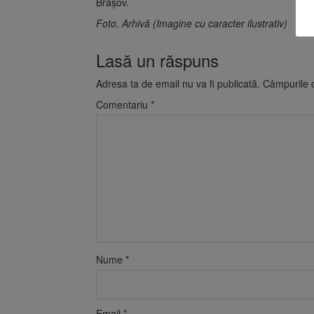
Brașov.
Foto. Arhivă (Imagine cu caracter ilustrativ)
Lasă un răspuns
Adresa ta de email nu va fi publicată.
Câmpurile o
Comentariu
*
Nume
*
Email
*