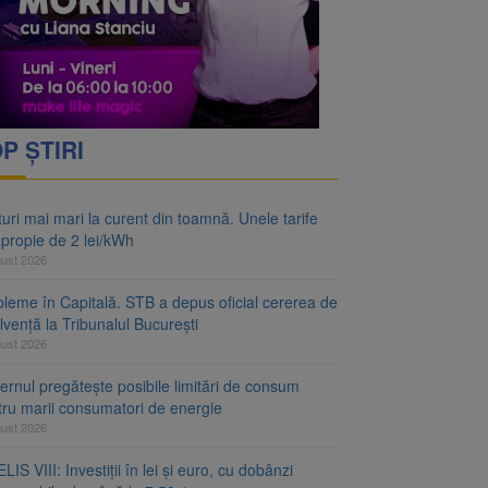
P ȘTIRI
uri mai mari la curent din toamnă. Unele tarife
apropie de 2 lei/kWh
gust 2026
bleme în Capitală. STB a depus oficial cererea de
lvență la Tribunalul București
gust 2026
rnul pregătește posibile limitări de consum
tru marii consumatori de energie
gust 2026
LIS VIII: Investiții în lei și euro, cu dobânzi