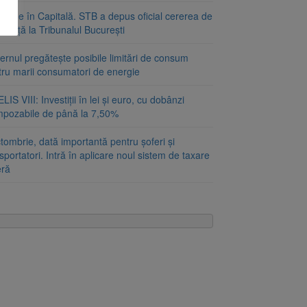
bleme în Capitală. STB a depus oficial cererea de
lvență la Tribunalul București
rnul pregătește posibile limitări de consum
tru marii consumatori de energie
LIS VIII: Investiții în lei și euro, cu dobânzi
mpozabile de până la 7,50%
tombrie, dată importantă pentru șoferi și
sportatori. Intră în aplicare noul sistem de taxare
eră