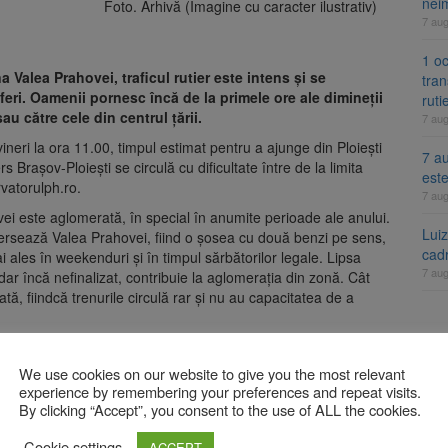
nei
Foto. Arhivă (Imagine cu caracter ilustrativ)
7 au
1 oc
 Valea Prahovei, traficul rutier este intens și se
tran
eri. Oamenii pornesc încă de la primele ore ale dimineții
ruti
au către cele din centrul țării.
7 au
, vineri la ora 11.00, timpul estimat pentru a ajunge din Ploiești
7 au
 Brașov-Ploiești se circulă cu dificultate între de la limita
est
vatorulph.ro.
7 au
ei este aglomerată, în special în anumite perioade ale anului.
Lui
versează Valea Prahovei, fiind o șosea cu două benzi pe sens,
cad
ai ales în weekenduri și în timpul sărbătorilor legale. Lipsa
7 au
dar încă nefinalizat, contribuie la aglomerația din zonă. Cât
ată, fiindcă trenurile circulă rar și nu au capacitatea de a
A
verse torențiale în jumătatea estică a Transilvaniei
We use cookies on our website to give you the most relevant
experience by remembering your preferences and repeat visits.
By clicking “Accept”, you consent to the use of ALL the cookies.
Fact
cele pentru a evita calvarul de pe DN1-Valea Prahovei. Astăzi,
se 
imativ două ore și jumătate pentru a tranzita zona Ploiești –
Cookie settings
ACCEPT