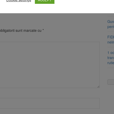
Pro
inso
Guve
pen
bligatorii sunt marcate cu
*
FIDE
nei
1 oc
tran
ruti