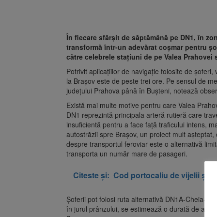
În fiecare sfârșit de săptămână pe DN1, în zona
transformă într-un adevărat coșmar pentru șof
către celebrele stațiuni de pe Valea Prahovei s
Potrivit aplicațiilor de navigație folosite de șoferi
la Brașov este de peste trei ore. Pe sensul de mers
județului Prahova până în Bușteni, notează obser
Există mai multe motive pentru care Valea Prahov
DN1 reprezintă principala arteră rutieră care tra
insuficientă pentru a face față traficului intens, m
autostrăzii spre Brașov, un proiect mult așteptat, 
despre transportul feroviar este o alternativă limit
transporta un număr mare de pasageri.
Citeste și:
Cod portocaliu de vijelii și a
Șoferii pot folosi ruta alternativă DN1A-Cheia-Să
în jurul prânzului, se estimează o durată de aprox