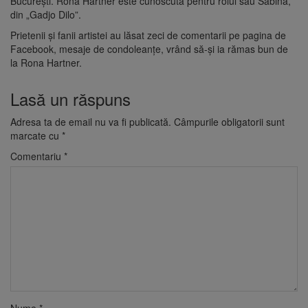
București. Rona Hartner este cunoscută pentru rolul său Sabina,
din „Gadjo Dilo”.
Prietenii și fanii artistei au lăsat zeci de comentarii pe pagina de
Facebook, mesaje de condoleanțe, vrând să-și ia rămas bun de
la Rona Hartner.
Lasă un răspuns
Adresa ta de email nu va fi publicată.
Câmpurile obligatorii sunt
marcate cu
*
Comentariu
*