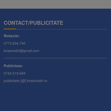
CONTACT/PUBLICITATE
Redactie:
0773.834.740
brasovstiri@gmail.com
Publicitate:
0743.519.669
publicitate [@] brasovstiri.ro