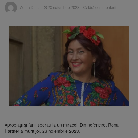
Clădirile Duplex de lângă
7 august 2026
Adina Deliu
23 noiembrie 2023
fără commentarii
Piața Star din Brașov au fost demolate
Platforma Belvedere de pe
7 august 2026
Tâmpa intră în renovare. Contract de peste 1
milion de lei și termen de trei luni
Unul dintre cele mai mari
7 august 2026
parcuri ale Brașovului va fi amenajat în
Bartolomeu-Avantgarden. Contractul a fost
semnat (FOTO)
Trafic blocat pe DN1E Brașov
7 august 2026
– Poiana Brașov după un accident. Două
persoane primesc îngrijiri medicale
Apropiații și fanii sperau la un miracol. Din nefericire, Rona
Hartner a murit joi, 23 noiembrie 2023.