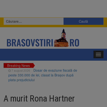
Caută
după:
Toggl
navig
Breaking News
Dosar de evaziune fiscală de
7 august 2026
peste 330.000 de lei, clasat la Brașov după
plata prejudiciului
Primăria Brașov amenință cu
7 august 2026
sistarea plăților către Brai-Cata și Comprest.
A murit Rona Hartner
Motivul: platforme de gunoi neigienizate