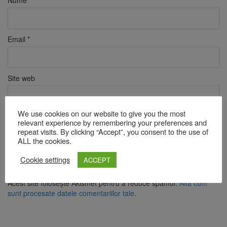
Nume
*
Email
*
Site web
We use cookies on our website to give you the most
Verificare anti-robot
relevant experience by remembering your preferences and
Click pentru a începe verificarea
repeat visits. By clicking “Accept”, you consent to the use of
ALL the cookies.
Friendly
Captcha ⇗
Cookie settings
ACCEPT
Acest site folosește Akismet pentru a reduce spamul.
Află cum
sunt procesate datele comentariilor tale
.