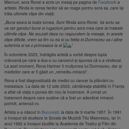
Miercuri, sora Ronei a scris un mesaj pe pagina de
Facebook
a
artistei. Rinda le cerea fanilor să se roage pentru sora sa, care își
trăia ultimele clipe din viață:
„
Buna seara la toata lumea, Sunt Rinda sora Ronei. Va scriu sa
va cer ganduri bune si rugaciuni pentru sora mea care isi traieste
ultimile clipe .Ne scuzati daca nu raspundem la mesaje, in aceste
clipe dificile, vrem sa fim cu ea si cu fetita ei.Dumnezeu sa-i aline
suferinta si sa o primeasca la el
”
În octombrie 2023, îndrăgita artistă a vorbit despre lupta
crâncenă pe care a dus-o cu cancerul și spunea că s-a vindecat.
La acel moment, Rona Hartner îi mulțumea lui Dumnezeu, dar și
medicilor care ar fi găsit un „remediu-miracol”.
Rona a fost diagnosticată de medici cu cancer la plămâni cu
metastaze. La data de 12 iulie 2023, cântăreața stabilită în Franța
a aflat că viața o punea din nou la încercare. A urmat un
tratament despre care susține că a fost un adevărat miracol,
potrivit, antena3.ro.
Artista s-a născut în
București
, la data de 9 martie 1957. În 1991
a început să studieze la Școala de Muzică Titu Maiorescu, iar în
anul 1992 a început studiile la Academia de Teatru și Film din