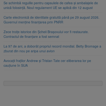
Se schimbă regulile pentru capsulele de cafea și ambalajele de
unică folosință. Noul regulament UE se aplică din 12 august
Carte electronică de identitate gratuită până pe 29 august 2026.
Guvernul menține finanțarea prin PNRR
Zece troițe istorice din Șcheii Brașovului vor fi restaurate.
Contractul de finanțare a fost semnat
La 97 de ani, a doborât propriul record mondial. Betty Bromage a
zburat din nou pe aripa unui avion
Avocații fraților Andrew și Tristan Tate cer eliberarea lor pe
cauțiune în SUA