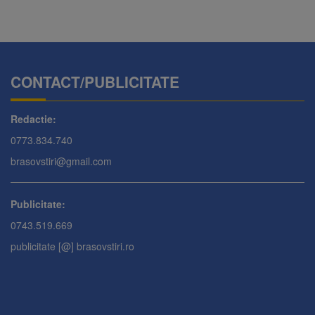
CONTACT/PUBLICITATE
Redactie:
0773.834.740
brasovstiri@gmail.com
Publicitate:
0743.519.669
publicitate [@] brasovstiri.ro