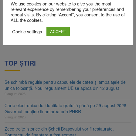
We use cookies on our website to give you the most
relevant experience by remembering your preferences and
repeat visits. By clicking “Accept”, you consent to the use of
ALL the cookies.
Cookie settings
ACCEPT
TOP ȘTIRI
Se schimbă regulile pentru capsulele de cafea și ambalajele de
unică folosință. Noul regulament UE se aplică din 12 august
9 august 2026
Carte electronică de identitate gratuită până pe 29 august 2026.
Guvernul menține finanțarea prin PNRR
9 august 2026
Zece troițe istorice din Șcheii Brașovului vor fi restaurate.
Contractul de finanțare a fost semnat