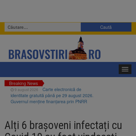
Caută
după:
Toggl
navig
Breaking News
Carte electronică de
9 august 2026
identitate gratuită până pe 29 august 2026.
Guvernul menține finanțarea prin PNRR
Zece troițe istorice din Șcheii
9 august 2026
Brașovului vor fi restaurate. Contractul de
Alți 6 brașoveni infectați cu
finanțare a fost semnat