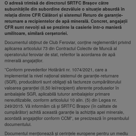
O adresă trimisă de directorul SRTFC Brașov către
subunitățile din subordine dezvăluie o situație absurdă în
relația dintre CFR Călători și sistemul Returo de garanție-
returnare a recipientelor de apă minerală. Concret, angajații
CFR sunt nevoiți să se prezinte la casierie într-o manieră
umilitoare, similară cerșetoriei.
Documentul obținut de Club Feroviar, conține reglementări privind
aplicarea articolului 73 din Contractul Colectiv de Muncă al
operatorului feroviar de stat, referitor la acordarea de apă
minerală angajaților.
”Conform prevederilor Hotărârii nr. 1074/2021, care a
implementat la nivel național sistemul de garanție-returnare
(SGR), producătorii sunt obligați să factureze cumpărătorului
valoarea garanției (0,50 lei/recipient) aferente produselor în
ambalajele SGR, aplicabilă tuturor ambalajelor primare
nereutilizabile, conform articolului 10 alin. (5) din Legea nr.
249/2015. Vă informăm că și SRTFC Brașov (în calitate de
cumpărător) achită această garanție la achiziția apei minerale,
acordată angajaților conform CCM”, se precizează în preambulul
documentului.
Documentul menționează și cerințele europene pentru un mediu