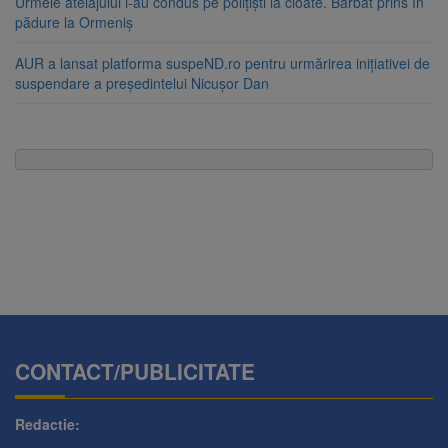
Urmele atelajului i-au condus pe polițiști la cioate. Bărbat prins în
pădure la Ormeniș
AUR a lansat platforma suspeND.ro pentru urmărirea inițiativei de
suspendare a președintelui Nicușor Dan
CONTACT/PUBLICITATE
Redactie: