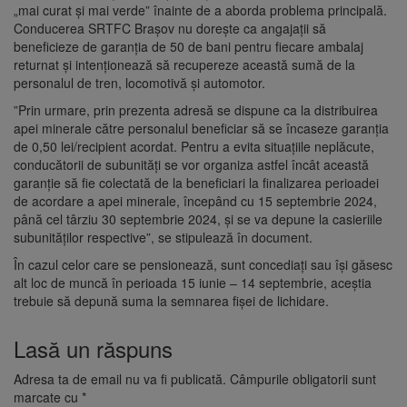
„mai curat și mai verde” înainte de a aborda problema principală.
Conducerea SRTFC Brașov nu dorește ca angajații să
beneficieze de garanția de 50 de bani pentru fiecare ambalaj
returnat și intenționează să recupereze această sumă de la
personalul de tren, locomotivă și automotor.
”Prin urmare, prin prezenta adresă se dispune ca la distribuirea
apei minerale către personalul beneficiar să se încaseze garanția
de 0,50 lei/recipient acordat. Pentru a evita situațiile neplăcute,
conducătorii de subunități se vor organiza astfel încât această
garanție să fie colectată de la beneficiari la finalizarea perioadei
de acordare a apei minerale, începând cu 15 septembrie 2024,
până cel târziu 30 septembrie 2024, și se va depune la casieriile
subunităților respective”, se stipulează în document.
În cazul celor care se pensionează, sunt concediați sau își găsesc
alt loc de muncă în perioada 15 iunie – 14 septembrie, aceștia
trebuie să depună suma la semnarea fișei de lichidare.
Lasă un răspuns
Adresa ta de email nu va fi publicată.
Câmpurile obligatorii sunt
marcate cu
*