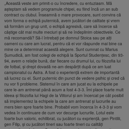
„Această veste am primit-o cu încredere, cu entuziasm. Mă
aşteptam să vedem programule chipei, eu fiind încă un an sub
contract cu clubul. Înseamnă o mare provocare, sunt convins că
vom forma o echipă puternică, avem jucători de calitate şi vrem
să formăm un grup unit, o echipă agresivă, care să încerce să
câştige cât mai multe meciuri şi să ne îndeplinim obiectivele. Ce
mă recomandă? Să-l întrebaţi pe domnul Stoica sau pe alţi
oameni cu care am lucrat, pentru că ei vor răspunde mai bine ca
mine ce a determinat acaestă alegere. Sunt cumnat cu Marius
Şumudică, am fost colegi de echipă la Sportul Studenţesc, din 93-
94, avem o relaţie bună, dar fiecare cu drumul lui, cu filozofia lui
de fotbal, şi drept dovadă ne-am despărţit după ce am luat
campionatul cu Astra. A fost o experienţă extrem de importantă
să lucrez cu el. Sunt puternic din punct de vedere psihic şi cred că
nu vor fi probleme. Sistemul în care am jucat eu la echipele pe
care le-am antrenat până acum a fost 4-3-3. Îmi place foarte mult
ideea şi filozofia lui Hagi de la Viitorul şi am încercat pe cât posibil
să implementez la echipele la care am antrenat şi lucrurile au
mers bien spre foarte bine. Probabil vom încerca în 4-3-3 şi vom
vedea în continuare de cum vor decurge lucrurile. Lotul este
foarte bun valoric, echilibrat, cu jucători cu exprienţă, gen Pintilii,
gen Filip, şi cu jucători tineri sau foarte tineri cu calităţi