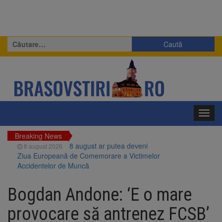
Caută
după:
Toggl
navig
Breaking News
8 august ar putea deveni
8 august 2026
Ziua Europeană de Comemorare a Victimelor
Accidentelor de Muncă
Am început demolarea
8 august 2026
fostului complex Duplex 91, de lângă Piața
Bogdan Andone: ‘E o mare
Star
Ungaria renunță la apelul
8 august 2026
provocare să antrenez FCSB’
pentru reducerea consumului de energie.