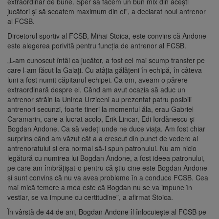
extraordinar de bune. Sper să facem un bun mix din aceşti
jucători şi să scoatem maximum din el”, a declarat noul antrenor
al FCSB.
Dircetorul sportiv al FCSB, Mihai Stoica, este convins că Andone
este alegerea porivită pentru funcţia de antrenor al FCSB.
„L-am cunoscut întâi ca jucător, a fost cel mai scump transfer pe
care l-am făcut la Galaţi. Cu atâţia gălăţeni în echipă, în câteva
luni a fost numit căpitanul echipei. Ca om, aveam o părere
extraordinară despre el. Când am avut ocazia să aduc un
antrenor străin la Unirea Urziceni au prezentat patru posibili
antrenori secunzi, foarte tineri la momentul ăla, erau Gabriel
Caramarin, care a lucrat acolo, Erik Lincar, Edi Iordănescu şi
Bogdan Andone. Ca să vedeţi unde ne duce viaţa. Am fost chiar
surprins când am văzut cât a a crescut din punct de vedere al
antrenoratului şi era normal să-i spun patronului. Nu am nicio
legătură cu numirea lui Bogdan Andone, a fost ideea patronului,
pe care am îmbrăţişat-o pentru că ştiu cine este Bogdan Andone
şi sunt convins că nu va avea probleme în a conduce FCSB. Cea
mai mică temere a mea este că Bogdan nu se va impune în
vestiar, se va impune cu certitudine”, a afirmat Stoica.
În vârstă de 44 de ani, Bogdan Andone îl înlocuieşte al FCSB pe