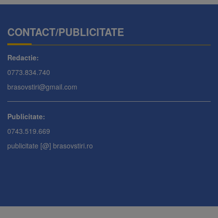
CONTACT/PUBLICITATE
Redactie:
0773.834.740
brasovstiri@gmail.com
Publicitate:
0743.519.669
publicitate [@] brasovstiri.ro