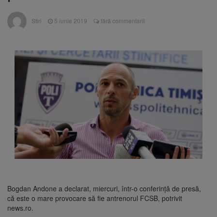
Nivelul Dunării a început să crească
Asociația Română pentru
8 august 2026
Stiri
5 iunie 2019
fără commentarii
Iluminat cere reducerea luminii pe timpul
nopții, nu oprirea iluminatului public
Trafic blocat pe DN1E Brașov
7 august 2026
– Poiana Brașov după un accident. Două
persoane primesc îngrijiri medicale
Se schimbă examenul de
8 august 2026
medic specialist. Subiecte unice în toată țara,
aceeași oră și același barem
Bogdan Andone a declarat, miercuri, într-o conferinţă de presă,
că este o mare provocare să fie antrenorul FCSB, potrivit
news.ro.