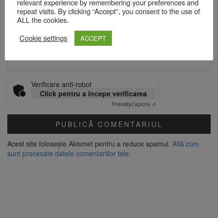
relevant experience by remembering your preferences and
Email
*
repeat visits. By clicking “Accept”, you consent to the use of
ALL the cookies.
Cookie settings
ACCEPT
Site web
Verificare anti-robot
Click pentru a începe verificarea
Friendly
Captcha ⇗
Acest site folosește Akismet pentru a reduce spamul.
Află cum
sunt procesate datele comentariilor tale
.