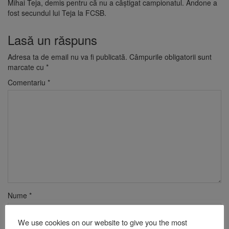
Mihai Teja, demis pentru că nu a câştigat campionatul. Andone a
fost secundul lui Teja la FCSB.
Lasă un răspuns
Adresa ta de email nu va fi publicată.
Câmpurile obligatorii sunt
marcate cu
*
Comentariu
*
Nume
*
We use cookies on our website to give you the most