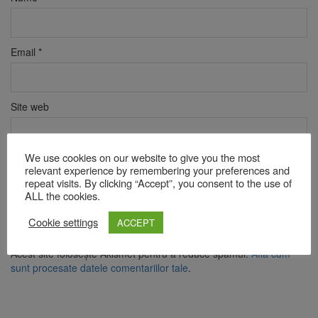
Email
*
Site web
We use cookies on our website to give you the most
Verificare anti-robot
relevant experience by remembering your preferences and
Click pentru a începe verificarea
repeat visits. By clicking “Accept”, you consent to the use of
ALL the cookies.
Friendly
Captcha ⇗
Cookie settings
ACCEPT
Acest site folosește Akismet pentru a reduce spamul.
Află cum
sunt procesate datele comentariilor tale
.