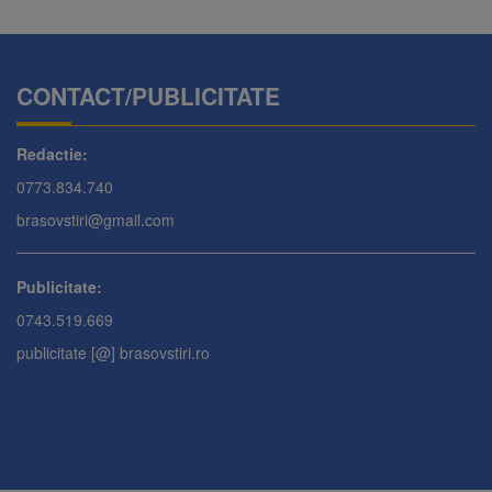
CONTACT/PUBLICITATE
Redactie:
0773.834.740
brasovstiri@gmail.com
Publicitate:
0743.519.669
publicitate [@] brasovstiri.ro