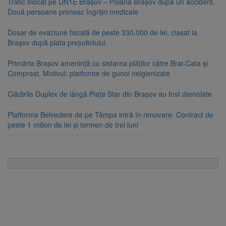
Trafic blocat pe DN1E Brașov – Poiana Brașov după un accident.
Două persoane primesc îngrijiri medicale
Dosar de evaziune fiscală de peste 330.000 de lei, clasat la
Brașov după plata prejudiciului
Primăria Brașov amenință cu sistarea plăților către Brai-Cata și
Comprest. Motivul: platforme de gunoi neigienizate
Clădirile Duplex de lângă Piața Star din Brașov au fost demolate
Platforma Belvedere de pe Tâmpa intră în renovare. Contract de
peste 1 milion de lei și termen de trei luni