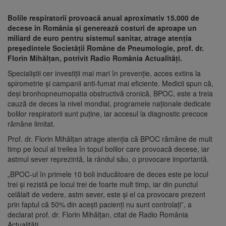
Bolile respiratorii provoacă anual aproximativ 15.000 de
decese în România și generează costuri de aproape un
miliard de euro pentru sistemul sanitar, atrage atenția
președintele Societății Române de Pneumologie, prof. dr.
Florin Mihălțan, potrivit Radio România Actualități.
Specialiștii cer investiții mai mari în prevenție, acces extins la
spirometrie și campanii anti-fumat mai eficiente. Medicii spun că,
deși bronhopneumopatia obstructivă cronică, BPOC, este a treia
cauză de deces la nivel mondial, programele naționale dedicate
bolilor respiratorii sunt puține, iar accesul la diagnostic precoce
rămâne limitat.
Prof. dr. Florin Mihălțan atrage atenția că BPOC rămâne de mult
timp pe locul al treilea în topul bolilor care provoacă decese, iar
astmul sever reprezintă, la rândul său, o provocare importantă.
„BPOC-ul în primele 10 boli inducătoare de deces este pe locul
trei și rezistă pe locul trei de foarte mult timp, iar din punctul
celălalt de vedere, astm sever, este și el ca provocare prezent
prin faptul că 50% din acești pacienți nu sunt controlați”, a
declarat prof. dr. Florin Mihălțan, citat de Radio România
Actualități.