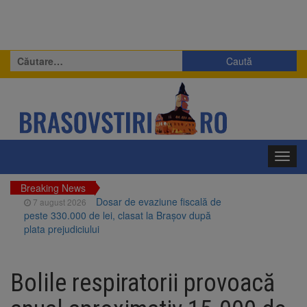
Caută
după:
Toggl
navig
Breaking News
Dosar de evaziune fiscală de
7 august 2026
peste 330.000 de lei, clasat la Brașov după
plata prejudiciului
Primăria Brașov amenință cu
7 august 2026
sistarea plăților către Brai-Cata și Comprest.
Bolile respiratorii provoacă
Motivul: platforme de gunoi neigienizate