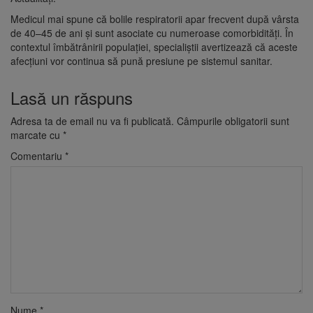
Medicul mai spune că bolile respiratorii apar frecvent după vârsta
de 40–45 de ani și sunt asociate cu numeroase comorbidități. În
contextul îmbătrânirii populației, specialiștii avertizează că aceste
afecțiuni vor continua să pună presiune pe sistemul sanitar.
Lasă un răspuns
Adresa ta de email nu va fi publicată.
Câmpurile obligatorii sunt
marcate cu
*
Comentariu
*
Nume
*