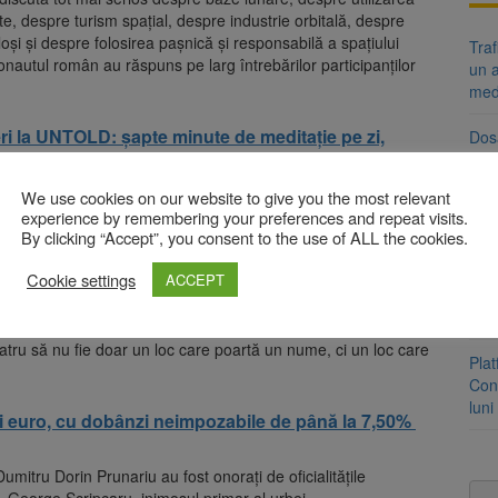
e, despre turism spațial, despre industrie orbitală, despre
oși și despre folosirea pașnică și responsabilă a spațiului
Tra
smonautul român au răspuns pe larg întrebărilor participanților
un a
med
ri la UNTOLD: șapte minute de meditație pe zi,
Dosa
ne
clas
We use cookies on our website to give you the most relevant
Prim
 Aeriene „Henri Coandă”, unde a fost inaugurat un amfiteatru
experience by remembering your preferences and repeat visits.
Brai
By clicking “Accept”, you consent to the use of ALL the cookies.
tâlnirii dintre delegația internațională, cadrele didactice și
neig
nțele unei porți deschise spre viitor. Mesajul transmis
Cookie settings
ACCEPT
 Prunariu a fost unul de încurajare a excelenței: „Viitorul
Clăd
tea oamenilor pe care îi formăm astăzi. De curajul lor de a
fos
acitatea instituțiilor noastre de a le oferi direcție, încredere
eatru să nu fie doar un loc care poartă un nume, ci un loc care
Pla
Cont
luni
ei și euro, cu dobânzi neimpozabile de până la 7,50%
umitru Dorin Prunariu au fost onorați de oficialitățile
l. George Scripcaru, inimosul primar al urbei.