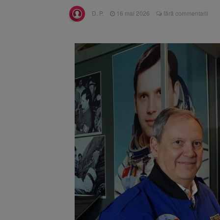
Unul dint
7 august 2026
D. P.
16 mai 2026
fără commentarii
fost semnat (FOTO)
Trafic bl
7 august 2026
medicale