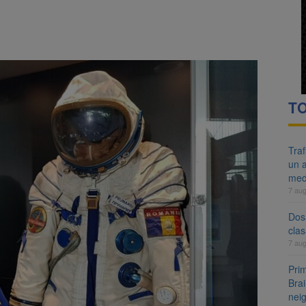
re cele mai mari parcuri ale Brașovului va fi amenajat în Bartolomeu-A
ocat pe DN1E Brașov – Poiana Brașov după un accident. Două persoane p
TO
Tra
un a
med
7 au
Dosa
clas
7 au
Prim
Brai
neig