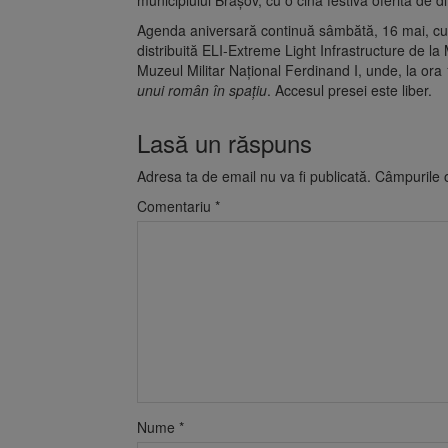
Agenda aniversară continuă sâmbătă, 16 mai, cu 
distribuită ELI-Extreme Light Infrastructure de la 
Muzeul Militar Național Ferdinand I, unde, la ora
unui român în spațiu
. Accesul presei este liber.
Lasă un răspuns
Adresa ta de email nu va fi publicată.
Câmpurile o
Comentariu
*
Nume
*