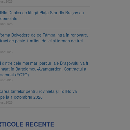
gust 2026
irile Duplex de lângă Piața Star din Brașov au
t demolate
gust 2026
tforma Belvedere de pe Tâmpa intră în renovare.
ract de peste 1 milion de lei și termen de trei
gust 2026
 dintre cele mai mari parcuri ale Brașovului va fi
najat în Bartolomeu-Avantgarden. Contractul a
t semnat (FOTO)
gust 2026
carea tarifelor pentru rovinietă și TollRo va
epe la 1 octombrie 2026
gust 2026
RTICOLE RECENTE