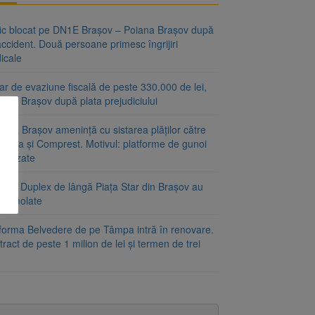
fic blocat pe DN1E Brașov – Poiana Brașov după
ccident. Două persoane primesc îngrijiri
icale
r de evaziune fiscală de peste 330.000 de lei,
at la Brașov după plata prejudiciului
ăria Brașov amenință cu sistarea plăților către
-Cata și Comprest. Motivul: platforme de gunoi
ienizate
irile Duplex de lângă Piața Star din Brașov au
t demolate
tforma Belvedere de pe Tâmpa intră în renovare.
ract de peste 1 milion de lei și termen de trei