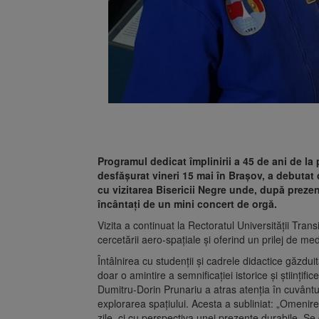
Programul dedicat împlinirii a 45 de ani de la
desfășurat vineri 15 mai în Brașov, a debuta
cu vizitarea Bisericii Negre unde, după preze
încântați de un mini concert de orgă.
Vizita a continuat la Rectoratul Universității Tr
cercetării aero-spațiale și oferind un prilej de medi
Întâlnirea cu studenții și cadrele didactice găzdui
doar o amintire a semnificației istorice și științifice
Dumitru-Dorin Prunariu a atras atenția în cuvântu
explorarea spațiului. Acesta a subliniat: „Omeni
zile, ci cu perspectiva unei prezențe durabile. Se