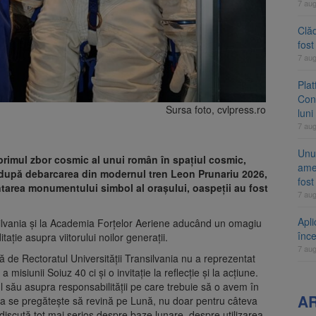
7 au
Clăd
fos
7 au
Pla
Cont
Sursa foto, cvlpress.ro
luni
7 au
Unul
 primul zbor cosmic al unui român în spațiul cosmic,
ame
t după debarcarea din modernul tren Leon Prunariu 2026,
fos
ntarea monumentului simbol al orașului, oaspeții au fost
7 au
Apli
ansilvania și la Academia Forțelor Aeriene aducând un omagiu
înc
tație asupra viitorului noilor generații.
7 au
tă de Rectoratul Universității Transilvania nu a reprezentat
 a misiunii Soiuz 40 ci și o invitație la reflecție și la acțiune.
l său asupra responsabilității pe care trebuie să o avem în
A
rea se pregătește să revină pe Lună, nu doar pentru câteva
 discută tot mai serios despre baze lunare, despre utilizarea