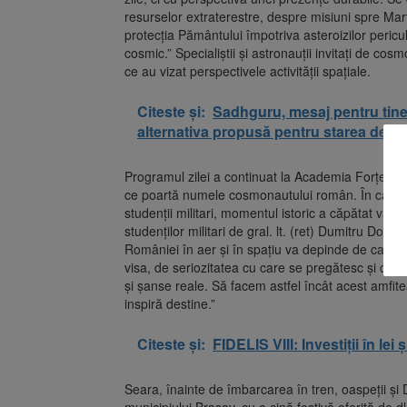
resurselor extraterestre, despre misiuni spre Mart
protecția Pământului împotriva asteroizilor pericul
cosmic.” Specialiștii și astronauții invitați de co
ce au vizat perspectivele activității spațiale.
Citeste și:
Sadhguru, mesaj pentru tine
alternativa propusă pentru starea de bi
Programul zilei a continuat la Academia Forțelor
ce poartă numele cosmonautului român. În cadrul în
studenții militari, momentul istoric a căpătat vale
studenților militari de gral. lt. (ret) Dumitru Dorin
României în aer și în spațiu va depinde de calita
visa, de seriozitatea cu care se pregătesc și de cap
și șanse reale. Să facem astfel încât acest amfit
inspiră destine.”
Citeste și:
FIDELIS VIII: Investiții în l
Seara, înainte de îmbarcarea în tren, oaspeții și D
municipiului Brașov, cu o cină festivă oferită de d