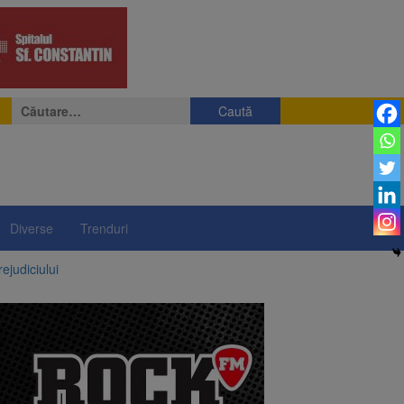
Caută
după:
Diverse
Trenduri
ejudiciului
ul: platforme de gunoi
 lei și termen de trei