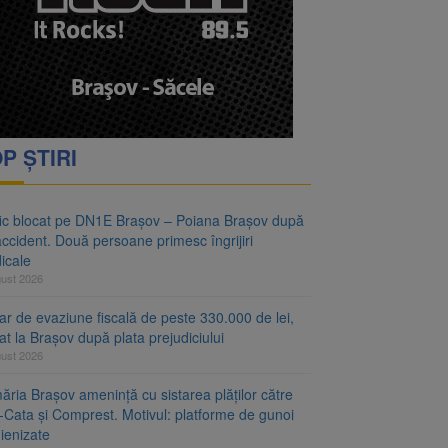
vantgarden. Contractul a
rimesc îngrijiri
P ȘTIRI
fic blocat pe DN1E Brașov – Poiana Brașov după
ccident. Două persoane primesc îngrijiri
icale
gust 2026
r de evaziune fiscală de peste 330.000 de lei,
at la Brașov după plata prejudiciului
gust 2026
ăria Brașov amenință cu sistarea plăților către
-Cata și Comprest. Motivul: platforme de gunoi
ienizate