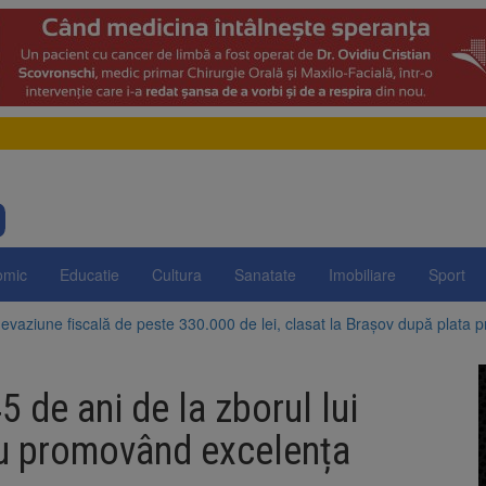
omic
Educatie
Cultura
Sanatate
Imobiliare
Sport
evaziune fiscală de peste 330.000 de lei, clasat la Brașov după plata pr
Brașov amenință cu sistarea plăților către Brai-Cata și Comprest. Motiv
 de ani de la zborul lui
 Duplex de lângă Piața Star din Brașov au fost demolate
iu promovând excelența
 Belvedere de pe Tâmpa intră în renovare. Contract de peste 1 milion de