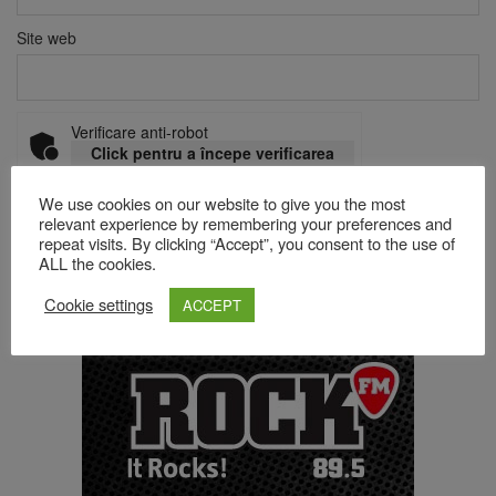
Site web
Verificare anti-robot
Click pentru a începe verificarea
Friendly
Captcha ⇗
We use cookies on our website to give you the most
relevant experience by remembering your preferences and
repeat visits. By clicking “Accept”, you consent to the use of
ALL the cookies.
Acest site folosește Akismet pentru a reduce spamul.
Află cum
sunt procesate datele comentariilor tale
.
Cookie settings
ACCEPT