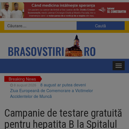
Caută
după:
Toggl
navig
Breaking News
8 august ar putea deveni
8 august 2026
Ziua Europeană de Comemorare a Victimelor
Accidentelor de Muncă
Am început demolarea
8 august 2026
fostului complex Duplex 91, de lângă Piața
Campanie de testare gratuită
Star
Ungaria renunță la apelul
8 august 2026
pentru hepatita B la Spitalul
pentru reducerea consumului de energie.