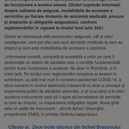
de funcţionare a acestui sistem. Ghidul cuprinde informaţii
despre calitatea de asigurat, modalităţile de accesare a
serviciilor pe fiecare domeniu de asistenţă medicală, precum
şi drepturile şi obligaţiile asiguratului, conform
reglementărilor în vigoare la nivelul lunii iulie 2021.
Ghidul se adresează atât persoanelor asigurate, cât şi celor
neasigurate, care pot afla care sunt serviciile medicale la care au
dreptul şi care este modalitatea de accesare a acestora.
„Informarea corectă, completă şi accesibilă a celor pe care îi
deserveşte un sistem de sănătate este o condiţie fundamentală
pentru buna funcţionare a acestuia. Nu doar în România, ci în
orice ţară. Pe fondul unor reglementări complexe şi deseori în
schimbare, cu atât mai mult în contextul pandemiei COVID-19, a
situa oamenii în centrul sistemului înseamnă nu doar a concepe şi
implementa politici de sănătate adecvate, ci şi (mai ales) a le oferi
acestora instrumente care să îi ajute să beneficieze de serviciile
la care au dreptul, cu respectarea obligaţiilor legale. Acest ghid
este un astfel de instrument.”, afirmă Adrian Gheorghe,
preşedintele CNAS, în prefaţa Ghidului asiguratului.
Citeste și:
Zece troițe istorice din Șcheii Brașovului