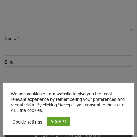
Nume
*
Email
*
Site web
We use cookies on our website to give you the most
relevant experience by remembering your preferences and
repeat visits. By clicking “Accept”, you consent to the use of
ALL the cookies.
Verificare anti-robot
Click pentru a începe verificarea
Cookie settings
ACCEPT
Friendly
Captcha ⇗