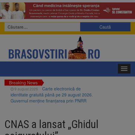
Caută
după:
Toggl
navig
Breaking News
Carte electronică de
9 august 2026
identitate gratuită până pe 29 august 2026.
Guvernul menține finanțarea prin PNRR
Zece troițe istorice din Șcheii
9 august 2026
Brașovului vor fi restaurate. Contractul de
CNAS a lansat „Ghidul
finanțare a fost semnat