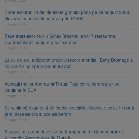
9 august 2026
Carte electronică de identitate gratuită până pe 29 august 2026.
Guvernul menține finanțarea prin PNRR
9 august 2026
Zece troițe istorice din Șcheii Brașovului vor fi restaurate.
Contractul de finanțare a fost semnat
9 august 2026
La 97 de ani, a doborât propriul record mondial. Betty Bromage a
zburat din nou pe aripa unui avion
9 august 2026
Avocații fraților Andrew și Tristan Tate cer eliberarea lor pe
cauțiune în SUA
9 august 2026
Se schimbă examenul de medic specialist. Subiecte unice în toată
țara, aceeași oră și același barem
8 august 2026
8 august ar putea deveni Ziua Europeană de Comemorare a
Victimelor Accidentelor de Muncă