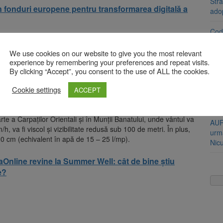
Stra
in fonduri europene pentru transformarea digitală a
ado
Cod 
jumă
ninsoare), iar noaptea vor predomina ninsorile. În Dobrogea va
We use cookies on our website to give you the most relevant
transforma în lapoviță și ninsoare.
experience by remembering your preferences and repeat visits.
Bărb
0 l/mp și izolat de peste 40 – 45 l/mp. Totodată, se va depune
By clicking “Accept”, you consent to the use of ALL the cookies.
soți
ul teritoriului, local, se va depune polei, iar vântul va avea
 fi viscol și vizibilitate redusă sub 100 de metri.
Cookie settings
ACCEPT
Urme
Băr
oare de marți seara, de la ora 22:00, până miercuri, la ora
te a Carpaților Orientali și în Munții Banatului, unde vântul va
AUR
/h, va fi viscol și vizibilitate redusă sub 100 de metri. În plus,
urmă
0 cm (echivalent în apă de 15 – 25 l/mp).
Nic
aOnline revine la Summer Well: cât de bine știu
e?