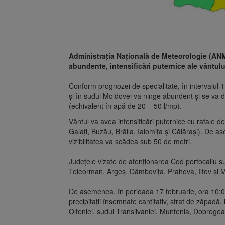
Administrația Națională de Meteorologie (ANM)
abundente, intensificări puternice ale vântului
Conform prognozei de specialitate, în intervalul 
și în sudul Moldovei va ninge abundent și se va 
(echivalent în apă de 20 – 50 l/mp).
Vântul va avea intensificări puternice cu rafale d
Galați, Buzău, Brăila, Ialomița și Călărași). De as
vizibilitatea va scădea sub 50 de metri.
Județele vizate de atenționarea Cod portocaliu sun
Teleorman, Argeș, Dâmbovița, Prahova, Ilfov și M
De asemenea, în perioada 17 februarie, ora 10:00
precipitații însemnate cantitativ, strat de zăpadă, i
Olteniei, sudul Transilvaniei, Muntenia, Dobrogea