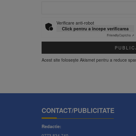
Verificare anti-robot
Click pentru a începe verificarea
Friendly
Captcha ⇗
Acest site folosește Akismet pentru a reduce sp
CONTACT/PUBLICITATE
Redactie:
0773.834.740