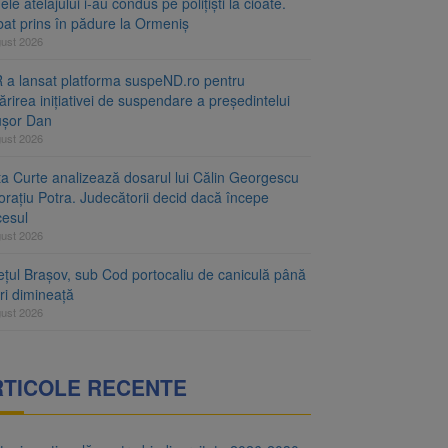
le atelajului i-au condus pe polițiști la cioate.
bat prins în pădure la Ormeniș
gust 2026
 a lansat platforma suspeND.ro pentru
rirea inițiativei de suspendare a președintelui
ușor Dan
gust 2026
ta Curte analizează dosarul lui Călin Georgescu
orațiu Potra. Judecătorii decid dacă începe
cesul
gust 2026
ețul Brașov, sub Cod portocaliu de caniculă până
ri dimineață
gust 2026
RTICOLE RECENTE