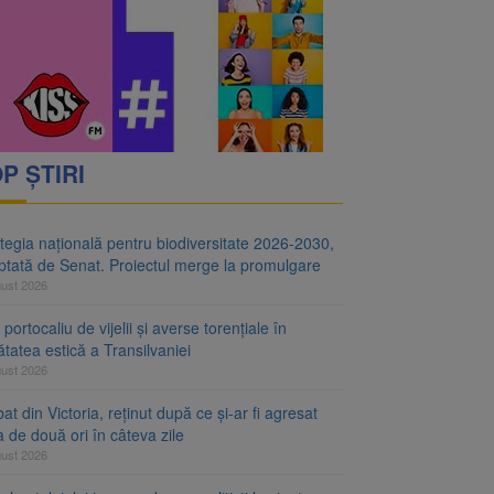
i decid dacă începe
ul merge la promulgare
P ȘTIRI
tegia națională pentru biodiversitate 2026-2030,
ptată de Senat. Proiectul merge la promulgare
gust 2026
portocaliu de vijelii și averse torențiale în
tatea estică a Transilvaniei
gust 2026
at din Victoria, reținut după ce și-ar fi agresat
a de două ori în câteva zile
gust 2026