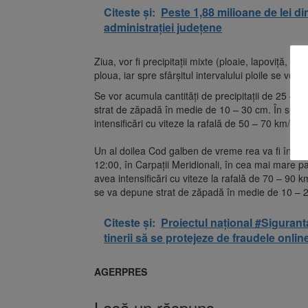
Citeste și:
Peste 1,88 milioane de lei d
administrației județene
Ziua, vor fi precipitații mixte (ploaie, lapoviță, 
ploua, iar spre sfârșitul intervalului ploile se vor 
Se vor acumula cantități de precipitații de 25 – 3
strat de zăpadă în medie de 10 – 30 cm. În sud-est
intensificări cu viteze la rafală de 50 – 70 km/h, va
Un al doilea Cod galben de vreme rea va fi în vig
12:00, în Carpații Meridionali, în cea mai mare par
avea intensificări cu viteze la rafală de 70 – 90 km
se va depune strat de zăpadă în medie de 10 – 2
Citeste și:
Proiectul național #Sigurant
tinerii să se protejeze de fraudele onlin
AGERPRES
Lasă un răspuns