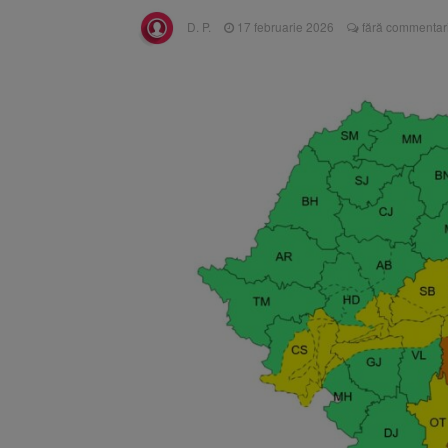
Înalta Cu
6 august 2026
D. P.
17 februarie 2026
fără commentari
procesul
Strategia
6 august 2026