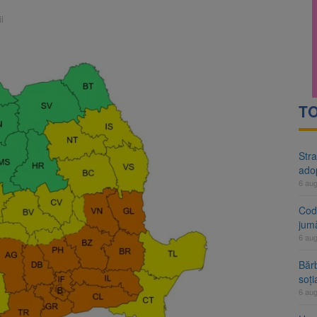
rte analizează dosarul lui Călin Georgescu și Horațiu Potra. Judecători
i
 națională pentru biodiversitate 2026-2030, adoptată de Senat. Proiect
TO
Stra
ado
6 au
Cod 
jumă
6 au
Bărb
soți
6 au