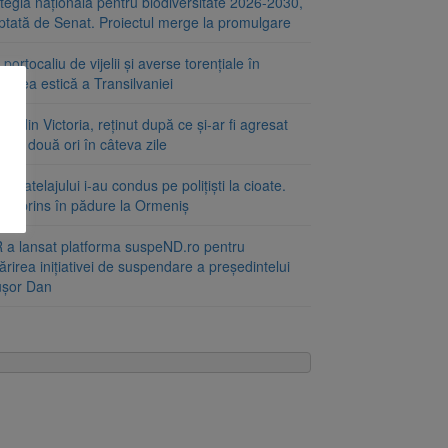
tegia națională pentru biodiversitate 2026-2030,
ptată de Senat. Proiectul merge la promulgare
portocaliu de vijelii și averse torențiale în
tatea estică a Transilvaniei
at din Victoria, reținut după ce și-ar fi agresat
a de două ori în câteva zile
le atelajului i-au condus pe polițiști la cioate.
bat prins în pădure la Ormeniș
 a lansat platforma suspeND.ro pentru
rirea inițiativei de suspendare a președintelui
ușor Dan