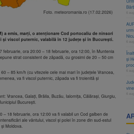
Urme
Băr
Foto. meteoromania.ro (17.02.2026)
6 au
AUR
urmă
 a emis, marți, o atenționare Cod portocaliu de ninsori
Nic
 și viscol puternic, valabilă în 12 județe și în București.
6 au
17 februarie, ora 20:00 – 18 februarie, ora 12:00, în Muntenia
Înal
depune strat consistent de zăpadă, cu grosimi de 20 – 50 cm
și H
pro
6 au
e 60 – 85 km/h (cu vitezele cele mai mari în județele Vrancea,
emenea, va fi viscol puternic, zăpada va fi troienită și
Jud
vine
6 au
t: Vrancea, Galați, Brăila, Buzău, Ialomița, Călărași, Giurgiu,
unicipiul București.
 – 18 februarie, ora 12:00 va fi valabil un Cod galben de
A
ntensificări ale vântului, viscol și polei în zone din sud-estul
 și Moldova.