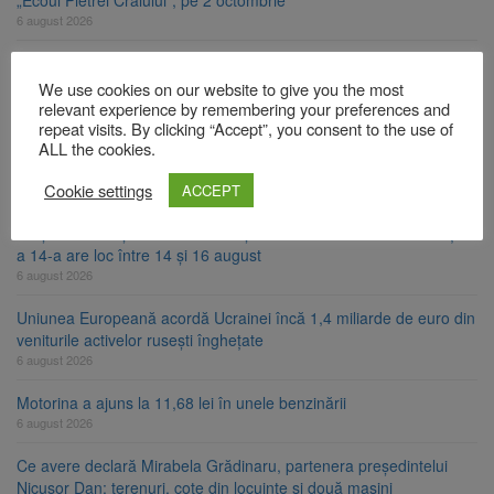
„Ecoul Pietrei Craiului”, pe 2 octombrie
6 august 2026
Legea decarbonizării, adoptată după dezbateri aprinse. Ce se
întâmplă cu centralele pe cărbune
We use cookies on our website to give you the most
6 august 2026
relevant experience by remembering your preferences and
repeat visits. By clicking “Accept”, you consent to the use of
ALL the cookies.
Legea integrității, adoptată de Senat cu amendamentele PSD și
AUR. Proiectul merge la promulgare
Cookie settings
ACCEPT
6 august 2026
Artiști din SUA și Cuba vin la Brașov Jazz & Blues Festival. Ediția
a 14-a are loc între 14 și 16 august
6 august 2026
Uniunea Europeană acordă Ucrainei încă 1,4 miliarde de euro din
veniturile activelor rusești înghețate
6 august 2026
Motorina a ajuns la 11,68 lei în unele benzinării
6 august 2026
Ce avere declară Mirabela Grădinaru, partenera președintelui
Nicușor Dan: terenuri, cote din locuințe și două mașini