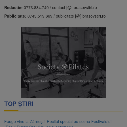
Redactie:
0773.834.740 / contact [@] brasovstiri.ro
Publicitate:
0743.519.669 / publicitate [@] brasovstiri.ro
TOP ȘTIRI
Fuego vine la Zărnești. Recital special pe scena Festivalului