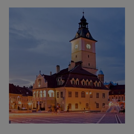
are loc între 14 și 16 august
Uniunea Europeană acordă
6 august 2026
Ucrainei încă 1,4 miliarde de euro din
veniturile activelor rusești înghețate
Motorina a ajuns la 11,68 lei
6 august 2026
în unele benzinării
Fuego vine la Zărnești.
6 august 2026
Recital special pe scena Festivalului „Ecoul
Pietrei Craiului”, pe 2 octombrie