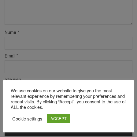
Nume
*
Email
*
Site web
We use cookies on our website to give you the most
relevant experience by remembering your preferences and
repeat visits. By clicking “Accept”, you consent to the use of
Verificare anti-robot
ALL the cookies.
Click pentru a începe verificarea
Cookie settings
Friendly
Captcha ⇗
ACCEPT