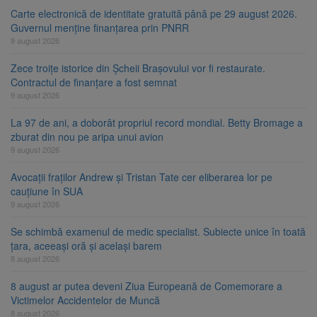
Carte electronică de identitate gratuită până pe 29 august 2026.
Guvernul menține finanțarea prin PNRR
9 august 2026
Zece troițe istorice din Șcheii Brașovului vor fi restaurate.
Contractul de finanțare a fost semnat
9 august 2026
La 97 de ani, a doborât propriul record mondial. Betty Bromage a
zburat din nou pe aripa unui avion
9 august 2026
Avocații fraților Andrew și Tristan Tate cer eliberarea lor pe
cauțiune în SUA
9 august 2026
Se schimbă examenul de medic specialist. Subiecte unice în toată
țara, aceeași oră și același barem
8 august 2026
8 august ar putea deveni Ziua Europeană de Comemorare a
Victimelor Accidentelor de Muncă
8 august 2026