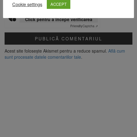
Cookie settings
ACCEPT
Verificare anti-robot
Click pentru a începe verificarea
Friendly
Captcha ⇗
Acest site folosește Akismet pentru a reduce spamul.
Află cum
sunt procesate datele comentariilor tale
.