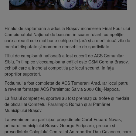
Finalul de săptămână a adus la Brașov încheierea Final Four-ului
Campionatului Național de baschet în scaun rulant, competiție
care a reunit cele mai bune echipe din țară și a oferit două zile de
meciuri disputate și momente deosebite de sportivitate.
Titlul de campioană națională a fost cucerit de ACS Comunitar
Sibiu, în timp ce vicecampioana ediției este CSM Corona Brașov,
echipă care a încheiat competiția pe locul secund, în fața
propriilor suporteri.
Podiumul a fost completat de ACS Temerarii Arad, iar locul patru
a revenit formației ACS Paralimpic Salvia 2000 Cluj-Napoca.
La finalul competiției, sportivii au fost premiați cu trofee și medalii
de oficiali ai Comitetul Paralimpic Român și ai Primăriei
Municipiului Brașov.
La eveniment au participat președintele Carol-Eduard Novak,
primarul municipiului Brașov George Scripcaru, precum și
președintele Colegiului Central al Antrenorilor Dan Calancea, care