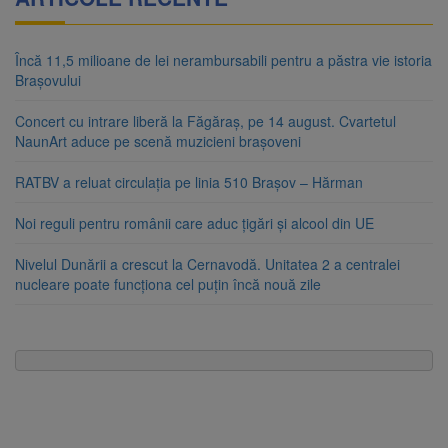
Încă 11,5 milioane de lei nerambursabili pentru a păstra vie istoria
Brașovului
Concert cu intrare liberă la Făgăraș, pe 14 august. Cvartetul
NaunArt aduce pe scenă muzicieni brașoveni
RATBV a reluat circulația pe linia 510 Brașov – Hărman
Noi reguli pentru românii care aduc țigări și alcool din UE
Nivelul Dunării a crescut la Cernavodă. Unitatea 2 a centralei
nucleare poate funcționa cel puțin încă nouă zile