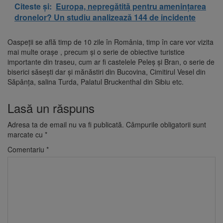
Citeste și:
Europa, nepregătită pentru amenințarea
dronelor? Un studiu analizează 144 de incidente
Oaspeții se află timp de 10 zile în România, timp în care vor vizita
mai multe orașe , precum și o serie de obiective turistice
importante din traseu, cum ar fi castelele Peleș și Bran, o serie de
biserici săsești dar și mănăstiri din Bucovina, Cimitirul Vesel din
Săpânța, salina Turda, Palatul Bruckenthal din Sibiu etc.
Lasă un răspuns
Adresa ta de email nu va fi publicată.
Câmpurile obligatorii sunt
marcate cu
*
Comentariu
*