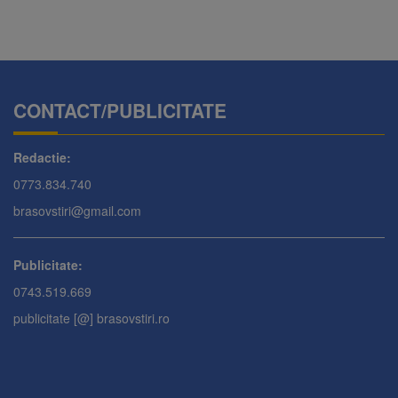
CONTACT/PUBLICITATE
Redactie:
0773.834.740
brasovstiri@gmail.com
Publicitate:
0743.519.669
publicitate [@] brasovstiri.ro