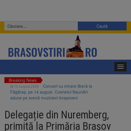
Caută
după:
Toggl
navig
Breaking News
Concert cu intrare liberă la
10 august 2026
Făgăraș, pe 14 august. Cvartetul NaunArt
aduce pe scenă muzicieni brașoveni
RATBV a reluat circulația pe
10 august 2026
linia 510 Brașov – Hărman
Delegație din Nuremberg,
Noi reguli pentru românii
10 august 2026
primită la Primăria Brașov
care aduc țigări și alcool din UE