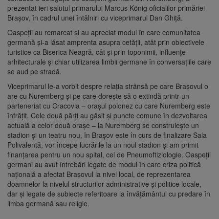
prezentat ieri salutul primarului Marcus König oficialilor primăriei
Brașov, în cadrul unei întâlniri cu viceprimarul Dan Ghiță.
Oaspeții au remarcat și au apreciat modul în care comunitatea
germană și-a lăsat amprenta asupra cetății, atât prin obiectivele
turistice ca Biserica Neagră, cât și prin toponimii, influențe
arhitecturale și chiar utilizarea limbii germane în conversațiile care
se aud pe stradă.
Viceprimarul le-a vorbit despre relația strânsă pe care Brașovul o
are cu Nuremberg și pe care dorește să o extindă printr-un
parteneriat cu Cracovia – orașul polonez cu care Nuremberg este
înfrățit. Cele două părți au găsit și puncte comune în dezvoltarea
actuală a celor două orașe – la Nuremberg se construiește un
stadion și un teatru nou, în Brașov este în curs de finalizare Sala
Polivalentă, vor începe lucrările la un noul stadion și am primit
finanțarea pentru un nou spital, cel de Pneumoftiziologie. Oaspeții
germani au avut întrebări legate de modul în care criza politică
națională a afectat Brașovul la nivel local, de reprezentarea
doamnelor la nivelul structurilor administrative și politice locale,
dar și legate de subiecte referitoare la învățământul cu predare în
limba germană sau religie.