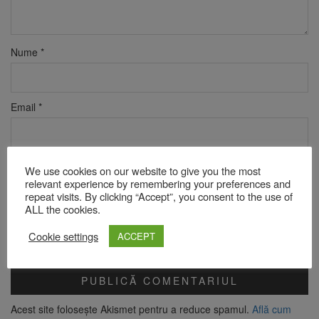
Nume
*
Email
*
Site web
We use cookies on our website to give you the most
relevant experience by remembering your preferences and
repeat visits. By clicking “Accept”, you consent to the use of
ALL the cookies.
Verificare anti-robot
Cookie settings
Click pentru a începe verificarea
ACCEPT
Friendly
Captcha ⇗
Acest site folosește Akismet pentru a reduce spamul.
Află cum