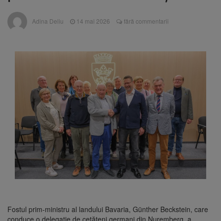
Nivelul Dunării a crescut la
10 august 2026
Adina Deliu
14 mai 2026
fără commentarii
Cernavodă. Unitatea 2 a centralei nucleare
poate funcționa cel puțin încă nouă zile
Șapte persoane, arestate
10 august 2026
preventiv după atacul asupra ambulanței
„răpește copii”
Încă 11,5 milioane de lei
10 august 2026
nerambursabili pentru a păstra vie istoria
Brașovului
Fostul prim-ministru al landului Bavaria, Günther Beckstein, care
conduce o delegație de cetățeni germani din Nuremberg, a