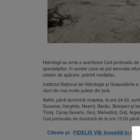
Hidrologii au emis o avertizare Cod portocaliu de i
specialiștilor, în aceste zone se pot semnala viitur
cotelor de apărare, potrivit mediafax.
Institutul Național de Hidrologie și Gospodărire 
râuri din mai multe județe din țară.
Astfel, până duminică noaptea, la ora 24.00, sunt
Suceava, Harghita, Neamţ, Bacău, Botoşani și Iaşi,
Timiş, Caraş Severin, Gorj, Mehedinţi, Dolj, Arge
Cod portocaliu de duminică de la ora 15.00 până 
Citeste și:
FIDELIS VIII: Investiții în l