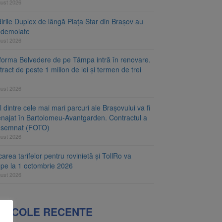
gust 2026
irile Duplex de lângă Piața Star din Brașov au
t demolate
gust 2026
tforma Belvedere de pe Tâmpa intră în renovare.
ract de peste 1 milion de lei și termen de trei
gust 2026
 dintre cele mai mari parcuri ale Brașovului va fi
najat în Bartolomeu-Avantgarden. Contractul a
t semnat (FOTO)
gust 2026
carea tarifelor pentru rovinietă și TollRo va
epe la 1 octombrie 2026
gust 2026
RTICOLE RECENTE