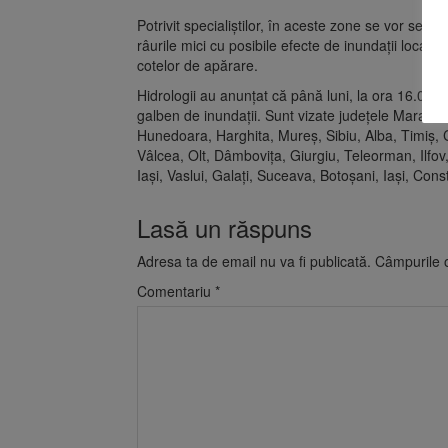
Potrivit specialiștilor, în aceste zone se vor semna
râurile mici cu posibile efecte de inundații locale 
cotelor de apărare.
Hidrologii au anunțat că până luni, la ora 16.00, r
galben de inundații. Sunt vizate județele Maramur
Hunedoara, Harghita, Mureş, Sibiu, Alba, Timiş, 
Vâlcea, Olt, Dâmboviţa, Giurgiu, Teleorman, Ilf
Iaşi, Vaslui, Galaţi, Suceava, Botoşani, Iaşi, Cons
Lasă un răspuns
Adresa ta de email nu va fi publicată.
Câmpurile o
Comentariu
*