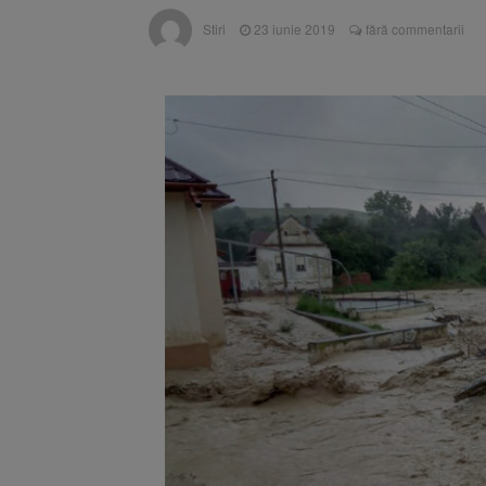
Unul dint
7 august 2026
Stiri
23 iunie 2019
fără commentarii
fost semnat (FOTO)
Trafic bl
7 august 2026
medicale