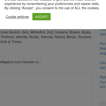
experience by remembering your preferences and repeat visits.
la scurgeri pe versanți, torenți și pâraie, viituri rapide pe
By clicking “Accept”, you consent to the use of ALL the cookies.
Tra
și creșteri de debite pe unele râuri, cu posibile depășiri ale
un a
Cookie settings
ACCEPT
med
âuri din majoritatea județelor țării sunt sub avertizare Cod
eş, Satu Mare, Bistriţa Năsăud, Cluj, Sălaj, Bihor, Arad,
Dosa
Caraş Severin, Gorj, Mehedinţi, Dolj, Covasna, Braşov, Argeş,
clas
ov, Prahova, Ialomiţa, Buzău, Vrancea, Neamţ, Bacău, Suceava,
tanţa și Tulcea.
Prim
Brai
neig
bligatorii sunt marcate cu
*
Clăd
fos
Pla
Cont
luni