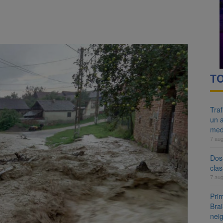
re cele mai mari parcuri ale Brașovului va fi amenajat în Bartolomeu-A
ocat pe DN1E Brașov – Poiana Brașov după un accident. Două persoane p
TO
Tra
un a
med
7 au
Dosa
clas
7 au
Prim
Brai
neig