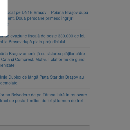
fic blocat pe DN1E Brașov – Poiana Brașov după
ccident. Două persoane primesc îngrijiri
icale
r de evaziune fiscală de peste 330.000 de lei,
at la Brașov după plata prejudiciului
ăria Brașov amenință cu sistarea plăților către
-Cata și Comprest. Motivul: platforme de gunoi
ienizate
irile Duplex de lângă Piața Star din Brașov au
t demolate
tforma Belvedere de pe Tâmpa intră în renovare.
ract de peste 1 milion de lei și termen de trei