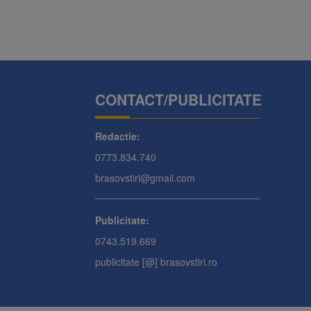
CONTACT/PUBLICITATE
Redactie:
0773.834.740
brasovstiri@gmail.com
Publicitate:
0743.519.669
publicitate [@] brasovstiri.ro