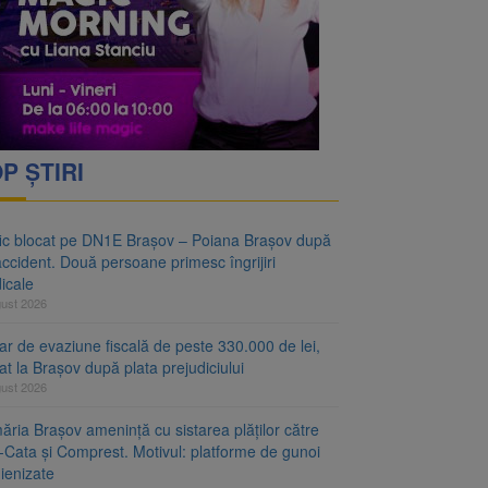
vantgarden. Contractul a
rimesc îngrijiri
P ȘTIRI
fic blocat pe DN1E Brașov – Poiana Brașov după
ccident. Două persoane primesc îngrijiri
icale
gust 2026
r de evaziune fiscală de peste 330.000 de lei,
at la Brașov după plata prejudiciului
gust 2026
ăria Brașov amenință cu sistarea plăților către
-Cata și Comprest. Motivul: platforme de gunoi
ienizate