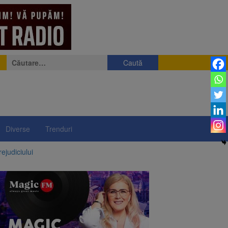
Caută
după:
Diverse
Trenduri
ejudiciului
ul: platforme de gunoi
 lei și termen de trei