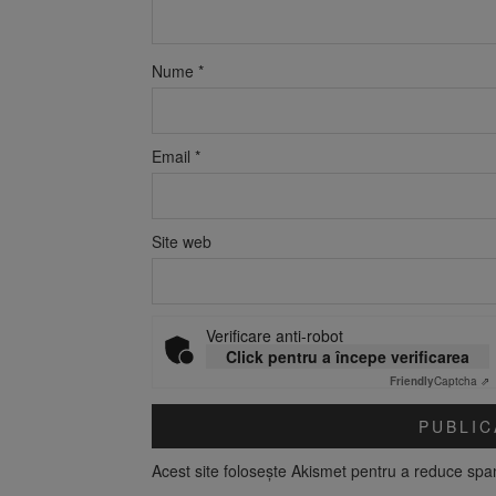
Nume
*
Email
*
Site web
Verificare anti-robot
Click pentru a începe verificarea
Friendly
Captcha ⇗
Acest site folosește Akismet pentru a reduce sp