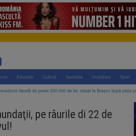
omic
Educatie
Cultura
Sanatate
Imobiliare
Sport
evaziune fiscală de peste 330.000 de lei, clasat la Brașov după plata pr
Brașov amenință cu sistarea plăților către Brai-Cata și Comprest. Motiv
undaţii, pe râurile di 22 de
 Duplex de lângă Piața Star din Brașov au fost demolate
ul!
 Belvedere de pe Tâmpa intră în renovare. Contract de peste 1 milion de