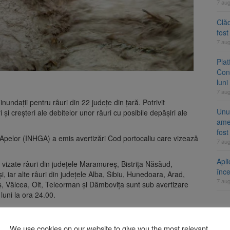
7 au
Clăd
fos
7 au
Pla
Cont
luni
7 au
nundații pentru râuri din 22 județe din țară. Potrivit
Unul
i și creșteri ale debitelor unor râuri cu posibile depășiri ale
ame
fos
a Apelor (INHGA) a emis avertizări Cod portocaliu care vizează
7 au
Apli
 vizate râuri din județele Maramureş, Bistriţa Năsăud,
înc
 iar alte râuri din județele Alba, Sibiu, Hunedoara, Arad,
7 au
ş, Vâlcea, Olt, Teleorman şi Dâmboviţa sunt sub avertizare
luni la ora 24.00.
ei și euro, cu dobânzi neimpozabile de până la 7,50%
A
We use cookies on our website to give you the most relevant