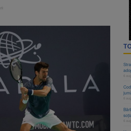
rte analizează dosarul lui Călin Georgescu și Horațiu Potra. Judecători
ii
 națională pentru biodiversitate 2026-2030, adoptată de Senat. Proiect
TO
Stra
ado
6 au
Cod 
jumă
6 au
Bărb
soți
6 au