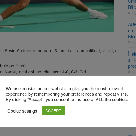
Urme
Băr
6 au
AUR
urmă
Nic
6 au
nul Kevin Anderson, numărul 6 mondial, s-au calificat, vineri, în
Înal
și H
ibuie pe Email
pro
l Nadal, locul doi mondial, scor 4-6, 6-3, 6-4.
6 au
l 11 ATP, scor 6-4, 6-2.
Jud
We use cookies on our website to give you the most relevant
vine
re Nadal şi Hacianov, şi cel pentru trofeu, Anderson –
experience by remembering your preferences and repeat visits.
6 au
By clicking “Accept”, you consent to the use of ALL the cookies.
Cookie settings
ACCEPT
A
bligatorii sunt marcate cu
*