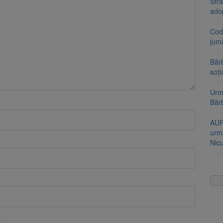
Stra
ado
Cod 
jumă
Bărb
soți
Urme
Băr
AUR
urmă
Nic