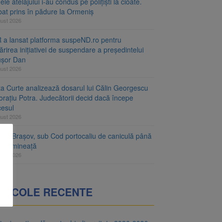
le atelajului i-au condus pe polițiști la cioate.
bat prins în pădure la Ormeniș
gust 2026
 a lansat platforma suspeND.ro pentru
rirea inițiativei de suspendare a președintelui
ușor Dan
gust 2026
ta Curte analizează dosarul lui Călin Georgescu
orațiu Potra. Judecătorii decid dacă începe
cesul
gust 2026
ețul Brașov, sub Cod portocaliu de caniculă până
ri dimineață
gust 2026
RTICOLE RECENTE