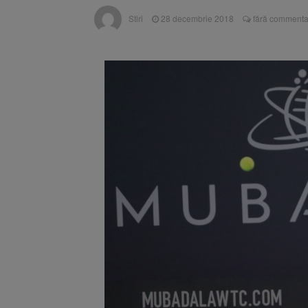
Înalta Cu
6 august 2026
Stiri
28 decembrie 2018
fără commentar
procesul
Strategia
6 august 2026