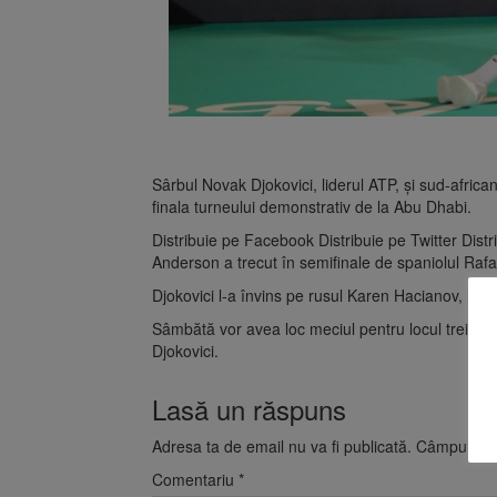
Sârbul Novak Djokovici, liderul ATP, şi sud-africa
finala turneului demonstrativ de la Abu Dhabi.
Distribuie pe Facebook Distribuie pe Twitter Distr
Anderson a trecut în semifinale de spaniolul Rafae
Djokovici l-a învins pe rusul Karen Hacianov, locu
Sâmbătă vor avea loc meciul pentru locul trei, înt
Djokovici.
Lasă un răspuns
Adresa ta de email nu va fi publicată.
Câmpurile o
Comentariu
*