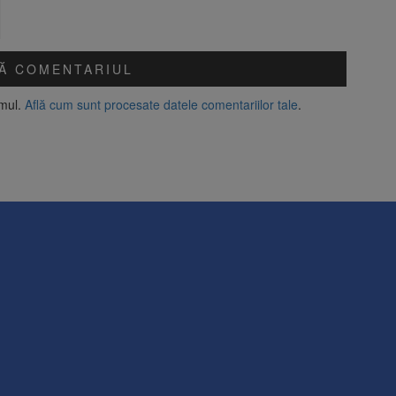
amul.
Află cum sunt procesate datele comentariilor tale
.