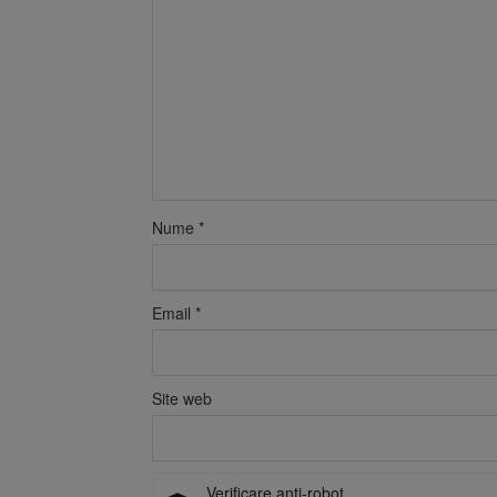
Nume
*
Email
*
Site web
Verificare anti-robot