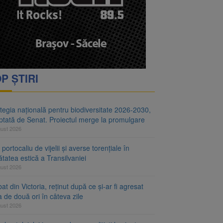
i decid dacă începe
ul merge la promulgare
P ȘTIRI
tegia națională pentru biodiversitate 2026-2030,
ptată de Senat. Proiectul merge la promulgare
gust 2026
portocaliu de vijelii și averse torențiale în
tatea estică a Transilvaniei
gust 2026
at din Victoria, reținut după ce și-ar fi agresat
a de două ori în câteva zile
gust 2026