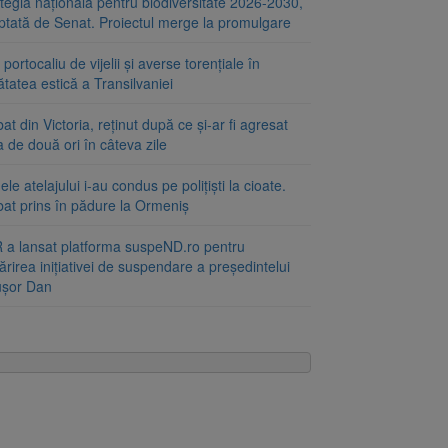
tegia națională pentru biodiversitate 2026-2030,
ptată de Senat. Proiectul merge la promulgare
portocaliu de vijelii și averse torențiale în
tatea estică a Transilvaniei
at din Victoria, reținut după ce și-ar fi agresat
a de două ori în câteva zile
le atelajului i-au condus pe polițiști la cioate.
bat prins în pădure la Ormeniș
 a lansat platforma suspeND.ro pentru
rirea inițiativei de suspendare a președintelui
ușor Dan