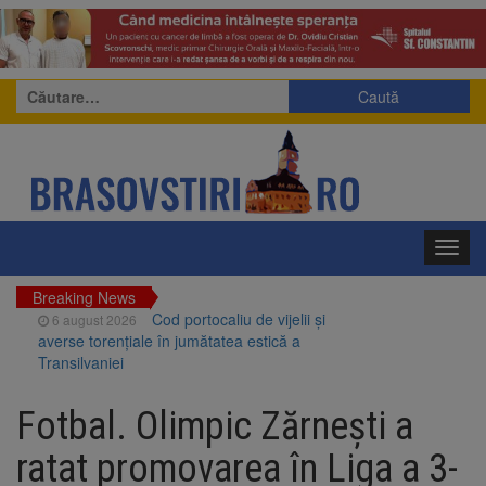
Caută
după:
Toggl
navig
Breaking News
Cod portocaliu de vijelii și
6 august 2026
averse torențiale în jumătatea estică a
Transilvaniei
Bărbat din Victoria, reținut
6 august 2026
după ce și-ar fi agresat soția de două ori în
Fotbal. Olimpic Zărnești a
câteva zile
Urmele atelajului i-au condus
6 august 2026
ratat promovarea în Liga a 3-
pe polițiști la cioate. Bărbat prins în pădure la