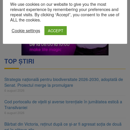
We use cookies on our website to give you the most
relevant experience by remembering your preferences and
repeat visits. By clicking “Accept”, you consent to the use of
ALL the cookies.
Cookie settings
ACCEPT
TOP ȘTIRI
Strategia națională pentru biodiversitate 2026-2030, adoptată de
Senat. Proiectul merge la promulgare
6 august 2026
Cod portocaliu de vijelii și averse torențiale în jumătatea estică a
Transilvaniei
6 august 2026
Bărbat din Victoria, reținut după ce și-ar fi agresat soția de două
ori în câteva zile