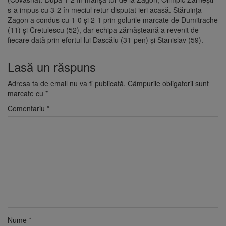
s-a impus cu 3-2 în meciul retur disputat ieri acasă. Stăruința
Zagon a condus cu 1-0 și 2-1 prin golurile marcate de Dumitrache
(11) și Cretulescu (52), dar echipa zărnăşteană a revenit de
fiecare dată prin efortul lui Dascălu (31-pen) și Stanislav (59).
Lasă un răspuns
Adresa ta de email nu va fi publicată.
Câmpurile obligatorii sunt
marcate cu
*
Comentariu
*
Nume
*