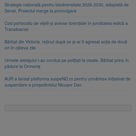
Strategia națională pentru biodiversitate 2026-2030, adoptată de
Senat. Proiectul merge la promulgare
Cod portocaliu de vijelii și averse torențiale în jumătatea estică a
Transilvaniei
Bărbat din Victoria, reținut după ce și-ar fi agresat soția de două
ori în câteva zile
Urmele atelajului i-au condus pe polițiști la cioate. Bărbat prins în
pădure la Ormeniș
AUR a lansat platforma suspeND.ro pentru urmărirea inițiativei de
suspendare a președintelui Nicușor Dan