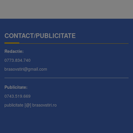
CONTACT/PUBLICITATE
Redactie:
0773.834.740
brasovstiri@gmail.com
Publicitate:
0743.519.669
publicitate [@] brasovstiri.ro