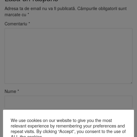
Adresa ta de email nu va fi publicată.
Câmpurile obligatorii sunt
marcate cu
*
Comentariu
*
Nume
*
Email
*
We use cookies on our website to give you the most
relevant experience by remembering your preferences and
repeat visits. By clicking “Accept”, you consent to the use of
ALL the cookies.