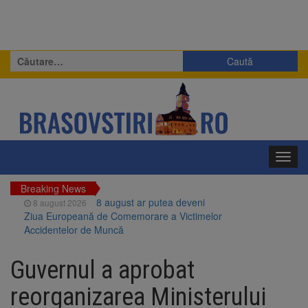
Caută
după:
Toggl
navig
Breaking News
8 august ar putea deveni
8 august 2026
Ziua Europeană de Comemorare a Victimelor
Accidentelor de Muncă
Am început demolarea
8 august 2026
fostului complex Duplex 91, de lângă Piața
Guvernul a aprobat
Star
Ungaria renunță la apelul
8 august 2026
reorganizarea Ministerului
pentru reducerea consumului de energie.