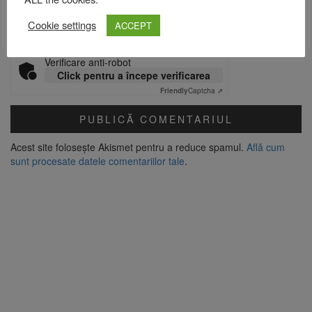
Site web
Cookie settings
ACCEPT
Verificare anti-robot
Click pentru a începe verificarea
Friendly
Captcha ⇗
Acest site folosește Akismet pentru a reduce spamul.
Află cum
sunt procesate datele comentariilor tale
.