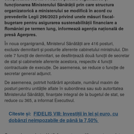
funcţionarea Ministerului Sănătăţii prin care structura
organizatorică a ministerului se modifică în acord cu
prevederile Legii 296/2023 privind unele măsuri fiscal-
bugetare pentru asigurarea sustenabilităţii financiare a
României pe termen lung, informează agenția națională de
presă Agerpres.
În noua organigramă,
Ministerul Sănătăţii are 416 posturi,
exclusiv demnitarii şi posturile aferente cabinetului ministrului.
Din
cele 7 funcţii de demnitari, se desfiinţează două funcţii de secretar
de stat şi cabinetele aferente acestora, respectiv 4 funcţii
contractuale de execuţie. De asemenea, se reduce o funcţie de
secretar general adjunct.
De asemenea, potrivit hotărârii aprobate, numărul maxim de
posturi pentru unităţile aflate în subordinea sau sub autoritatea
Ministerului Sănătăţii, finanţate integral de la bugetul de stat, se
reduce cu 365, a informat Executivul.
Citeste și:
FIDELIS VIII: Investiții în lei și euro, cu
dobânzi neimpozabile de până la 7,50%