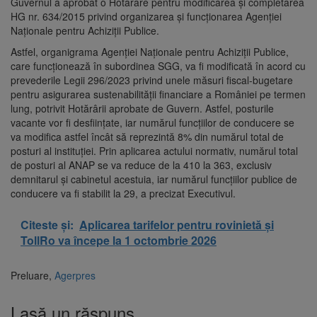
Guvernul a aprobat o Hotărâre pentru modificarea şi completarea
HG nr. 634/2015 privind organizarea şi funcţionarea Agenţiei
Naţionale pentru Achiziţii Publice.
Astfel, organigrama Agenţiei Naţionale pentru Achiziţii Publice,
care funcţionează în subordinea SGG, va fi modificată în acord cu
prevederile Legii 296/2023 privind unele măsuri fiscal-bugetare
pentru asigurarea sustenabilităţii financiare a României pe termen
lung, potrivit Hotărârii aprobate de Guvern. Astfel, posturile
vacante vor fi desfiinţate, iar numărul funcţiilor de conducere se
va modifica astfel încât să reprezintă 8% din numărul total de
posturi al instituţiei. Prin aplicarea actului normativ, numărul total
de posturi al ANAP se va reduce de la 410 la 363, exclusiv
demnitarul şi cabinetul acestuia, iar numărul funcţiilor publice de
conducere va fi stabilit la 29, a precizat Executivul.
Citeste și:
Aplicarea tarifelor pentru rovinietă și
TollRo va începe la 1 octombrie 2026
Preluare,
Agerpres
Lasă un răspuns