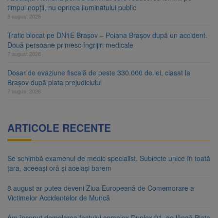
timpul nopții, nu oprirea iluminatului public
8 august 2026
Trafic blocat pe DN1E Brașov – Poiana Brașov după un accident.
Două persoane primesc îngrijiri medicale
7 august 2026
Dosar de evaziune fiscală de peste 330.000 de lei, clasat la
Brașov după plata prejudiciului
7 august 2026
ARTICOLE RECENTE
Se schimbă examenul de medic specialist. Subiecte unice în toată
țara, aceeași oră și același barem
8 august ar putea deveni Ziua Europeană de Comemorare a
Victimelor Accidentelor de Muncă
Am început demolarea fostului complex Duplex 91, de lângă Piața