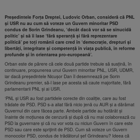
Președintele Forța Dreptei, Ludovic Orban, consideră că PNL
și USR nu au cum să voteze un Guvern minoritar PSD
condus de Sorin Grindeanu, ‘decât dacă vor să se sinucidă
politic’ și să îi lase ‘fără speranță și fără reprezentare
politică’ pe toți românii care cred în ‘democrație, drepturi și
libertăți, integritate și competență în viața publică, în reforme
profunde și în orientarea pro-europeană’.
Orban este de părere că cele două partide trebuie să susțină, în
continuare, propunerea unui Guvern minoritar PNL, USR, UDMR,
iar dacă președintele Nicușor Dan îl desemnează pe Sorin
Grindeanu premier, să-l lase pe acesta să caute majoritate, fără
parlamentarii PNL și ai USR.
‘PNL și USR au fost partidele corecte din coaliție, care au fost
trădate de PSD. PSD s-a aliat fără nicio jenă cu AUR și a dărâmat
Guvernul din care făcea parte. Ambele partide au hotărât și
înainte de moțiunea de cenzură și după că nu mai colaborează cu
PSD la guvernare și că nu vor vota cu niciun Guvern în care este
PSD sau care este sprijinit de PSD. Cum să voteze un Guvern
monocolor PSD, condus de trădătorul șef Grindeanu? Ideea că