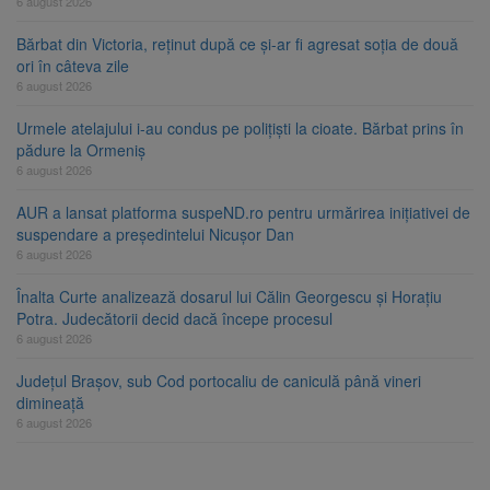
6 august 2026
Bărbat din Victoria, reținut după ce și-ar fi agresat soția de două
ori în câteva zile
6 august 2026
Urmele atelajului i-au condus pe polițiști la cioate. Bărbat prins în
pădure la Ormeniș
6 august 2026
AUR a lansat platforma suspeND.ro pentru urmărirea inițiativei de
suspendare a președintelui Nicușor Dan
6 august 2026
Înalta Curte analizează dosarul lui Călin Georgescu și Horațiu
Potra. Judecătorii decid dacă începe procesul
6 august 2026
Județul Brașov, sub Cod portocaliu de caniculă până vineri
dimineață
6 august 2026