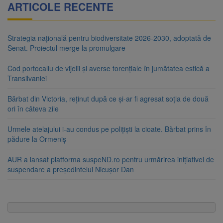
ARTICOLE RECENTE
Strategia națională pentru biodiversitate 2026-2030, adoptată de
Senat. Proiectul merge la promulgare
Cod portocaliu de vijelii și averse torențiale în jumătatea estică a
Transilvaniei
Bărbat din Victoria, reținut după ce și-ar fi agresat soția de două
ori în câteva zile
Urmele atelajului i-au condus pe polițiști la cioate. Bărbat prins în
pădure la Ormeniș
AUR a lansat platforma suspeND.ro pentru urmărirea inițiativei de
suspendare a președintelui Nicușor Dan