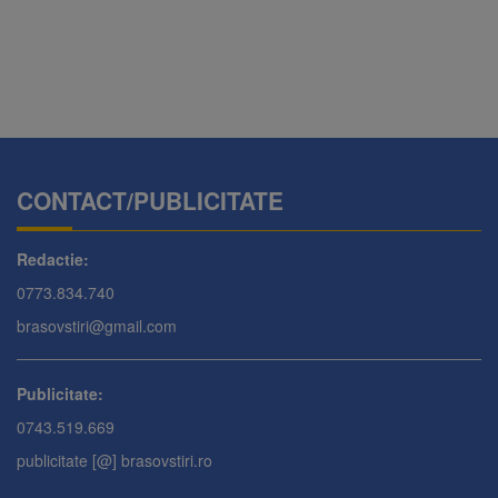
CONTACT/PUBLICITATE
Redactie:
0773.834.740
brasovstiri@gmail.com
Publicitate:
0743.519.669
publicitate [@] brasovstiri.ro