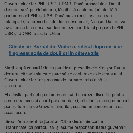
Guvern minoritar PNL, USR, UDMR. Dacă președintele Dan îl
desemnează pe Grindeanu, lăsați-l să caute majoritate, fără
parlamentarii PNL și USR. Dacă nu va reuși, așa cum s-a
întâmplat și la precedentele două desemnări, Nicușor Dan nu va
avea ce să facă decât să desemneze candidatul propus de PNL,
USR și UDMR’, a arătat Orban.
Citeste și:
Bărbat din Victoria, reținut după ce și-ar
fi agresat soția de două ori în câteva zile
Marți, după consultările cu partidele, președintele Nicușor Dan a
declarat că varianta care pare să se contureze este cea a unui
Guvern minoritar, iar procesul de formare trebuie să fie
‘accelerat’.
El a invitat partidele parlamentare să demareze discuțiile pentru
semnarea acestui acord parlamentar și, ulterior, să facă propuneri
pentru formula de Guvern minoritar, susținut în concordanță cu
acest acord.
Biroul Permanent Național al PSD a decis miercuri, în
unanimitate, ca partidul să își asume responsabilitatea guvernării,