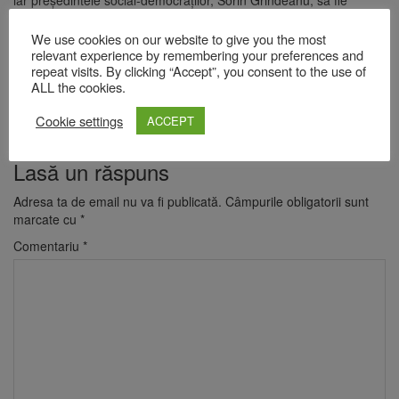
iar președintele social-democraților, Sorin Grindeanu, să fie
propunerea de premier.
We use cookies on our website to give you the most
Conform unor surse politice, președintele PNL, Ilie Bolojan, liderul
relevant experience by remembering your preferences and
USR, Dominic Fritz, și președintele UDMR, Kelemen Hunor, au
repeat visits. By clicking “Accept”, you consent to the use of
discutat miercuri despre formarea unui Guvern minoritar și o
ALL the cookies.
propunere de premier.
Cookie settings
ACCEPT
Preluare /
Agerpres
Lasă un răspuns
Adresa ta de email nu va fi publicată.
Câmpurile obligatorii sunt
marcate cu
*
Comentariu
*