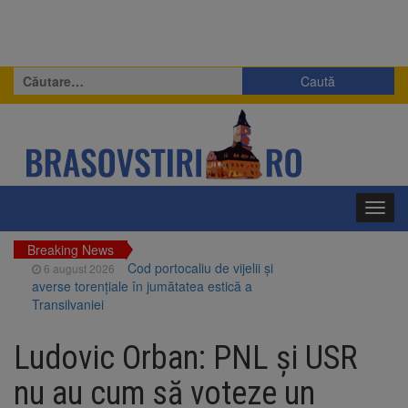
Caută
după:
Toggl
navig
Breaking News
Cod portocaliu de vijelii și
6 august 2026
averse torențiale în jumătatea estică a
Transilvaniei
Bărbat din Victoria, reținut
6 august 2026
după ce și-ar fi agresat soția de două ori în
Ludovic Orban: PNL și USR
câteva zile
Urmele atelajului i-au condus
6 august 2026
nu au cum să voteze un
pe polițiști la cioate. Bărbat prins în pădure la