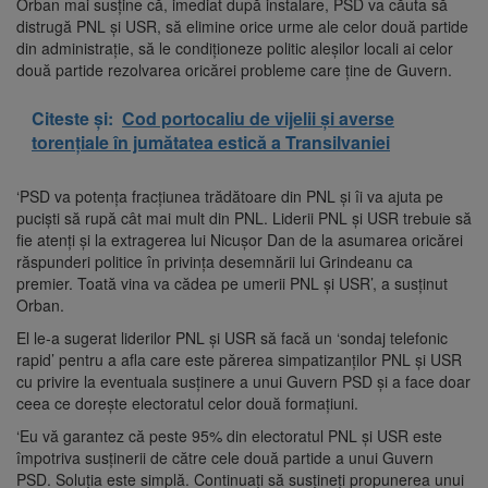
Orban mai susține că, imediat după instalare, PSD va căuta să
distrugă PNL și USR, să elimine orice urme ale celor două partide
din administrație, să le condiționeze politic aleșilor locali ai celor
două partide rezolvarea oricărei probleme care ține de Guvern.
Citeste și:
Cod portocaliu de vijelii și averse
torențiale în jumătatea estică a Transilvaniei
‘PSD va potența fracțiunea trădătoare din PNL și îi va ajuta pe
puciști să rupă cât mai mult din PNL. Liderii PNL și USR trebuie să
fie atenți și la extragerea lui Nicușor Dan de la asumarea oricărei
răspunderi politice în privința desemnării lui Grindeanu ca
premier. Toată vina va cădea pe umerii PNL și USR’, a susținut
Orban.
El le-a sugerat liderilor PNL și USR să facă un ‘sondaj telefonic
rapid’ pentru a afla care este părerea simpatizanților PNL și USR
cu privire la eventuala susținere a unui Guvern PSD și a face doar
ceea ce dorește electoratul celor două formațiuni.
‘Eu vă garantez că peste 95% din electoratul PNL și USR este
împotriva susținerii de către cele două partide a unui Guvern
PSD. Soluția este simplă. Continuați să susțineți propunerea unui