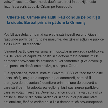
votezi învestirea Guvernului, după care treci în opoziție, este
iluzorie’, a scris Ludovic Orban pe Facebook.
Citeste și:
Urmele atelajului i-au condus pe polițiști
la cioate. Bărbat prins în pădure la Ormeniș
Potrivit acestuia, un partid care votează învestirea unui Guvern
răspunde politic pentru toate măsurile, deciziile și acțiunile publice
ale Guvernului respectiv.
‘Singurul partid care va rămâne în opoziție în percepția publică va
fi AUR, care va capitaliza politic și electoral toate nemulțumirile
oamenilor provocate de acțiunea guvernamentală și va deveni și
mai periculos decât este astăzi’, a susținut Orban.
El a apreciat că, ‘odată instalat, Guvernul PSD va face tot ce este
posibil să își asigure o majoritate parlamentară, care să îl
protejeze de o eventuală demitere prin moțiune de cenzură și
care să îi permită adoptarea legilor și fără susținerea partidelor
care au votat învestirea Guvernului și cu siguranță va căuta și va
obține susținere din zona partidelor și grupurilor parlamentare
naționaliste, făcând cedări de la linia democratică pro-europeană’.