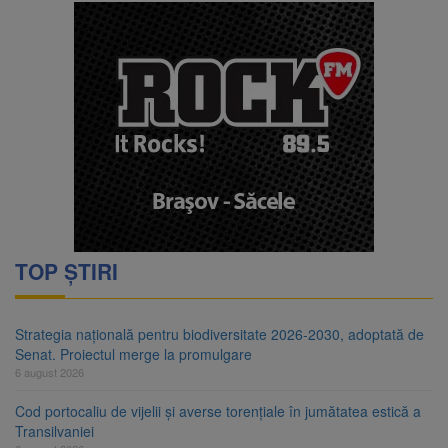
TOP ȘTIRI
Strategia națională pentru biodiversitate 2026-2030, adoptată de
Senat. Proiectul merge la promulgare
6 august 2026
Cod portocaliu de vijelii și averse torențiale în jumătatea estică a
Transilvaniei