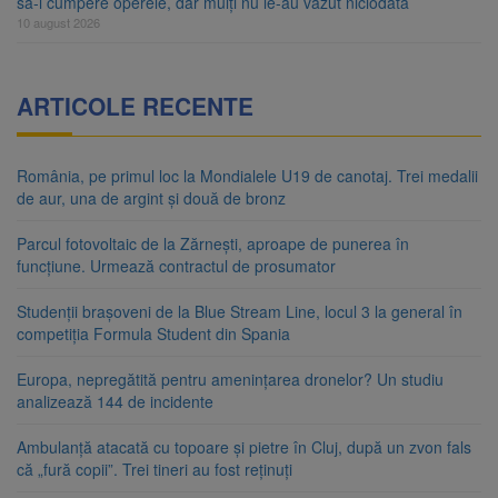
să-i cumpere operele, dar mulți nu le-au văzut niciodată
10 august 2026
ARTICOLE RECENTE
România, pe primul loc la Mondialele U19 de canotaj. Trei medalii
de aur, una de argint și două de bronz
Parcul fotovoltaic de la Zărnești, aproape de punerea în
funcțiune. Urmează contractul de prosumator
Studenții brașoveni de la Blue Stream Line, locul 3 la general în
competiția Formula Student din Spania
Europa, nepregătită pentru amenințarea dronelor? Un studiu
analizează 144 de incidente
Ambulanță atacată cu topoare și pietre în Cluj, după un zvon fals
că „fură copii”. Trei tineri au fost reținuți