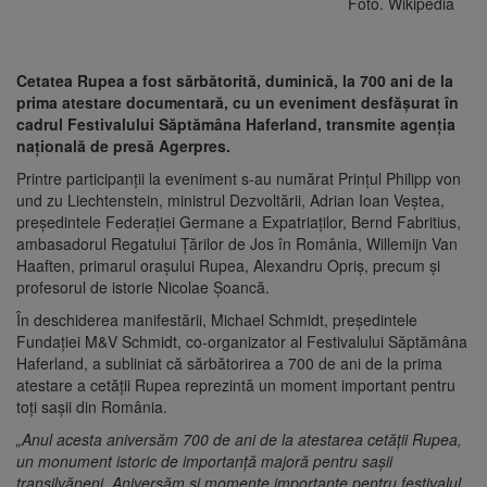
Foto. Wikipedia
Cetatea Rupea a fost sărbătorită, duminică, la 700 ani de la
prima atestare documentară, cu un eveniment desfăşurat în
cadrul Festivalului Săptămâna Haferland, transmite agenția
națională de presă Agerpres.
Printre participanţii la eveniment s-au numărat Prinţul Philipp von
und zu Liechtenstein, ministrul Dezvoltării, Adrian Ioan Veştea,
preşedintele Federaţiei Germane a Expatriaţilor, Bernd Fabritius,
ambasadorul Regatului Ţărilor de Jos în România, Willemijn Van
Haaften, primarul oraşului Rupea, Alexandru Opriş, precum şi
profesorul de istorie Nicolae Şoancă.
În deschiderea manifestării, Michael Schmidt, preşedintele
Fundaţiei M&V Schmidt, co-organizator al Festivalului Săptămâna
Haferland, a subliniat că sărbătorirea a 700 de ani de la prima
atestare a cetăţii Rupea reprezintă un moment important pentru
toţi saşii din România.
„Anul acesta aniversăm 700 de ani de la atestarea cetăţii Rupea,
un monument istoric de importanţă majoră pentru saşii
transilvăneni. Aniversăm şi momente importante pentru festivalul