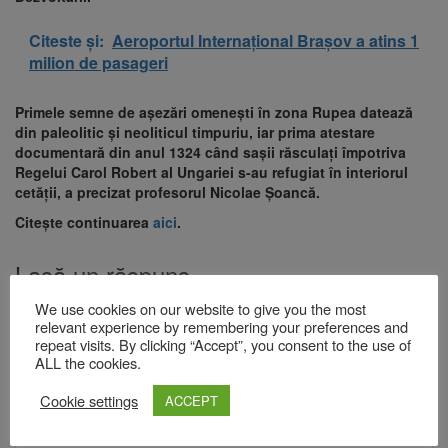
Citeste și:
Aeroportul Internaţional Braşov a atins 1
milion de pasageri
Primele semne de aşezări omeneşti în zona Rupea datează
din paleolitic şi neoliticul timpuriu, iar prima atestare
documentară din anul 1324 când saşii răsculaţi împotriva
Regelui Carol Robert al Ungariei s-au refugiat în interiorul
cetăţii, a precizat profesorul Nicolae Şoancă.
Citește continuarea
aici
.
Lasă un răspuns
We use cookies on our website to give you the most
Adresa ta de email nu va fi publicată.
Câmpurile obligatorii sunt
relevant experience by remembering your preferences and
marcate cu
*
repeat visits. By clicking “Accept”, you consent to the use of
Comentariu
*
ALL the cookies.
Cookie settings
ACCEPT