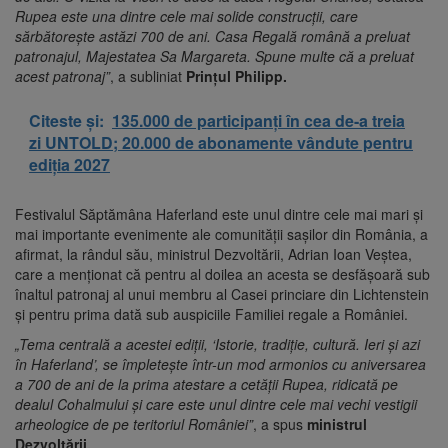
Rupea este una dintre cele mai solide construcţii, care
sărbătoreşte astăzi 700 de ani. Casa Regală română a preluat
patronajul, Majestatea Sa Margareta. Spune multe că a preluat
acest patronaj”
, a subliniat
Prinţul Philipp.
Citeste și:
135.000 de participanți în cea de-a treia
zi UNTOLD; 20.000 de abonamente vândute pentru
ediția 2027
Festivalul Săptămâna Haferland este unul dintre cele mai mari şi
mai importante evenimente ale comunităţii saşilor din România, a
afirmat, la rândul său, ministrul Dezvoltării, Adrian Ioan Veştea,
care a menţionat că pentru al doilea an acesta se desfăşoară sub
înaltul patronaj al unui membru al Casei princiare din Lichtenstein
şi pentru prima dată sub auspiciile Familiei regale a României.
„Tema centrală a acestei ediţii, ‘Istorie, tradiţie, cultură. Ieri şi azi
în Haferland’, se împleteşte într-un mod armonios cu aniversarea
a 700 de ani de la prima atestare a cetăţii Rupea, ridicată pe
dealul Cohalmului şi care este unul dintre cele mai vechi vestigii
arheologice de pe teritoriul României”
, a spus
ministrul
Dezvoltării.