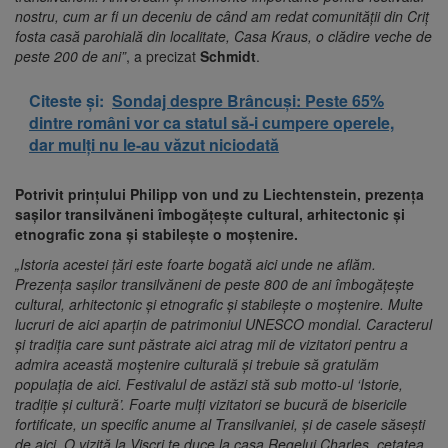
nostru, cum ar fi un deceniu de când am redat comunităţii din Criţ
fosta casă parohială din localitate, Casa Kraus, o clădire veche de
peste 200 de ani”
, a precizat
Schmidt
.
Citeste și:
Sondaj despre Brâncuși: Peste 65%
dintre români vor ca statul să-i cumpere operele,
dar mulți nu le-au văzut niciodată
Potrivit prinţului Philipp von und zu Liechtenstein, prezenţa
saşilor transilvăneni îmbogăţeşte cultural, arhitectonic şi
etnografic zona şi stabileşte o moştenire.
„Istoria acestei ţări este foarte bogată aici unde ne aflăm.
Prezenţa saşilor transilvăneni de peste 800 de ani îmbogăţeşte
cultural, arhitectonic şi etnografic şi stabileşte o moştenire. Multe
lucruri de aici aparţin de patrimoniul UNESCO mondial. Caracterul
şi tradiţia care sunt păstrate aici atrag mii de vizitatori pentru a
admira această moştenire culturală şi trebuie să gratulăm
populaţia de aici. Festivalul de astăzi stă sub motto-ul ‘Istorie,
tradiţie şi cultură’. Foarte mulţi vizitatori se bucură de bisericile
fortificate, un specific anume al Transilvaniei, şi de casele săseşti
de aici. O vizită la Viscri te duce la casa Regelui Charles, cetatea