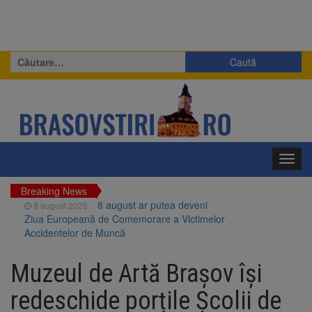
Caută
după:
Toggl
navig
Breaking News
8 august ar putea deveni
8 august 2026
Ziua Europeană de Comemorare a Victimelor
Accidentelor de Muncă
Am început demolarea
8 august 2026
fostului complex Duplex 91, de lângă Piața
Muzeul de Artă Brașov își
Star
Ungaria renunță la apelul
8 august 2026
redeschide porțile Școlii de
pentru reducerea consumului de energie.