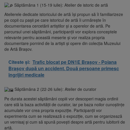
Săptămâna 1 (15-19 iulie): Atelier de istoric de artă
Atelierele dedicate istoricului de artă își propun să îi familiarizeze
pe copii cu pașii pe care istoricul de artă îi urmărește în
documentarea cercetării artiștilor și a operelor de artă. Pe
parcursul unei săptămâni, participanții vor explora conceptele
relevante pentru această meserie și vor realiza propria
documentare pornind de la artiști și opere din colecția Muzeului
de Artă Brașov.
Citeste și:
Trafic blocat pe DN1E Brașov - Poiana
Brașov după un accident. Două persoane primesc
îngrijiri medicale
Săptămâna 2 (22-26 iulie): Atelier de curator
Pe durata acestei săptămâni copiii vor descoperi magia ordinii
care stă la baza activității de curator, iar pe baza noilor cunoștințe
acumulate vor crea propria expoziție. Participanții vor
experimenta cum se realizează o expoziție, cum se organizează
un vernisaj și cum să spună povești despre artă pentru iubitorii de
artă.