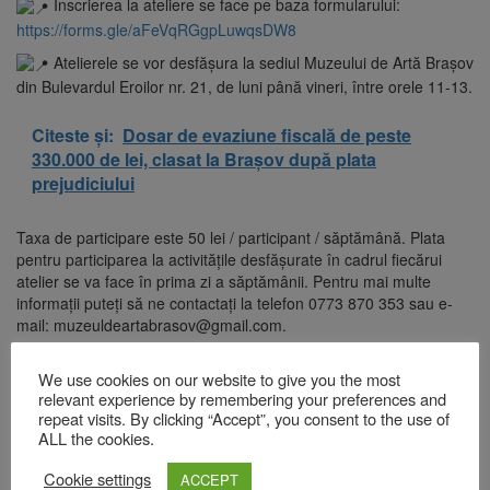
Înscrierea la ateliere se face pe baza formularului:
https://forms.gle/aFeVqRGgpLuwqsDW8
Atelierele se vor desfășura la sediul Muzeului de Artă Brașov
din Bulevardul Eroilor nr. 21, de luni până vineri, între orele 11-13.
Citeste și:
Dosar de evaziune fiscală de peste
330.000 de lei, clasat la Brașov după plata
prejudiciului
Taxa de participare este 50 lei / participant / săptămână. Plata
pentru participarea la activitățile desfășurate în cadrul fiecărui
atelier se va face în prima zi a săptămânii. Pentru mai multe
informații puteți să ne contactați la telefon 0773 870 353 sau e-
mail: muzeuldeartabrasov@gmail.com.
Lasă un răspuns
We use cookies on our website to give you the most
relevant experience by remembering your preferences and
repeat visits. By clicking “Accept”, you consent to the use of
Adresa ta de email nu va fi publicată.
Câmpurile obligatorii sunt
ALL the cookies.
marcate cu
*
Comentariu
*
Cookie settings
ACCEPT