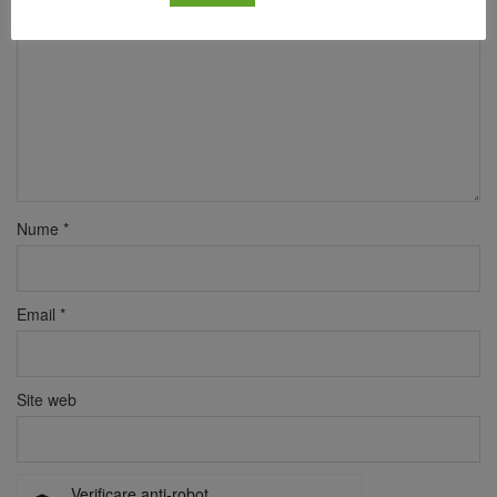
Nume
*
Email
*
Site web
Verificare anti-robot