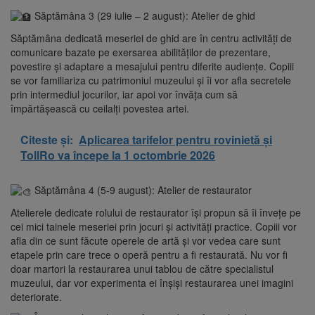
Săptămâna 3 (29 iulie – 2 august): Atelier de ghid
Săptămâna dedicată meseriei de ghid are în centru activități de
comunicare bazate pe exersarea abilităților de prezentare,
povestire și adaptare a mesajului pentru diferite audiențe. Copiii
se vor familiariza cu patrimoniul muzeului și îi vor afla secretele
prin intermediul jocurilor, iar apoi vor învăța cum să
împărtășească cu ceilalți povestea artei.
Citeste și:
Aplicarea tarifelor pentru rovinietă și
TollRo va începe la 1 octombrie 2026
Săptămâna 4 (5-9 august): Atelier de restaurator
Atelierele dedicate rolului de restaurator își propun să îi învețe pe
cei mici tainele meseriei prin jocuri și activități practice. Copiii vor
afla din ce sunt făcute operele de artă și vor vedea care sunt
etapele prin care trece o operă pentru a fi restaurată. Nu vor fi
doar martori la restaurarea unui tablou de către specialistul
muzeului, dar vor experimenta ei înșiși restaurarea unei imagini
deteriorate.