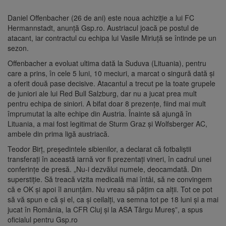
Daniel Offenbacher (26 de ani) este noua achiziţie a lui FC
Hermannstadt, anunţă Gsp.ro. Austriacul joacă pe postul de
atacant, iar contractul cu echipa lui Vasile Miriuţă se întinde pe un
sezon.
Offenbacher a evoluat ultima dată la Suduva (Lituania), pentru
care a prins, în cele 5 luni, 10 meciuri, a marcat o singură dată şi
a oferit două pase decisive. Atacantul a trecut pe la toate grupele
de juniori ale lui Red Bull Salzburg, dar nu a jucat prea mult
pentru echipa de siniori. A bifat doar 8 prezenţe, fiind mai mult
împrumutat la alte echipe din Austria. Înainte să ajungă în
Lituania, a mai fost legitimat de Sturm Graz şi Wolfsberger AC,
ambele din prima ligă austriacă.
Teodor Birţ, preşedintele sibienilor, a declarat că fotbaliştii
transferaţi în această iarnă vor fi prezentaţi vineri, în cadrul unei
conferinţe de presă. „Nu-i dezvălui numele, deocamdată. Din
superstiţie. Să treacă vizita medicală mai întâi, să ne convingem
că e OK şi apoi îl anunţăm. Nu vreau să păţim ca alţii. Tot ce pot
să vă spun e că şi el, ca şi ceilalţi, va semna tot pe 18 luni şi a mai
jucat în România, la CFR Cluj şi la ASA Târgu Mureş”, a spus
oficialul pentru Gsp.ro