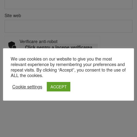
Site web
Verificare anti-robot
Click pentru a începe verificarea
Friendly
Captcha ⇗
We use cookies on our website to give you the most
relevant experience by remembering your preferences and
repeat visits. By clicking “Accept”, you consent to the use of
ALL the cookies.
Acest site folosește Akismet pentru a reduce spamul.
Află cum
sunt procesate datele comentariilor tale
.
Cookie settings
ACCEPT