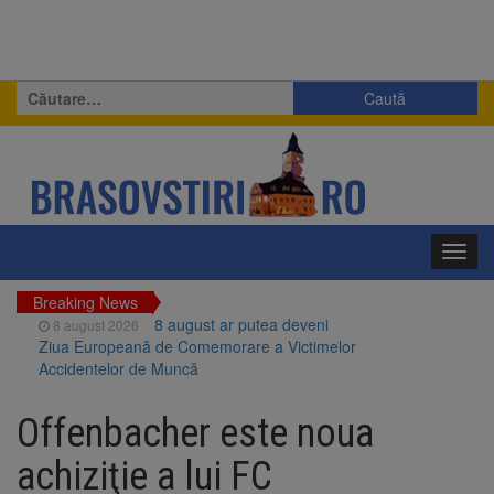
Caută
după:
Toggl
navig
Breaking News
8 august ar putea deveni
8 august 2026
Ziua Europeană de Comemorare a Victimelor
Accidentelor de Muncă
Am început demolarea
8 august 2026
fostului complex Duplex 91, de lângă Piața
Offenbacher este noua
Star
Ungaria renunță la apelul
8 august 2026
achiziţie a lui FC
pentru reducerea consumului de energie.