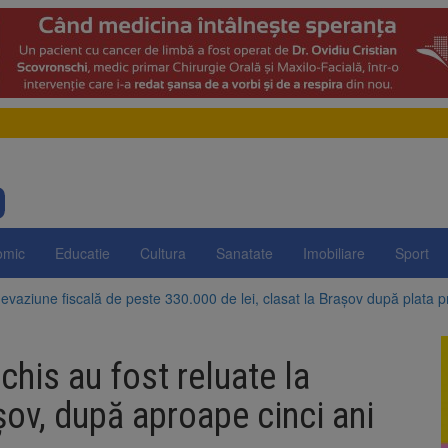
omic
Educatie
Cultura
Sanatate
Imobiliare
Sport
evaziune fiscală de peste 330.000 de lei, clasat la Brașov după plata pr
Brașov amenință cu sistarea plăților către Brai-Cata și Comprest. Motiv
chis au fost reluate la
 Duplex de lângă Piața Star din Brașov au fost demolate
șov, după aproape cinci ani
 Belvedere de pe Tâmpa intră în renovare. Contract de peste 1 milion de