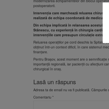
modernizarea echipamentelor din blocul operator, o
postoperatorii.
Intervenția care marchează reluarea chirurgie
realizată de echipa coordonată de medicul Ci
Din echipa implicată în relansarea acestui co
Stănescu, cu experiență în chirurgia cardiacă, 
intervențiile care presupun circulație extraco
Reluarea operațiilor pe cord deschis la Spitalul
obținut într-un context dificil, în care sistemul m
finanțare.
Pentru Brașov, acest moment are o semnificație ma
importanță regională, iar pacienții cu afecțiuni c
chirurgical în oraș.
Lasă un răspuns
Adresa ta de email nu va fi publicată.
Câmpurile o
Comentariu
*