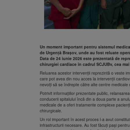
Un moment important pentru sistemul medical
de Urgență Brașov, unde au fost reluate oper
Data de 24 iunie 2026 este prezentată de repr
chirurgiei cardiace în cadrul SCJUBv, cea mai 
Reluarea acestor intervenții reprezintă o veste im
care pot avea din nou acces la intervenții cardiov
nevoiți să se îndrepte către alte centre medicale 
Potrivit informațiilor prezentate public, relansarea
conducerii spitalului încă din a doua parte a anulu
medicale de a oferi tratamente complexe paciențil
chirurgicale.
Un rol important în acest proces l-a avut constitu
infrastructurii necesare. Au fost făcuți pași pentr