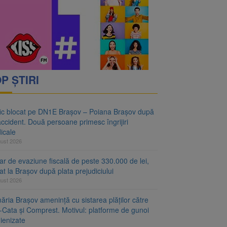
vantgarden. Contractul a
rimesc îngrijiri
P ȘTIRI
fic blocat pe DN1E Brașov – Poiana Brașov după
ccident. Două persoane primesc îngrijiri
icale
gust 2026
r de evaziune fiscală de peste 330.000 de lei,
at la Brașov după plata prejudiciului
gust 2026
ăria Brașov amenință cu sistarea plăților către
-Cata și Comprest. Motivul: platforme de gunoi
ienizate