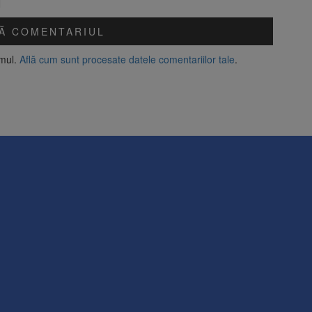
amul.
Află cum sunt procesate datele comentariilor tale
.