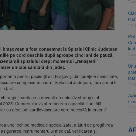
7 au
Clăd
fos
7 au
Pla
Cont
luni
 brașovean a fost consemnat la Spitalul Clinic Județean
7 au
ațiile pe cord deschis după aproape cinci ani de pauză.
ezentanții spitalului drept momentul „renașterii”
Unul
mare unitate sanitară din județ.
ame
portantă pentru pacienții din Brașov și din județele învecinate,
fos
asculare complexe în cadrul Spitalului Județean, fără a mai fi
7 au
din țară.
Apli
 chirurgiei cardiace a devenit un obiectiv strategic al
înc
i 2025. Demersul a vizat refacerea capacității unității
7 au
or cu afecțiuni cardiovasculare care necesită intervenții
irea unei echipe medicale specializate, alături de pregătirea
A
u asigurarea instrumentarului medical, verificarea și