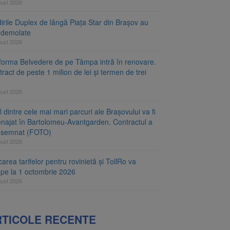
gust 2026
irile Duplex de lângă Piața Star din Brașov au
t demolate
gust 2026
tforma Belvedere de pe Tâmpa intră în renovare.
ract de peste 1 milion de lei și termen de trei
gust 2026
 dintre cele mai mari parcuri ale Brașovului va fi
najat în Bartolomeu-Avantgarden. Contractul a
t semnat (FOTO)
gust 2026
carea tarifelor pentru rovinietă și TollRo va
epe la 1 octombrie 2026
gust 2026
RTICOLE RECENTE