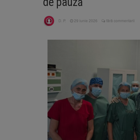
de pauză
Unul dint
7 august 2026
fost semnat (FOTO)
Trafic bl
7 august 2026
D. P.
29 iunie 2026
fără commentarii
medicale