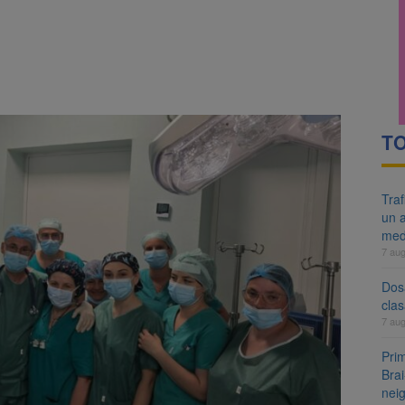
re cele mai mari parcuri ale Brașovului va fi amenajat în Bartolomeu-A
ocat pe DN1E Brașov – Poiana Brașov după un accident. Două persoane p
TO
Tra
un a
med
7 au
Dosa
clas
7 au
Prim
Brai
neig