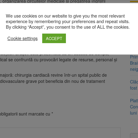
rganizarea circuitelor medicale și pregătirea îngrijirii
Tra
We use cookies on our website to give you the most relevant
i cardiace la Brașov a fost o operație de dublu by-pass,
un a
experience by remembering your preferences and repeat visits.
prian Mihalcu.
med
By clicking “Accept”, you consent to the use of ALL the cookies.
mpartiment medical face parte și medicul ATI Cristian
alături de specialistul perfuzionist, esențial în
Cookie settings
Dosa
ACCEPT
rporală.
clas
 Județean Brașov este prezentată ca un succes de echipă,
Prim
edical se confruntă cu provocări legate de resurse, personal și
Brai
neig
joră: chirurgia cardiacă revine într-un spital public de
ardiovasculare grave pot beneficia din nou de tratament
Clăd
fos
Pla
Cont
luni
bligatorii sunt marcate cu
*