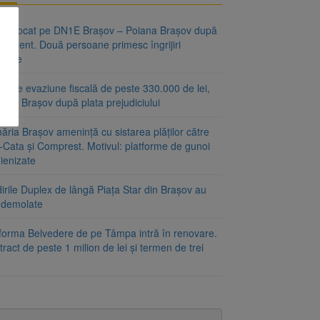
fic blocat pe DN1E Brașov – Poiana Brașov după
ccident. Două persoane primesc îngrijiri
icale
r de evaziune fiscală de peste 330.000 de lei,
at la Brașov după plata prejudiciului
ăria Brașov amenință cu sistarea plăților către
-Cata și Comprest. Motivul: platforme de gunoi
ienizate
irile Duplex de lângă Piața Star din Brașov au
t demolate
tforma Belvedere de pe Tâmpa intră în renovare.
ract de peste 1 milion de lei și termen de trei