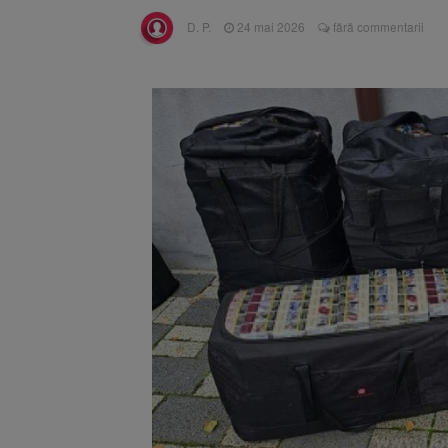
Înalta Cu
6 august 2026
D. P.
24 mai 2026
fără commentarii
procesul
Strategia
6 august 2026