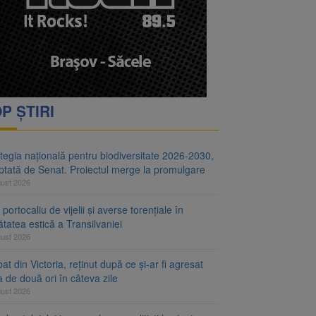
i decid dacă începe
ul merge la promulgare
P ȘTIRI
tegia națională pentru biodiversitate 2026-2030,
ptată de Senat. Proiectul merge la promulgare
gust 2026
portocaliu de vijelii și averse torențiale în
tatea estică a Transilvaniei
gust 2026
at din Victoria, reținut după ce și-ar fi agresat
a de două ori în câteva zile
gust 2026