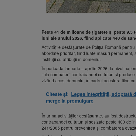
Peste 41 de milioane de țigarete și peste 9,5 t
luni ale anului 2026, fiind aplicate 440 de san
Activitățile desfășurate de Poliția Română pentr
abordate prioritar, fiind luate măsuri permanent, a
instituții cu atribuții în domeniu.
În perioada ianuarie – aprilie 2026, la nivel națio
linia combaterii contrabandei cu tutun și produse
vizând acest domeniu, în cadrul acestora fiind c
Citeste și:
Legea integrității, adoptat
merge la promulgare
În urma activităților desfășurate, au fost destruc
contrabandei cu tutun și sesizate peste 400 de in
241/2005 pentru prevenirea și combaterea evaziun