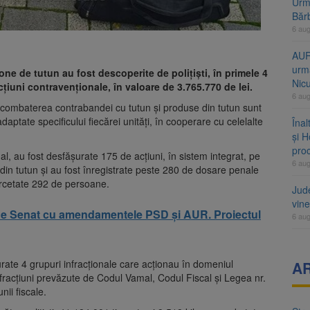
Urme
Băr
6 au
AUR
urmă
one de tutun au fost descoperite de polițiști, în primele 4
Nic
cțiuni contravenționale, în valoare de 3.765.770 de lei.
6 au
u combaterea contrabandei cu tutun și produse din tutun sunt
daptate specificului fiecărei unități, în cooperare cu celelalte
Înal
și H
pro
nal, au fost desfășurate 175 de acțiuni, în sistem integrat, pe
6 au
 din tutun și au fost înregistrate peste 280 de dosare penale
ercetate 292 de persoane.
Jud
vine
ă de Senat cu amendamentele PSD și AUR. Proiectul
6 au
turate 4 grupuri infracționale care acționau în domeniul
A
fracțiuni prevăzute de Codul Vamal, Codul Fiscal și Legea nr.
ii fiscale.