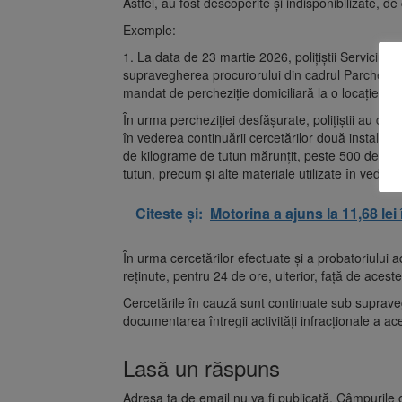
Astfel, au fost descoperite și indisponibilizate, de
Exemple:
1. La data de 23 martie 2026, polițiștii Serviciulu
supravegherea procurorului din cadrul Parchetulu
mandat de percheziție domiciliară la o locație tip 
În urma percheziției desfășurate, polițiștii au desc
în vederea continuării cercetărilor două instalații
de kilograme de tutun mărunțit, peste 500 de kil
tutun, precum și alte materiale utilizate în vederea
Citeste și:
Motorina a ajuns la 11,68 lei
În urma cercetărilor efectuate și a probatoriului a
reținute, pentru 24 de ore, ulterior, față de aceste
Cercetările în cauză sunt continuate sub suprave
documentarea întregii activități infracționale a ac
Lasă un răspuns
Adresa ta de email nu va fi publicată.
Câmpurile o