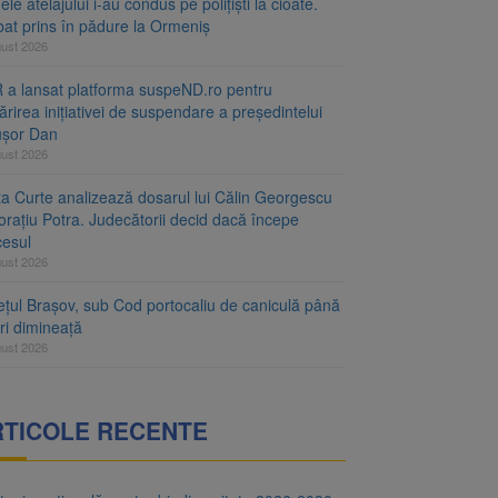
le atelajului i-au condus pe polițiști la cioate.
bat prins în pădure la Ormeniș
gust 2026
 a lansat platforma suspeND.ro pentru
rirea inițiativei de suspendare a președintelui
ușor Dan
gust 2026
ta Curte analizează dosarul lui Călin Georgescu
orațiu Potra. Judecătorii decid dacă începe
cesul
gust 2026
ețul Brașov, sub Cod portocaliu de caniculă până
ri dimineață
gust 2026
RTICOLE RECENTE