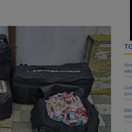
rte analizează dosarul lui Călin Georgescu și Horațiu Potra. Judecători
 națională pentru biodiversitate 2026-2030, adoptată de Senat. Proiect
TO
Stra
ado
6 au
Cod 
jumă
6 au
Bărb
soți
6 au