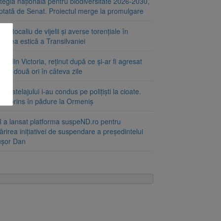
tegia națională pentru biodiversitate 2026-2030,
ptată de Senat. Proiectul merge la promulgare
portocaliu de vijelii și averse torențiale în
tatea estică a Transilvaniei
at din Victoria, reținut după ce și-ar fi agresat
a de două ori în câteva zile
le atelajului i-au condus pe polițiști la cioate.
bat prins în pădure la Ormeniș
 a lansat platforma suspeND.ro pentru
rirea inițiativei de suspendare a președintelui
ușor Dan