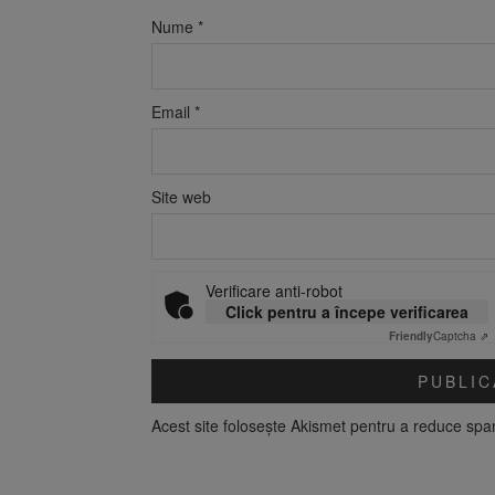
Nume
*
Email
*
Site web
Verificare anti-robot
Click pentru a începe verificarea
Friendly
Captcha ⇗
Acest site folosește Akismet pentru a reduce sp