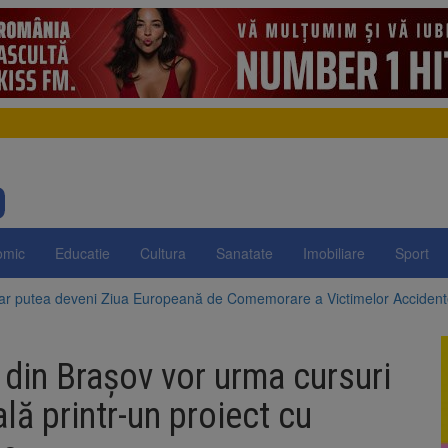
omic
Educatie
Cultura
Sanatate
Imobiliare
Sport
 ar putea deveni Ziua Europeană de Comemorare a Victimelor Acciden
t demolarea fostului complex Duplex 91, de lângă Piața Star
 din Brașov vor urma cursuri
enunță la apelul pentru reducerea consumului de energie. Nivelul Dunăr
lă printr-un proiect cu
 Română pentru Iluminat cere reducerea luminii pe timpul nopții, nu opri