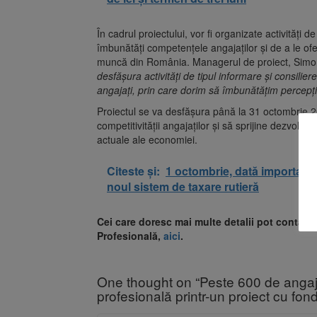
În cadrul proiectului, vor fi organizate activități 
îmbunătăți competențele angajaților și de a le ofer
muncă din România. Managerul de proiect, Simon
desfășura activități de tipul informare și consilie
angajați, prin care dorim să îmbunătățim percepți
Proiectul se va desfășura până la 31 octombrie 20
competitivității angajaților și să sprijine dezvolt
actuale ale economiei.
Citeste și:
1 octombrie, dată importantă 
noul sistem de taxare rutieră
Cei care doresc mai multe detalii pot contac
Profesională,
aici
.
One thought on “Peste 600 de angaja
profesională printr-un proiect cu fon