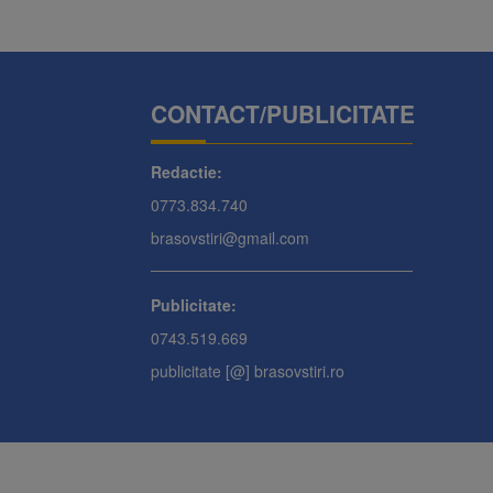
CONTACT/PUBLICITATE
Redactie:
0773.834.740
brasovstiri@gmail.com
Publicitate:
0743.519.669
publicitate [@] brasovstiri.ro