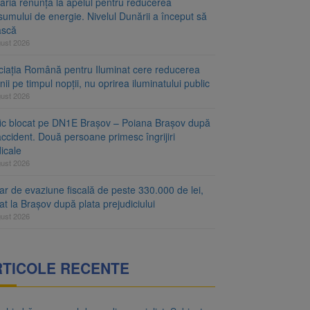
aria renunță la apelul pentru reducerea
umului de energie. Nivelul Dunării a început să
ască
gust 2026
ciația Română pentru Iluminat cere reducerea
nii pe timpul nopții, nu oprirea iluminatului public
gust 2026
fic blocat pe DN1E Brașov – Poiana Brașov după
ccident. Două persoane primesc îngrijiri
icale
gust 2026
r de evaziune fiscală de peste 330.000 de lei,
at la Brașov după plata prejudiciului
gust 2026
RTICOLE RECENTE