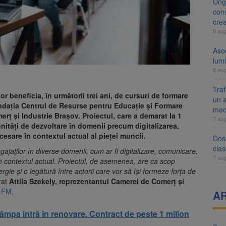
Ung
cons
cre
8 au
Aso
lumi
8 au
Tra
r beneficia, în următorii trei ani, de cursuri de formare
un a
undația Centrul de Resurse pentru Educație și Formare
med
rț și Industrie Brașov. Proiectul, care a demarat la 1
7 au
unități de dezvoltare în domenii precum digitalizarea,
cesare în contextul actual al pieței muncii.
Dosa
clas
ajaților în diverse domenii, cum ar fi digitalizare, comunicare,
7 au
în contextul actual. Proiectul, de asemenea, are ca scop
rgie și o legătură între actorii care vor să își formeze forța de
rat
Attila Szekely, reprezentantul Camerei de Comerț și
v FM
.
A
âmpa intră în renovare. Contract de peste 1 milion