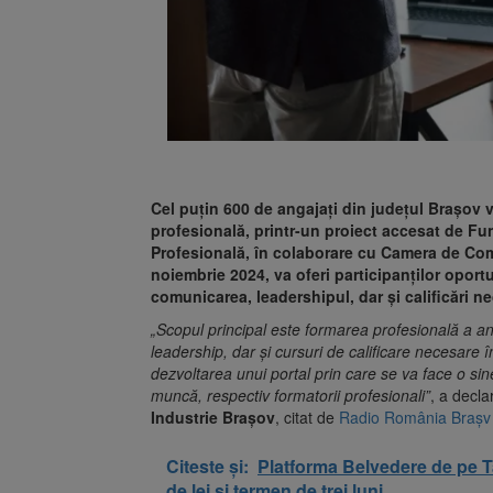
Cel puțin 600 de angajați din județul Brașov vo
profesională, printr-un proiect accesat de F
Profesională, în colaborare cu Camera de Come
noiembrie 2024, va oferi participanților oport
comunicarea, leadershipul, dar și calificări ne
„Scopul principal este formarea profesională a ang
leadership, dar și cursuri de calificare necesare 
dezvoltarea unui portal prin care se va face o sine
muncă, respectiv formatorii profesionali”
,
a decla
Industrie Brașov
, citat de
Radio România Braș
Citeste și:
Platforma Belvedere de pe T
de lei și termen de trei luni