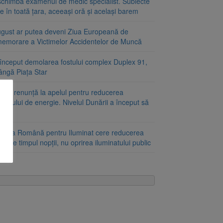
schimbă examenul de medic specialist. Subiecte
e în toată țara, aceeași oră și același barem
ugust ar putea deveni Ziua Europeană de
emorare a Victimelor Accidentelor de Muncă
început demolarea fostului complex Duplex 91,
ângă Piața Star
aria renunță la apelul pentru reducerea
umului de energie. Nivelul Dunării a început să
ască
ciația Română pentru Iluminat cere reducerea
nii pe timpul nopții, nu oprirea iluminatului public