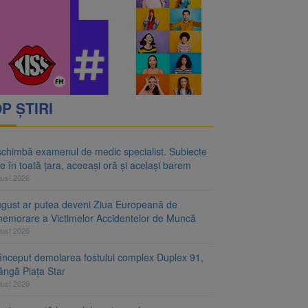
rimesc îngrijiri
oră și același barem
P ȘTIRI
schimbă examenul de medic specialist. Subiecte
e în toată țara, aceeași oră și același barem
gust 2026
ugust ar putea deveni Ziua Europeană de
emorare a Victimelor Accidentelor de Muncă
gust 2026
început demolarea fostului complex Duplex 91,
ângă Piața Star
gust 2026