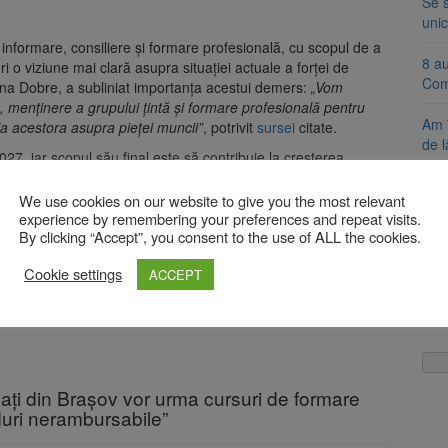
Se 
unic
de informare, consiliere și formare profesională, cu scopul de a
8 a
i o viziune mai clară asupra situației actuale a forței de
Com
a Dobre, a subliniat importanța acestui demers:
„Vom
re, menținere a grupului țintă și formare profesională pentru
Am 
a acestora asupra pieței muncii”
, potrivit
sursei
citate.
de l
27, iar scopul său final este să contribuie la creșterea
area unei forțe de muncă mai bine pregătite pentru provocările
Ung
We use cookies on our website to give you the most relevant
cons
experience by remembering your preferences and repeat visits.
cre
By clicking “Accept”, you consent to the use of ALL the cookies.
pentru șoferi și transportatori. Intră în aplicare
Aso
Cookie settings
ACCEPT
lumi
ta Fundația Centrul de Resurse pentru Educație și Formare
ți din Brașov vor urma cursuri de formare
duri nerambursabile”