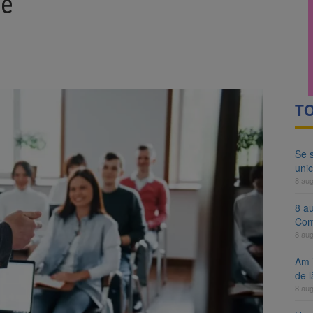
le
ocat pe DN1E Brașov – Poiana Brașov după un accident. Două persoane p
ă examenul de medic specialist. Subiecte unice în toată țara, aceeași 
TO
Se 
unic
8 au
8 a
Com
8 au
Am 
de l
8 au