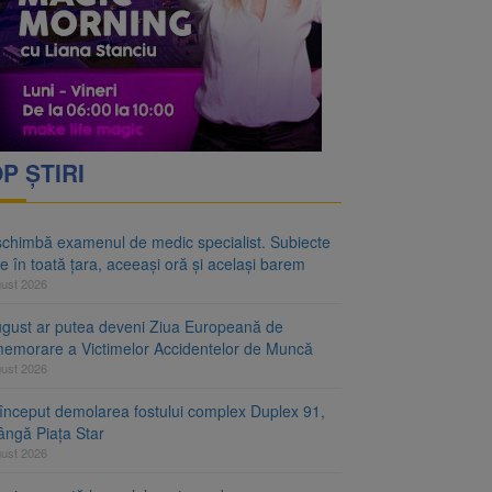
rimesc îngrijiri
oră și același barem
P ȘTIRI
schimbă examenul de medic specialist. Subiecte
e în toată țara, aceeași oră și același barem
gust 2026
ugust ar putea deveni Ziua Europeană de
emorare a Victimelor Accidentelor de Muncă
gust 2026
început demolarea fostului complex Duplex 91,
ângă Piața Star
gust 2026