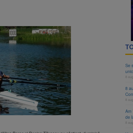
ocat pe DN1E Brașov – Poiana Brașov după un accident. Două persoane p
ă examenul de medic specialist. Subiecte unice în toată țara, aceeași 
TO
Se 
unic
8 au
8 a
Com
8 au
Am 
de l
8 au