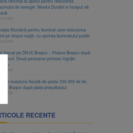
aria renunță la apelul pentru reducerea
umului de energie. Nivelul Dunării a început să
ască
gust 2026
ciația Română pentru Iluminat cere reducerea
nii pe timpul nopții, nu oprirea iluminatului public
gust 2026
fic blocat pe DN1E Brașov – Poiana Brașov după
ccident. Două persoane primesc îngrijiri
icale
gust 2026
r de evaziune fiscală de peste 330.000 de lei,
at la Brașov după plata prejudiciului
gust 2026
RTICOLE RECENTE