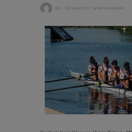
Trafic bl
7 august 2026
Stiri
2 iunie 2019
fără commentarii
medicale
Se schimb
8 august 2026