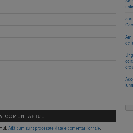
Se 
unic
8 a
Com
Am 
de l
Ung
cons
cre
Aso
lumi
amul.
Află cum sunt procesate datele comentariilor tale
.