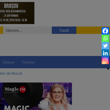
Caută
după:
Diverse
Trenduri
telor de Muncă
ii a început să crească
rea iluminatului public