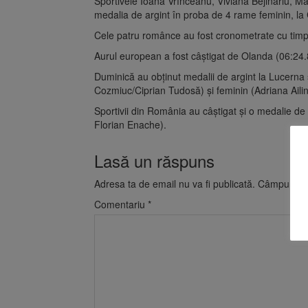
Sportivele Ioana Vrînceanu, Viviana Bejinariu, Mă
medalia de argint în proba de 4 rame feminin, l
Cele patru românce au fost cronometrate cu timp
Aurul european a fost câştigat de Olanda (06:24.
Duminică au obţinut medalii de argint la Lucerna
Cozmiuc/Ciprian Tudosă) şi feminin (Adriana Ailin
Sportivii din România au câştigat şi o medalie d
Florian Enache).
Lasă un răspuns
Adresa ta de email nu va fi publicată.
Câmpurile o
Comentariu
*