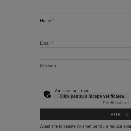
Nume
*
Email
*
Site web
Verificare anti-robot
Click pentru a începe verificarea
Friendly
Captcha ⇗
Acest site folosește Akismet pentru a reduce sp