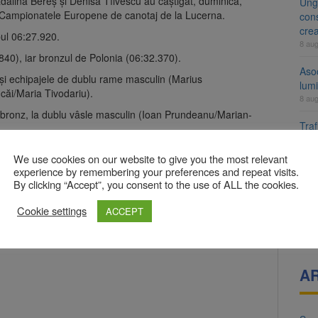
dălina Bereş şi Denisa Tîlvescu au câştigat, duminică,
Ung
a Campionatele Europene de canotaj de la Lucerna.
cons
cre
ul 06:27.920.
8 au
840), iar bronzul de Polonia (06:32.370).
Aso
 şi echipajele de dublu rame masculin (Marius
lumi
căi/Maria Tivodariu).
8 au
e bronz, la dublu vâsle masculin (Ioan Prundeanu/Marian-
Tra
un a
med
We use cookies on our website to give you the most relevant
7 au
experience by remembering your preferences and repeat visits.
By clicking “Accept”, you consent to the use of ALL the cookies.
bligatorii sunt marcate cu
*
Dosa
clas
Cookie settings
ACCEPT
7 au
A