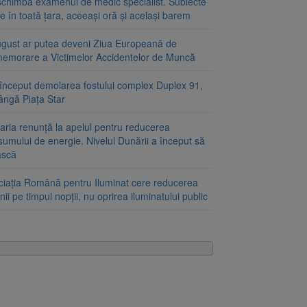
schimbă examenul de medic specialist. Subiecte
e în toată țara, aceeași oră și același barem
ugust ar putea deveni Ziua Europeană de
emorare a Victimelor Accidentelor de Muncă
început demolarea fostului complex Duplex 91,
ângă Piața Star
aria renunță la apelul pentru reducerea
umului de energie. Nivelul Dunării a început să
ască
ciația Română pentru Iluminat cere reducerea
nii pe timpul nopții, nu oprirea iluminatului public