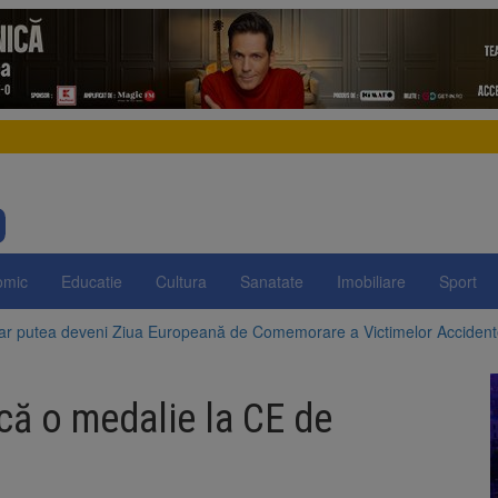
omic
Educatie
Cultura
Sanatate
Imobiliare
Sport
 ar putea deveni Ziua Europeană de Comemorare a Victimelor Acciden
t demolarea fostului complex Duplex 91, de lângă Piața Star
că o medalie la CE de
enunță la apelul pentru reducerea consumului de energie. Nivelul Dunăr
 Română pentru Iluminat cere reducerea luminii pe timpul nopții, nu opri