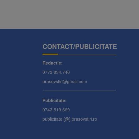
CONTACT/PUBLICITATE
Redactie:
0773.834.740
brasovstiri@gmail.com
Publicitate:
0743.519.669
publicitate [@] brasovstiri.ro