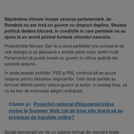
Săptămâna viitoare începe vacanța parlamentară, iar
România nu are încă un guvern cu drepturi depline. Situația
politică rămâne blocată, în condițiile în care partidele nu au
ajuns la un acord privind formula viitorului executiv.
Președintele Nicușor Dan le-a cerut partidelor pro-europene să
reia dialogul și să găsească o soluție până marți, astfel încât
Parlamentul să poată învesti un guvern în ultima ședință din
această sesiune.
În ciuda acestei solicitări, PSD și PNL continuă să se acuze
reciproc pentru blocarea negocierilor. Cele două partide au
formule diferite pentru viitorul guvern și susțin, în același timp, că
nu se tem de eventuale alegeri anticipate.
Citeste și:
Proiectul național #SigurantaOnline
revine la Summer Well: cât de bine știu tinerii să se
protejeze de fraudele online?
Social-democrații vor fie un cabinet format din membrii fostei