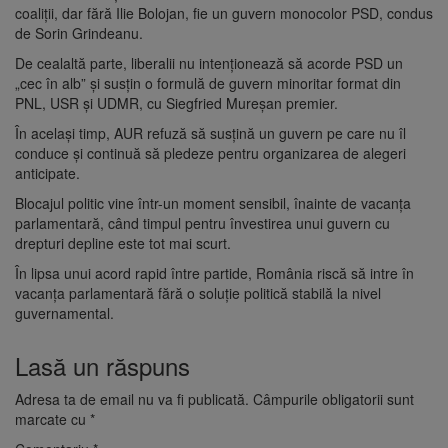
coaliții, dar fără Ilie Bolojan, fie un guvern monocolor PSD, condus
de Sorin Grindeanu.
De cealaltă parte, liberalii nu intenționează să acorde PSD un
„cec în alb” și susțin o formulă de guvern minoritar format din
PNL, USR și UDMR, cu Siegfried Mureșan premier.
În același timp, AUR refuză să susțină un guvern pe care nu îl
conduce și continuă să pledeze pentru organizarea de alegeri
anticipate.
Blocajul politic vine într-un moment sensibil, înainte de vacanța
parlamentară, când timpul pentru învestirea unui guvern cu
drepturi depline este tot mai scurt.
În lipsa unui acord rapid între partide, România riscă să intre în
vacanța parlamentară fără o soluție politică stabilă la nivel
guvernamental.
Lasă un răspuns
Adresa ta de email nu va fi publicată.
Câmpurile obligatorii sunt
marcate cu
*