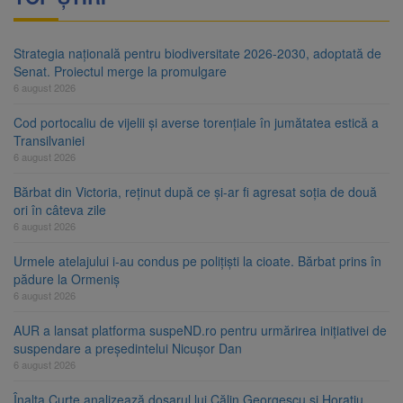
Strategia națională pentru biodiversitate 2026-2030, adoptată de
Senat. Proiectul merge la promulgare
6 august 2026
Cod portocaliu de vijelii și averse torențiale în jumătatea estică a
Transilvaniei
6 august 2026
Bărbat din Victoria, reținut după ce și-ar fi agresat soția de două
ori în câteva zile
6 august 2026
Urmele atelajului i-au condus pe polițiști la cioate. Bărbat prins în
pădure la Ormeniș
6 august 2026
AUR a lansat platforma suspeND.ro pentru urmărirea inițiativei de
suspendare a președintelui Nicușor Dan
6 august 2026
Înalta Curte analizează dosarul lui Călin Georgescu și Horațiu