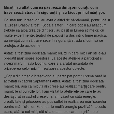
Micuții au aflat cum își păstrează dințișorii curați, cum
traversează strada în siguranță și au făcut primul mărțișor.
Cei mai mici brașoveni au avut o altfel de săptămână, pentru că și
la Creșa Brașov a fost ,,Școala altfel”, în care copiii au aflat cum
trebuie să aibă grijă de dințișori, au pășit în lumea științelor, cu
multe experimente, teatrul de păpuși i-a dus într-o lume magică,
au învățat cum să traverseze în siguranță strada și cum să se
protejeze de accidente.
Astăzi a fost ziua dedicată mămicilor, zi în care micii artiști le-au
pregătit mărțișoare acestora. La aceste ateliere a participat și
viceprimarul Flavia Boghiu, care s-a arătat încântată de
priceperea celor mici în realizarea acestor obiecte.
,,Copiii din creșele brașovene au participat pentru prima oară la
activități în cadrul Săptămânii Altfel. Astăzi a fost ziua dedicată
mămicilor, așa că micuții din creșe au realizat mărțișoare pentru
mămicile și bunicile lor. I-am vizitat la atelierele pe care le-au
desfășurat în cadrul creșelor și am văzut cu câtă energie,
creativitate și pricepere au pus suflet în realizarea mărțișoarelor
pentru mămicile lor. Este foarte multă energie pozitivă în aceste
clase, atât la cei mici, cât și la doamnele care au grijă de ei.