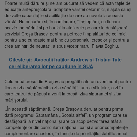
Foarte multă dăruire și ne-am bucurat să vedem că activitățile de
educație antepreșcolară, adaptate vârstei celor mici, îi ajută să își
dezvolte capacitățile și abilitățile de care au nevoie la această
vârstă. Ne bucurăm și, în continuare, îi așteptăm, cu fiecare
ocazie, pe părinți și pe bunici la atelierele pe care le desfășoară
serviciul Creșa Brașov, pentru a petrece timp alături de cei mici,
pentru a se cunoaște mai bine cu personalul creșelor și pentru a
crea amintiri de neuitat”, a spus viceprimarul Flavia Boghiu.
Citeste și:
Avocații fraților Andrew și Tristan Tate
cer eliberarea lor pe cauțiune în SUA
Cele nouă creșe din Brașov au pregătit câte un eveniment pentru
fiecare zi a săptămânii: o zi a sănătății, una a științelor, o zi în
care teatrul de păpuși a venit la creșă, ziua siguranței și ziua
mărțișorului.
,,În această săptămână, Creșa Brașov a derulat pentru prima
dată programul Săptămâna ,,Școala altfel’’, un program care se
desfășoară la nivel național și are ca scop dezvoltarea atât a
competențelor din curriculum național, cât și a unor competențe
complementare acestora, în funcție de prioritățile stabilite anual