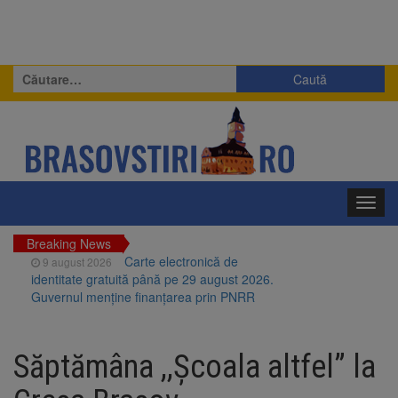
Caută
după:
Toggl
navig
Breaking News
Carte electronică de
9 august 2026
identitate gratuită până pe 29 august 2026.
Guvernul menține finanțarea prin PNRR
Zece troițe istorice din Șcheii
9 august 2026
Brașovului vor fi restaurate. Contractul de
Săptămâna ,,Școala altfel” la
finanțare a fost semnat