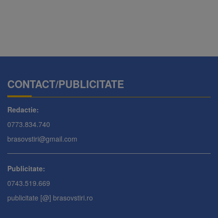
CONTACT/PUBLICITATE
Redactie:
0773.834.740
brasovstiri@gmail.com
Publicitate:
0743.519.669
publicitate [@] brasovstiri.ro