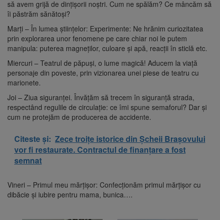
să avem grijă de dințișorii noștri. Cum ne spălăm? Ce mâncăm să
îi păstrăm sănătoși?
Marți – În lumea științelor: Experimente: Ne hrănim curiozitatea
prin explorarea unor fenomene pe care chiar noi le putem
manipula: puterea magneților, culoare și apă, reacții în sticlă etc.
Miercuri – Teatrul de păpuși, o lume magică! Aducem la viață
personaje din poveste, prin vizionarea unei piese de teatru cu
marionete.
Joi – Ziua siguranței. Învățăm să trecem în siguranță strada,
respectând regulile de circulație: ce îmi spune semaforul? Dar și
cum ne protejăm de producerea de accidente.
Citeste și:
Zece troițe istorice din Șcheii Brașovului
vor fi restaurate. Contractul de finanțare a fost
semnat
Vineri – Primul meu mărțișor: Confecționăm primul mărțișor cu
dibăcie și iubire pentru mama, bunica….