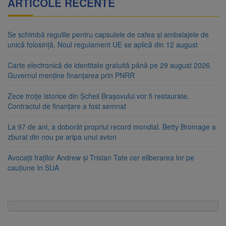
ARTICOLE RECENTE
Se schimbă regulile pentru capsulele de cafea și ambalajele de
unică folosință. Noul regulament UE se aplică din 12 august
Carte electronică de identitate gratuită până pe 29 august 2026.
Guvernul menține finanțarea prin PNRR
Zece troițe istorice din Șcheii Brașovului vor fi restaurate.
Contractul de finanțare a fost semnat
La 97 de ani, a doborât propriul record mondial. Betty Bromage a
zburat din nou pe aripa unui avion
Avocații fraților Andrew și Tristan Tate cer eliberarea lor pe
cauțiune în SUA