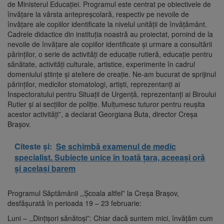
de Ministerul Educației. Programul este centrat pe obiectivele de
învățare la vârsta antepreșcolară, respectiv pe nevoile de
învățare ale copiilor identificate la nivelul unității de învățământ.
Cadrele didactice din instituția noastră au proiectat, pornind de la
nevoile de învățare ale copiilor identificate și urmare a consultării
părinților, o serie de activități de educație rutieră, educație pentru
sănătate, activități culturale, artistice, experimente în cadrul
domeniului științe și ateliere de creație. Ne-am bucurat de sprijinul
părinților, medicilor stomatologi, artiști, reprezentanți ai
Inspectoratului pentru Situații de Urgență, reprezentanți ai Biroului
Rutier și ai secțiilor de poliție. Mulțumesc tuturor pentru reușita
acestor activități”, a declarat Georgiana Buta, director Creșa
Brașov.
Citeste și:
Se schimbă examenul de medic
specialist. Subiecte unice în toată țara, aceeași oră
și același barem
Programul Săptămânii ,,Școala altfel” la Creșa Brașov,
desfășurată în perioada 19 – 23 februarie:
Luni – ,,Dințișori sănătoși”: Chiar dacă suntem mici, învățăm cum