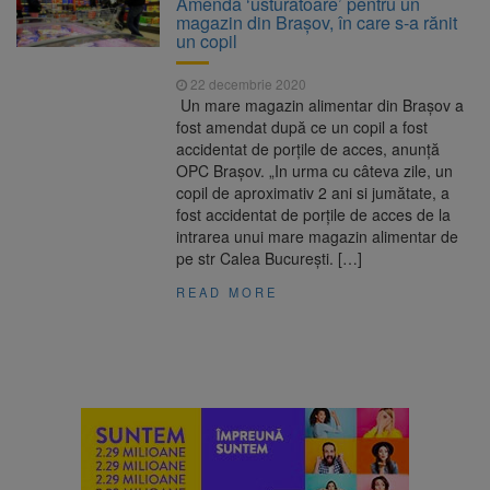
Amendă ‘usturătoare’ pentru un
nopții, nu oprirea iluminatului public
magazin din Brașov, în care s-a rănit
Trafic blocat pe DN1E Brașov
7 august 2026
un copil
– Poiana Brașov după un accident. Două
persoane primesc îngrijiri medicale
22 decembrie 2020
Dosar de evaziune fiscală de
7 august 2026
Un mare magazin alimentar din Brașov a
peste 330.000 de lei, clasat la Brașov după
fost amendat după ce un copil a fost
plata prejudiciului
accidentat de porțile de acces, anunță
8 august ar putea deveni
8 august 2026
OPC Brașov. „In urma cu câteva zile, un
Ziua Europeană de Comemorare a Victimelor
copil de aproximativ 2 ani si jumătate, a
Accidentelor de Muncă
fost accidentat de porțile de acces de la
intrarea unui mare magazin alimentar de
pe str Calea București. […]
READ MORE