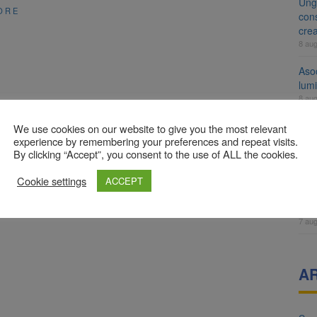
Ung
ORE
cons
cre
8 au
Aso
lumi
8 au
Tra
We use cookies on our website to give you the most relevant
un a
experience by remembering your preferences and repeat visits.
By clicking “Accept”, you consent to the use of ALL the cookies.
med
7 au
Cookie settings
ACCEPT
Dosa
clas
7 au
A