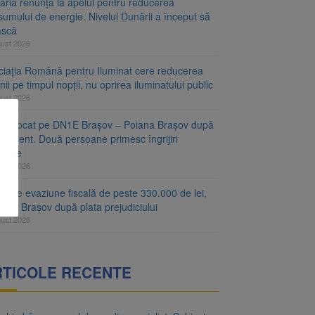
aria renunță la apelul pentru reducerea
umului de energie. Nivelul Dunării a început să
ască
gust 2026
ciația Română pentru Iluminat cere reducerea
nii pe timpul nopții, nu oprirea iluminatului public
gust 2026
fic blocat pe DN1E Brașov – Poiana Brașov după
ccident. Două persoane primesc îngrijiri
icale
gust 2026
r de evaziune fiscală de peste 330.000 de lei,
at la Brașov după plata prejudiciului
gust 2026
RTICOLE RECENTE