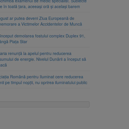
schimbă examenul de medic specialist. Subiecte
e în toată țara, aceeași oră și același barem
ugust ar putea deveni Ziua Europeană de
emorare a Victimelor Accidentelor de Muncă
început demolarea fostului complex Duplex 91,
ângă Piața Star
aria renunță la apelul pentru reducerea
umului de energie. Nivelul Dunării a început să
ască
ciația Română pentru Iluminat cere reducerea
nii pe timpul nopții, nu oprirea iluminatului public