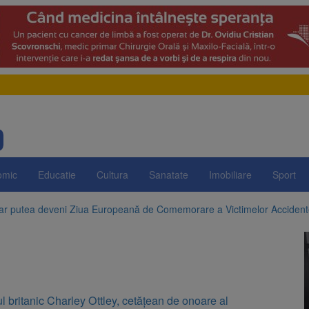
omic
Educatie
Cultura
Sanatate
Imobiliare
Sport
 ar putea deveni Ziua Europeană de Comemorare a Victimelor Acciden
t demolarea fostului complex Duplex 91, de lângă Piața Star
enunță la apelul pentru reducerea consumului de energie. Nivelul Dunăr
 Română pentru Iluminat cere reducerea luminii pe timpul nopții, nu opri
ul britanic Charley Ottley, cetățean de onoare al