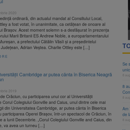
ui
ocat pe DN1E Brașov – Poiana Brașov după un accident. Două persoane p
mbrie 2020
ă examenul de medic specialist. Subiecte unice în toată țara, aceeași 
ședință ordinară, din actualul mandat al Consiliului Local,
tley a fost votat, în unanimitate, ca cetățean de onoare al
lui Brașov. Acest moment solemn s-a desfășurat în prezența
ului Marii Britanii ES Andrew Noble, a europarlamentarului
Mureșan, a prefectului Cătălin Văsîi și a președintelui
TO
i Județean, Adrian Veștea. Charlie Ottley este […]
ORE
Se 
unic
versității Cambridge ar putea cânta în Biserica Neagră
8 au
un
8 a
mbrie 2019
Com
de Crăciun, cu participarea unui cor al Universității
8 au
Corul Colegiului Gonville and Caius, unul dintre cele mai
gii din Universitatea Cambridge, ar putea cânta în Biserica
Am 
 participarea Operei Brașov, într-un spectacol de Crăciun, în
de l
e a lunii Decembrie. „Corul Colegiului Gonville and Caius, din
8 au
, va avea un turneu […]