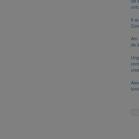
Se 
unic
8 a
Com
Am 
de l
Ung
cons
cre
Aso
lumi