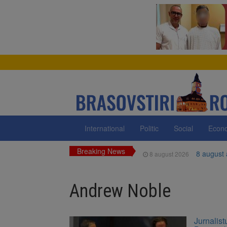
International
Politic
Social
Econ
Breaking News
8 august
8 august 2026
Am începu
8 august 2026
Andrew Noble
Ungaria r
8 august 2026
Asociația
8 august 2026
Jurnalist