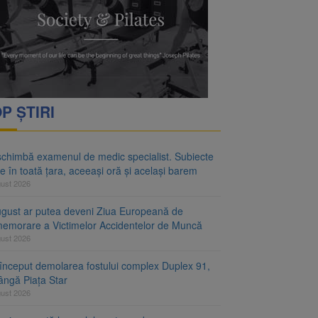
rimesc îngrijiri
oră și același barem
P ȘTIRI
schimbă examenul de medic specialist. Subiecte
e în toată țara, aceeași oră și același barem
gust 2026
ugust ar putea deveni Ziua Europeană de
emorare a Victimelor Accidentelor de Muncă
gust 2026
început demolarea fostului complex Duplex 91,
ângă Piața Star
gust 2026