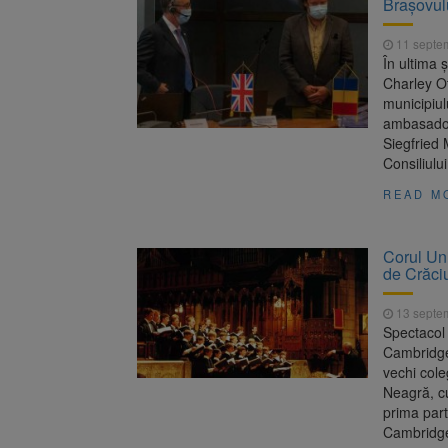
Brașovul
Trafic bl
7 august 2026
medicale
11 septe
Se schimb
8 august 2026
În ultima 
Charley Ot
municipiu
ambasador
Siegfried 
Consiliulu
READ M
Corul Uni
de Crăci
13 septe
Spectacol 
Cambridge 
vechi cole
Neagră, cu
prima part
Cambridge