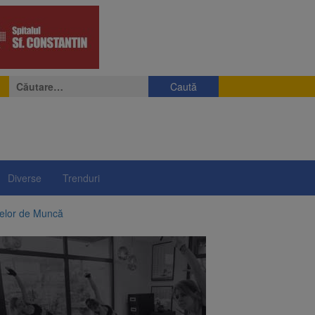
Caută
după:
Diverse
Trenduri
telor de Muncă
ii a început să crească
rea iluminatului public