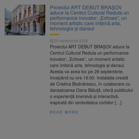
Clădirile Duplex de lângă
7 august 2026
Proiectul ART DEBUT BRAȘOV
Piața Star din Brașov au fost demolate
aduce la Centrul Cultural Reduta un
performance inovator: „Echoes”, un
moment artistic care îmbină arta,
Platforma Belvedere de pe
7 august 2026
tehnologia și dansul
Tâmpa intră în renovare. Contract de peste 1
milion de lei și termen de trei luni
25 septembrie 2024
Proiectul ART DEBUT BRAȘOV aduce la
Unul dintre cele mai mari
7 august 2026
Centrul Cultural Reduta un performance
parcuri ale Brașovului va fi amenajat în
inovator: „Echoes”, un moment artistic
Bartolomeu-Avantgarden. Contractul a fost
care îmbină arta, tehnologia și dansul.
semnat (FOTO)
Acesta va avea loc pe 28 septembrie,
Trafic blocat pe DN1E Brașov
7 august 2026
începând cu ora 18:00. Instalația creată
– Poiana Brașov după un accident. Două
de Cristina Bodnărescu, în colaborare cu
persoane primesc îngrijiri medicale
dansatoarea Oana Băluță, oferă publicului
o experiență imersivă și interactivă,
inspirată din simbolistica corbilor […]
READ MORE