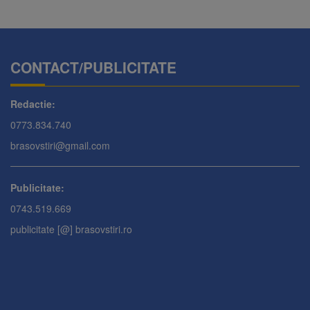
CONTACT/PUBLICITATE
Redactie:
0773.834.740
brasovstiri@gmail.com
Publicitate:
0743.519.669
publicitate [@] brasovstiri.ro