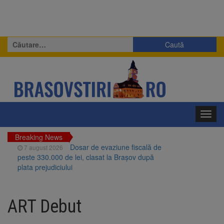
Caută
după:
Toggl
navig
Breaking News
Dosar de evaziune fiscală de
7 august 2026
peste 330.000 de lei, clasat la Brașov după
plata prejudiciului
Primăria Brașov amenință cu
7 august 2026
sistarea plăților către Brai-Cata și Comprest.
ART Debut
Motivul: platforme de gunoi neigienizate