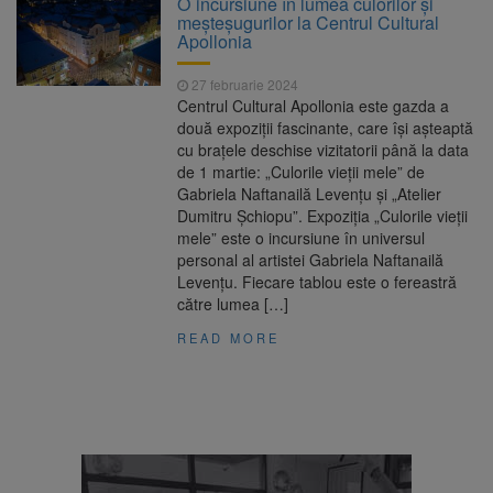
O incursiune în lumea culorilor și
nopții, nu oprirea iluminatului public
meșteșugurilor la Centrul Cultural
Trafic blocat pe DN1E Brașov
7 august 2026
Apollonia
– Poiana Brașov după un accident. Două
persoane primesc îngrijiri medicale
27 februarie 2024
Dosar de evaziune fiscală de
7 august 2026
Centrul Cultural Apollonia este gazda a
peste 330.000 de lei, clasat la Brașov după
două expoziții fascinante, care își așteaptă
plata prejudiciului
cu brațele deschise vizitatorii până la data
8 august ar putea deveni
8 august 2026
de 1 martie: „Culorile vieții mele” de
Ziua Europeană de Comemorare a Victimelor
Gabriela Naftanailă Levențu și „Atelier
Accidentelor de Muncă
Dumitru Șchiopu”. Expoziția „Culorile vieții
mele” este o incursiune în universul
personal al artistei Gabriela Naftanailă
Levențu. Fiecare tablou este o fereastră
către lumea […]
READ MORE