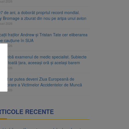
gust 2026
7 de ani, a doborât propriul record mondial.
ty Bromage a zburat din nou pe aripa unui avion
gust 2026
ații fraților Andrew și Tristan Tate cer eliberarea
 pe cauțiune în SUA
gust 2026
schimbă examenul de medic specialist. Subiecte
e în toată țara, aceeași oră și același barem
gust 2026
ugust ar putea deveni Ziua Europeană de
emorare a Victimelor Accidentelor de Muncă
gust 2026
RTICOLE RECENTE