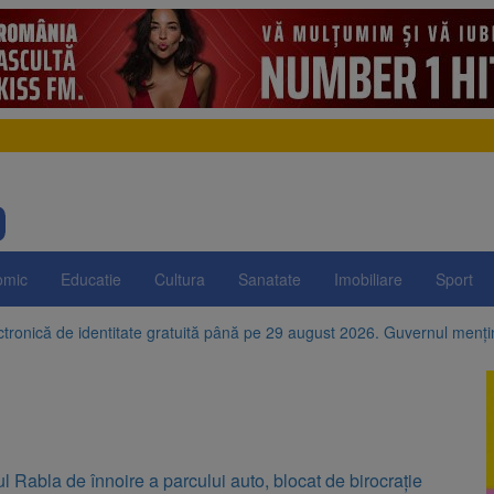
omic
Educatie
Cultura
Sanatate
Imobiliare
Sport
ctronică de identitate gratuită până pe 29 august 2026. Guvernul menț
e istorice din Șcheii Brașovului vor fi restaurate. Contractul de finanțar
ani, a doborât propriul record mondial. Betty Bromage a zburat din nou
fraților Andrew și Tristan Tate cer eliberarea lor pe cauțiune în SUA
 Rabla de înnoire a parcului auto, blocat de birocrație