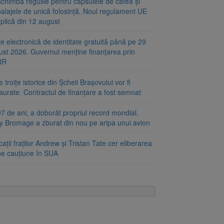
chimbă regulile pentru capsulele de cafea și
alajele de unică folosință. Noul regulament UE
plică din 12 august
e electronică de identitate gratuită până pe 29
ust 2026. Guvernul menține finanțarea prin
RR
 troițe istorice din Șcheii Brașovului vor fi
aurate. Contractul de finanțare a fost semnat
7 de ani, a doborât propriul record mondial.
ty Bromage a zburat din nou pe aripa unui avion
ații fraților Andrew și Tristan Tate cer eliberarea
 pe cauțiune în SUA