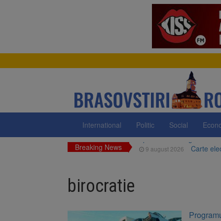
International
Politic
Social
Econ
Breaking News
Carte ele
9 august 2026
Zece troiț
9 august 2026
birocratie
La 97 de 
9 august 2026
Avocații 
9 august 2026
Programul