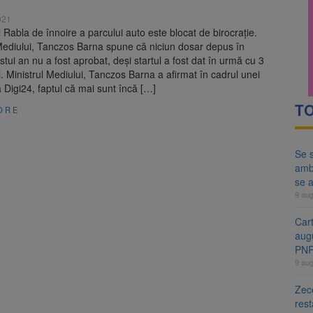
ă examenul de medic specialist. Subiecte unice în toată țara, aceeași 
021
Rabla de înnoire a parcului auto este blocat de birocrație.
ă regulile pentru capsulele de cafea și ambalajele de unică folosință.
Mediului, Tanczos Barna spune că niciun dosar depus în
stui an nu a fost aprobat, deși startul a fost dat în urmă cu 3
 Ministrul Mediului, Tanczos Barna a afirmat în cadrul unei
a Digi24, faptul că mai sunt încă […]
TO
ORE
Se s
amb
se a
9 au
Cart
aug
PN
9 au
Zece
rest