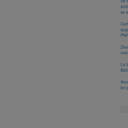
Se s
amb
se a
Cart
aug
PN
Zece
rest
La 9
Bet
Avoc
lor