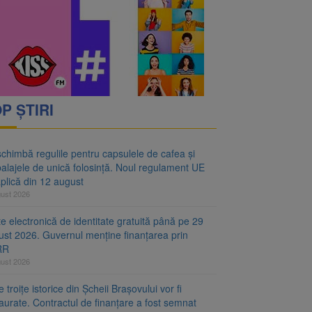
oră și același barem
 Noul regulament UE se
P ȘTIRI
chimbă regulile pentru capsulele de cafea și
alajele de unică folosință. Noul regulament UE
plică din 12 august
gust 2026
e electronică de identitate gratuită până pe 29
ust 2026. Guvernul menține finanțarea prin
RR
gust 2026
 troițe istorice din Șcheii Brașovului vor fi
aurate. Contractul de finanțare a fost semnat