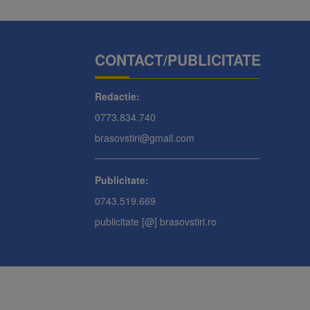
CONTACT/PUBLICITATE
Redactie:
0773.834.740
brasovstiri@gmail.com
Publicitate:
0743.519.669
publicitate [@] brasovstiri.ro