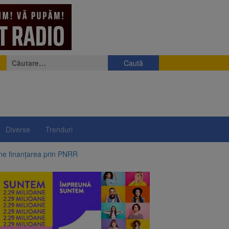
Caută
după:
Diverse
Trenduri
ine finanțarea prin PNRR
e a fost semnat
 pe aripa unui avion