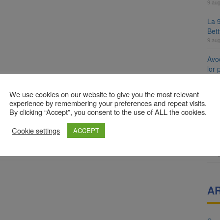
9 au
La 9
Bet
9 au
Avoc
lor
9 au
We use cookies on our website to give you the most relevant
Se 
experience by remembering your preferences and repeat visits.
unic
By clicking “Accept”, you consent to the use of ALL the cookies.
8 au
Cookie settings
ACCEPT
8 a
Com
8 au
A