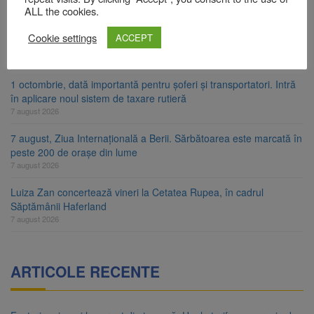
7 august 2026
ALL the cookies.
FIDELIS VIII: Investiții în lei și euro, cu dobânzi neimpozabile de
Cookie settings
ACCEPT
până la 7,50%
7 august 2026
1 octombrie, dată importantă pentru șoferi și transportatori. Intră
în aplicare noul sistem de taxare rutieră
7 august 2026
7 august, Ziua Internațională a Berii. Sărbătoarea este marcată în
peste 200 de orașe din lume
7 august 2026
Luiza Zan concertează vineri la Cetatea Rupea, în cadrul
Săptămânii Haferland
7 august 2026
ARTICOLE RECENTE