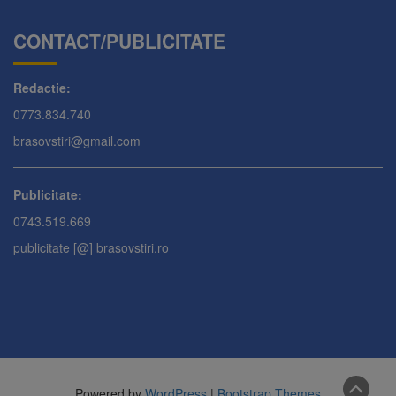
CONTACT/PUBLICITATE
Redactie:
0773.834.740
brasovstiri@gmail.com
Publicitate:
0743.519.669
publicitate [@] brasovstiri.ro
Powered by
WordPress
|
Bootstrap Themes