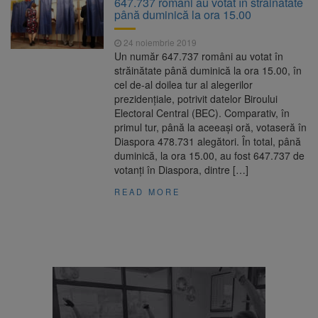
647.737 români au votat în străinătate
7,50%
până duminică la ora 15.00
1 octombrie, dată importantă
7 august 2026
pentru șoferi și transportatori. Intră în aplicare
24 noiembrie 2019
noul sistem de taxare rutieră
Un număr 647.737 români au votat în
7 august, Ziua Internațională
7 august 2026
străinătate până duminică la ora 15.00, în
a Berii. Sărbătoarea este marcată în peste
cel de-al doilea tur al alegerilor
200 de orașe din lume
prezidențiale, potrivit datelor Biroului
Facturi mai mari la curent din
7 august 2026
Electoral Central (BEC). Comparativ, în
toamnă. Unele tarife se apropie de 2 lei/kWh
primul tur, până la aceeași oră, votaseră în
Diaspora 478.731 alegători. În total, până
duminică, la ora 15.00, au fost 647.737 de
votanți în Diaspora, dintre […]
READ MORE