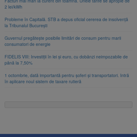
Facturi mai mari la curent din toamnă. Unele tarife se apropie de
2 lei/kWh
Probleme în Capitală. STB a depus oficial cererea de insolvență
la Tribunalul București
Guvernul pregătește posibile limitări de consum pentru marii
consumatori de energie
FIDELIS VIII: Investiții în lei și euro, cu dobânzi neimpozabile de
până la 7,50%
1 octombrie, dată importantă pentru șoferi și transportatori. Intră
în aplicare noul sistem de taxare rutieră