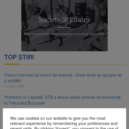
TOP ȘTIRI
Facturi mai mari la curent din toamnă. Unele tarife se apropie de
2 lei/kWh
7 august 2026
Probleme în Capitală. STB a depus oficial cererea de insolvență
la Tribunalul București
7 august 2026
We use cookies on our website to give you the most
Guvernul pregătește posibile limitări de consum pentru marii
relevant experience by remembering your preferences and
consumatori de energie
repeat visits. By clicking “Accept”, you consent to the use of