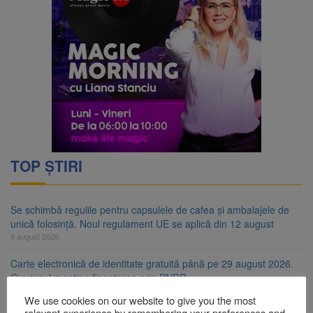
TOP ȘTIRI
Se schimbă regulile pentru capsulele de cafea și ambalajele de
unică folosință. Noul regulament UE se aplică din 12 august
9 august 2026
Carte electronică de identitate gratuită până pe 29 august 2026.
Guvernul menține finanțarea prin PNRR
9 august 2026
We use cookies on our website to give you the most
relevant experience by remembering your preferences and