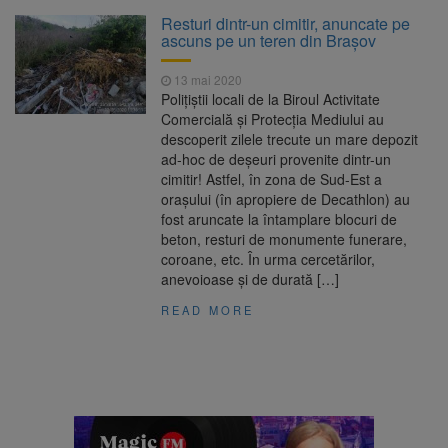
La 97 de ani, a doborât
9 august 2026
Resturi dintr-un cimitir, anuncate pe
propriul record mondial. Betty Bromage a
ascuns pe un teren din Brașov
zburat din nou pe aripa unui avion
13 mai 2020
Avocații fraților Andrew și
9 august 2026
Polițiștii locali de la Biroul Activitate
Tristan Tate cer eliberarea lor pe cauțiune în
Comercială și Protecția Mediului au
SUA
descoperit zilele trecute un mare depozit
ad-hoc de deșeuri provenite dintr-un
Se schimbă examenul de
8 august 2026
cimitir! Astfel, în zona de Sud-Est a
medic specialist. Subiecte unice în toată țara,
orașului (în apropiere de Decathlon) au
aceeași oră și același barem
fost aruncate la întamplare blocuri de
beton, resturi de monumente funerare,
Se schimbă regulile pentru
9 august 2026
coroane, etc. În urma cercetărilor,
capsulele de cafea și ambalajele de unică
anevoioase și de durată […]
folosință. Noul regulament UE se aplică din 12
august
READ MORE