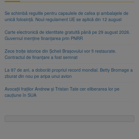
Se schimbă regulile pentru capsulele de cafea și ambalajele de
unică folosință. Noul regulament UE se aplică din 12 august
Carte electronică de identitate gratuită până pe 29 august 2026.
Guvernul menține finanțarea prin PNRR
Zece troițe istorice din Șcheii Brașovului vor fi restaurate.
Contractul de finanțare a fost semnat
La 97 de ani, a doborât propriul record mondial. Betty Bromage a
zburat din nou pe aripa unui avion
Avocații fraților Andrew și Tristan Tate cer eliberarea lor pe
cauțiune în SUA