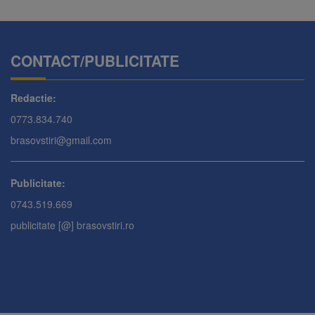
CONTACT/PUBLICITATE
Redactie:
0773.834.740
brasovstiri@gmail.com
Publicitate:
0743.519.669
publicitate [@] brasovstiri.ro