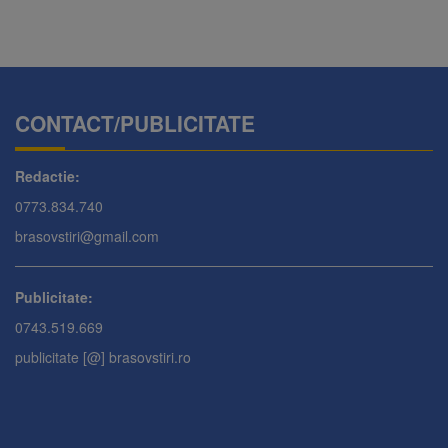
CONTACT/PUBLICITATE
Redactie:
0773.834.740
brasovstiri@gmail.com
Publicitate:
0743.519.669
publicitate [@] brasovstiri.ro