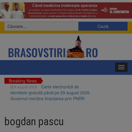
Caută
după:
Toggl
navig
Breaking News
Carte electronică de
9 august 2026
identitate gratuită până pe 29 august 2026.
Guvernul menține finanțarea prin PNRR
Zece troițe istorice din Șcheii
9 august 2026
Brașovului vor fi restaurate. Contractul de
bogdan pascu
finanțare a fost semnat