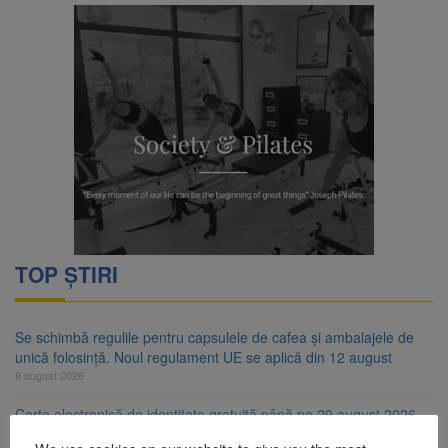
TOP ȘTIRI
Se schimbă regulile pentru capsulele de cafea și ambalajele de
unică folosință. Noul regulament UE se aplică din 12 august
9 august 2026
Carte electronică de identitate gratuită până pe 29 august 2026.
Guvernul menține finanțarea prin PNRR