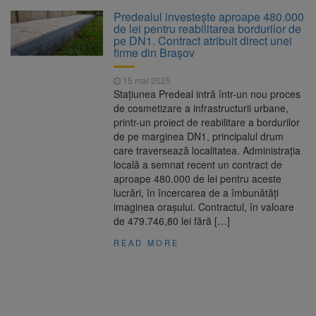
La 97 de ani, a doborât
9 august 2026
Predealul investește aproape 480.000
propriul record mondial. Betty Bromage a
de lei pentru reabilitarea bordurilor de
zburat din nou pe aripa unui avion
pe DN1. Contract atribuit direct unei
firme din Brașov
Avocații fraților Andrew și
9 august 2026
Tristan Tate cer eliberarea lor pe cauțiune în
15 mai 2025
SUA
Stațiunea Predeal intră într-un nou proces
de cosmetizare a infrastructurii urbane,
Se schimbă examenul de
8 august 2026
printr-un proiect de reabilitare a bordurilor
medic specialist. Subiecte unice în toată țara,
de pe marginea DN1, principalul drum
aceeași oră și același barem
care traversează localitatea. Administrația
locală a semnat recent un contract de
Se schimbă regulile pentru
9 august 2026
aproape 480.000 de lei pentru aceste
capsulele de cafea și ambalajele de unică
lucrări, în încercarea de a îmbunătăți
folosință. Noul regulament UE se aplică din 12
imaginea orașului. Contractul, în valoare
august
de 479.746,80 lei fără […]
READ MORE