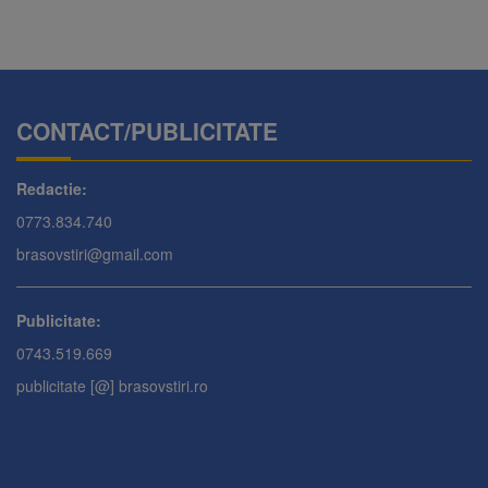
CONTACT/PUBLICITATE
Redactie:
0773.834.740
brasovstiri@gmail.com
Publicitate:
0743.519.669
publicitate [@] brasovstiri.ro