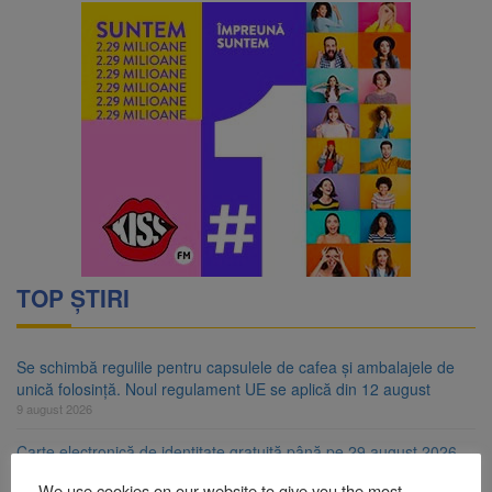
TOP ȘTIRI
Se schimbă regulile pentru capsulele de cafea și ambalajele de
unică folosință. Noul regulament UE se aplică din 12 august
9 august 2026
Carte electronică de identitate gratuită până pe 29 august 2026.
Guvernul menține finanțarea prin PNRR
We use cookies on our website to give you the most