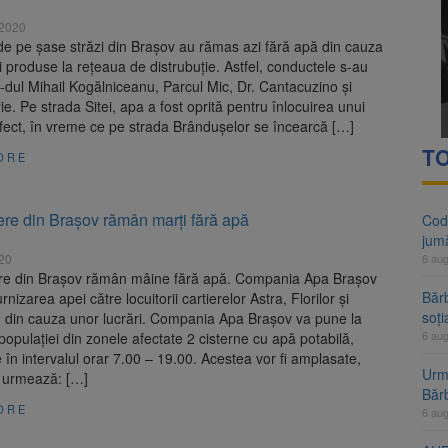
rașov, sub Cod portocaliu de caniculă până vineri dimineață
 2020
 de pe șase străzi din Brașov au rămas azi fără apă din cauza
aliu de vijelii și averse torențiale în jumătatea estică a Transilvaniei
i produse la rețeaua de distrubuție. Astfel, conductele s-au
-dul Mihail Kogălniceanu, Parcul Mic, Dr. Cantacuzino și
. Pe strada Sitei, apa a fost oprită pentru înlocuirea unui
fect, în vreme ce pe strada Brândușelor se încearcă […]
TO
ORE
iere din Brașov rămân marți fără apă
Cod 
jumă
020
6 au
iere din Brașov rămân mâine fără apă. Compania Apa Brașov
Bărb
rnizarea apei către locuitorii cartierelor Astra, Florilor și
soți
or, din cauza unor lucrări. Compania Apa Brașov va pune la
6 au
 populației din zonele afectate 2 cisterne cu apă potabilă,
e în intervalul orar 7.00 – 19.00. Acestea vor fi amplasate,
Urme
 urmează: […]
Băr
ORE
6 au