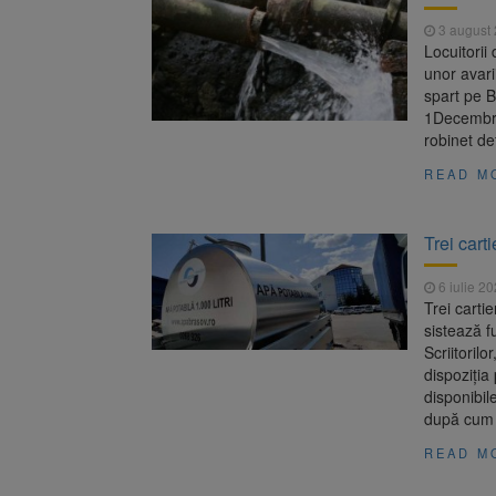
Județul B
6 august 2026
3 august
Locuitorii
Cod portoc
6 august 2026
unor avari
spart pe B
1Decembrie
robinet de
READ M
Trei cart
6 iulie 2
Trei cart
sistează fu
Scriitoril
dispoziția
disponibil
după cum
READ M