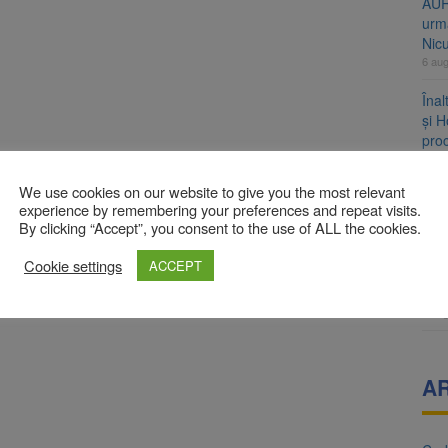
AUR
urmă
Nic
6 au
Înal
și H
pro
6 au
We use cookies on our website to give you the most relevant
Jud
experience by remembering your preferences and repeat visits.
vine
By clicking “Accept”, you consent to the use of ALL the cookies.
6 au
Cookie settings
ACCEPT
Prim
în 
6 au
A