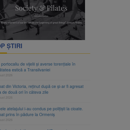
P ȘTIRI
portocaliu de vijelii și averse torențiale în
tatea estică a Transilvaniei
gust 2026
at din Victoria, reținut după ce și-ar fi agresat
a de două ori în câteva zile
gust 2026
le atelajului i-au condus pe polițiști la cioate.
bat prins în pădure la Ormeniș
gust 2026