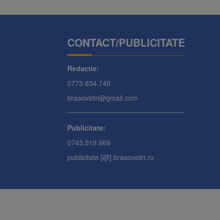
CONTACT/PUBLICITATE
Redactie:
0773.834.740
brasovstiri@gmail.com
Publicitate:
0743.519.669
publicitate [@] brasovstiri.ro