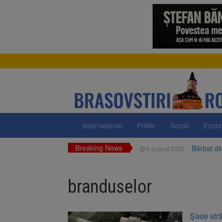
International
Politic
Social
Econ
Breaking News
Bărbat din
6 august 2026
Urmele at
6 august 2026
branduselor
AUR a lan
6 august 2026
Dan
Înalta Cu
6 august 2026
Șase str
procesul