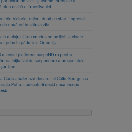
portocaliu de vijelii și averse torențiale în
tatea estică a Transilvaniei
at din Victoria, reținut după ce și-ar fi agresat
a de două ori în câteva zile
le atelajului i-au condus pe polițiști la cioate.
bat prins în pădure la Ormeniș
 a lansat platforma suspeND.ro pentru
rirea inițiativei de suspendare a președintelui
ușor Dan
ta Curte analizează dosarul lui Călin Georgescu
orațiu Potra. Judecătorii decid dacă începe
cesul