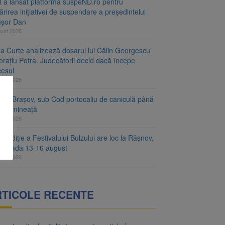
 a lansat platforma suspeND.ro pentru
rirea inițiativei de suspendare a președintelui
ușor Dan
gust 2026
ta Curte analizează dosarul lui Călin Georgescu
orațiu Potra. Judecătorii decid dacă începe
cesul
gust 2026
ețul Brașov, sub Cod portocaliu de caniculă până
ri dimineață
gust 2026
a ediție a Festivalului Bulzului are loc la Râșnov,
perioada 13-16 august
gust 2026
RTICOLE RECENTE