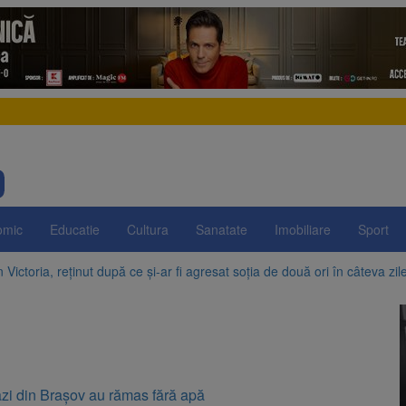
omic
Educatie
Cultura
Sanatate
Imobiliare
Sport
 Victoria, reținut după ce și-ar fi agresat soția de două ori în câteva zil
elajului i-au condus pe polițiști la cioate. Bărbat prins în pădure la Orm
sat platforma suspeND.ro pentru urmărirea inițiativei de suspendare a 
rte analizează dosarul lui Călin Georgescu și Horațiu Potra. Judecători
ăzi din Brașov au rămas fără apă