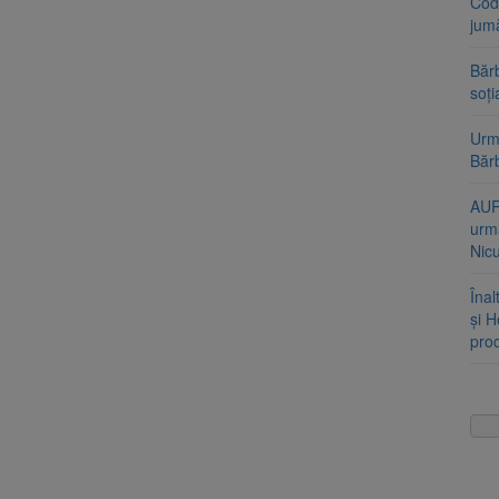
Cod 
jumă
Bărb
soți
Urme
Băr
AUR
urmă
Nic
Înal
și H
pro