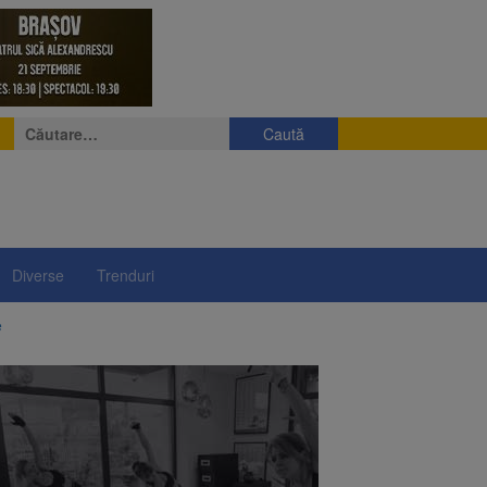
Caută
după:
Diverse
Trenduri
e
eniș
președintelui Nicușor
i decid dacă începe