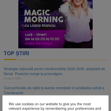
TOP ȘTIRI
Strategia națională pentru biodiversitate 2026-2030, adoptată de
Senat. Proiectul merge la promulgare
6 august 2026
Cod portocaliu de vijelii și averse torențiale în jumătatea estică a
Transilvaniei
6 august 2026
We use cookies on our website to give you the most
Bărbat din Victoria, reținut după ce și-ar fi agresat soția de două
relevant experience by remembering your preferences and