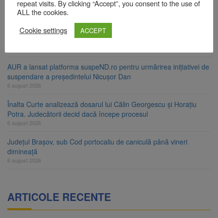
ori în câteva zile
repeat visits. By clicking “Accept”, you consent to the use of
6 august 2026
ALL the cookies.
Urmele atelajului i-au condus pe polițiști la cioate. Bărbat prins în
Cookie settings
ACCEPT
pădure la Ormeniș
6 august 2026
AUR a lansat platforma suspeND.ro pentru urmărirea inițiativei de
suspendare a președintelui Nicușor Dan
6 august 2026
Înalta Curte analizează dosarul lui Călin Georgescu și Horațiu
Potra. Judecătorii decid dacă începe procesul
6 august 2026
Județul Brașov, sub Cod portocaliu de caniculă până vineri
dimineață
6 august 2026
ARTICOLE RECENTE