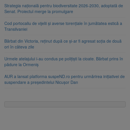
Strategia națională pentru biodiversitate 2026-2030, adoptată de
Senat. Proiectul merge la promulgare
Cod portocaliu de vijelii și averse torențiale în jumătatea estică a
Transilvaniei
Bărbat din Victoria, reținut după ce și-ar fi agresat soția de două
ori în câteva zile
Urmele atelajului i-au condus pe polițiști la cioate. Bărbat prins în
pădure la Ormeniș
AUR a lansat platforma suspeND.ro pentru urmărirea inițiativei de
suspendare a președintelui Nicușor Dan