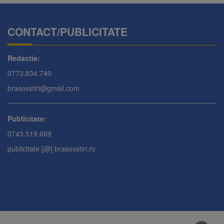
CONTACT/PUBLICITATE
Redactie:
0773.834.740
brasovstiri@gmail.com
Publicitate:
0743.519.669
publicitate [@] brasovstiri.ro