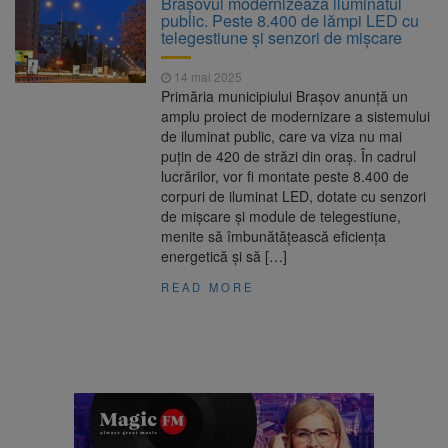
Brașovul modernizează iluminatul
Ormeniș
public. Peste 8.400 de lămpi LED cu
AUR a lansat platforma
6 august 2026
telegestiune și senzori de mișcare
suspeND.ro pentru urmărirea inițiativei de
suspendare a președintelui Nicușor Dan
14 mai 2025
Înalta Curte analizează
6 august 2026
Primăria municipiului Brașov anunță un
dosarul lui Călin Georgescu și Horațiu Potra.
amplu proiect de modernizare a sistemului
Judecătorii decid dacă începe procesul
de iluminat public, care va viza nu mai
Strategia națională pentru
6 august 2026
puțin de 420 de străzi din oraș. În cadrul
biodiversitate 2026-2030, adoptată de Senat.
lucrărilor, vor fi montate peste 8.400 de
Proiectul merge la promulgare
corpuri de iluminat LED, dotate cu senzori
de mișcare și module de telegestiune,
menite să îmbunătățească eficiența
energetică și să […]
READ MORE