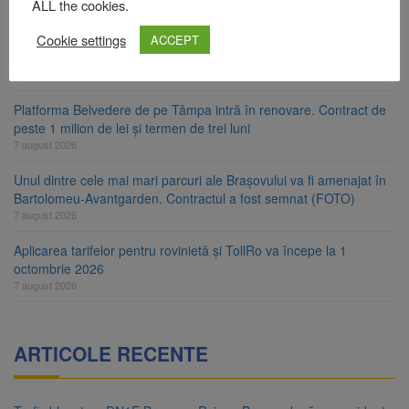
ALL the cookies.
Comprest. Motivul: platforme de gunoi neigienizate
7 august 2026
Cookie settings
ACCEPT
Clădirile Duplex de lângă Piața Star din Brașov au fost demolate
7 august 2026
Platforma Belvedere de pe Tâmpa intră în renovare. Contract de
peste 1 milion de lei și termen de trei luni
7 august 2026
Unul dintre cele mai mari parcuri ale Brașovului va fi amenajat în
Bartolomeu-Avantgarden. Contractul a fost semnat (FOTO)
7 august 2026
Aplicarea tarifelor pentru rovinietă și TollRo va începe la 1
octombrie 2026
7 august 2026
ARTICOLE RECENTE