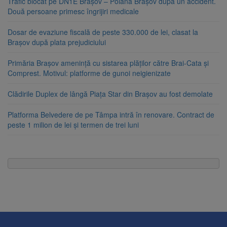
Trafic blocat pe DN1E Brașov – Poiana Brașov după un accident.
Două persoane primesc îngrijiri medicale
Dosar de evaziune fiscală de peste 330.000 de lei, clasat la
Brașov după plata prejudiciului
Primăria Brașov amenință cu sistarea plăților către Brai-Cata și
Comprest. Motivul: platforme de gunoi neigienizate
Clădirile Duplex de lângă Piața Star din Brașov au fost demolate
Platforma Belvedere de pe Tâmpa intră în renovare. Contract de
peste 1 milion de lei și termen de trei luni