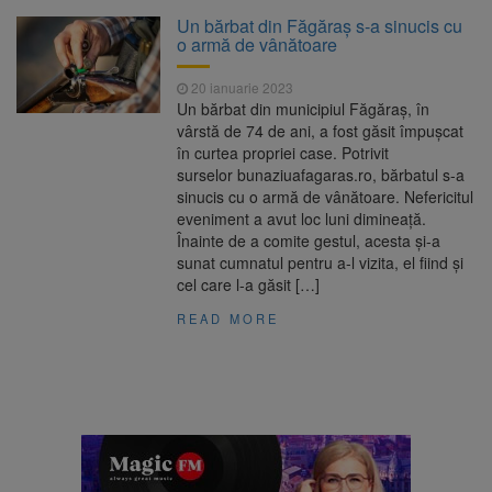
Clădirile Duplex de lângă
7 august 2026
Un bărbat din Făgăraș s-a sinucis cu
Piața Star din Brașov au fost demolate
o armă de vânătoare
20 ianuarie 2023
Platforma Belvedere de pe
7 august 2026
Un bărbat din municipiul Făgăraș, în
Tâmpa intră în renovare. Contract de peste 1
vârstă de 74 de ani, a fost găsit împușcat
milion de lei și termen de trei luni
în curtea propriei case. Potrivit
surselor bunaziuafagaras.ro, bărbatul s-a
Unul dintre cele mai mari
7 august 2026
sinucis cu o armă de vânătoare. Nefericitul
parcuri ale Brașovului va fi amenajat în
eveniment a avut loc luni dimineață.
Bartolomeu-Avantgarden. Contractul a fost
Înainte de a comite gestul, acesta și-a
semnat (FOTO)
sunat cumnatul pentru a-l vizita, el fiind și
Trafic blocat pe DN1E Brașov
7 august 2026
cel care l-a găsit […]
– Poiana Brașov după un accident. Două
persoane primesc îngrijiri medicale
READ MORE