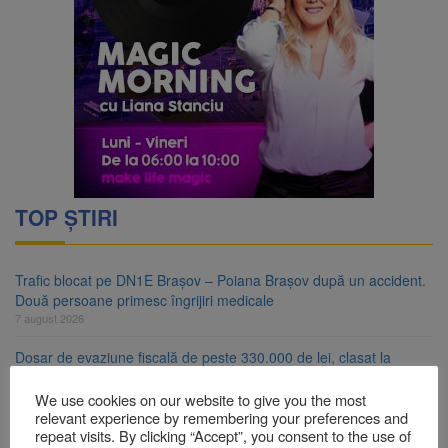
TOP ȘTIRI
Trafic blocat pe DN1E Brașov – Poiana Brașov după un accident.
Două persoane primesc îngrijiri medicale
7 august 2026
Dosar de evaziune fiscală de peste 330.000 de lei, clasat la
Brașov după plata prejudiciului
7 august 2026
We use cookies on our website to give you the most
relevant experience by remembering your preferences and
Primăria Brașov amenință cu sistarea plăților către Brai-Cata și
repeat visits. By clicking “Accept”, you consent to the use of