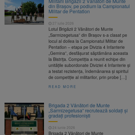
Militarii Brigăzii 2 Vânători de Munte
Nivelul Dunării a început să crească
din Brașov, pe podium la Campionatul
Asociația Română pentru
8 august 2026
Militar de Pentatlon
Iluminat cere reducerea luminii pe timpul
nopții, nu oprirea iluminatului public
27 iulie 2026
Trafic blocat pe DN1E Brașov
7 august 2026
Lotul Brigăzii 2 Vânători de Munte
– Poiana Brașov după un accident. Două
„Sarmizegetusa” din Brașov s-a clasat pe
persoane primesc îngrijiri medicale
locul al doilea la Campionatul Militar de
Se schimbă examenul de
8 august 2026
Pentatlon – etapa pe Divizia 4 Infanterie
medic specialist. Subiecte unice în toată țara,
„Gemina”, desfășurat săptămâna aceasta
aceeași oră și același barem
la Bistrița. Competiția a reunit echipe din
unitățile subordonate Diviziei 4 Infanterie și
a testat rezistența, îndemânarea și spiritul
de competiție al militarilor, prin probe […]
READ MORE
Brigada 2 Vânători de Munte
„Sarmizegetusa” recrutează soldați și
gradați profesioniști
24 iunie 2026
Brigada 2 Vânători de Munte