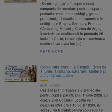
„Sarmizegetusa” a început o nouă
campanie de recrutare pentru ocuparea
posturilor vacante de soldați și gradați
profesioniști. Locurile sunt disponibile în
unitățile din Brașov, Ghimbav, Predeal,
Câmpulung Muscel și Curtea de Argeș.
Înscrierile se desfășoară în perioada 25
iunie – 17 iulie, iar selecția și examinarea
medicală vor avea loc […]
READ MORE
Copiii intră gratuit la Castelul Bran de
1 iunie. Tiroliană, cățărare, ateliere și
activități educative
28 mai 2026
Castelul Bran pregătește o zi specială
pentru copii și părinți, luni, 1 iunie 2026, cu
ocazia Zilei Copilului. Locația va fi
deschisă între orele 10:00 și 18:00, iar
accesul va fi gratuit pentru copiii sub 18