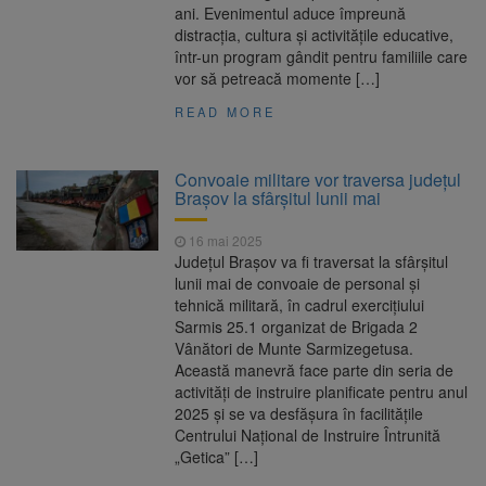
ani. Evenimentul aduce împreună
distracția, cultura și activitățile educative,
într-un program gândit pentru familiile care
vor să petreacă momente […]
READ MORE
Convoaie militare vor traversa județul
Brașov la sfârșitul lunii mai
16 mai 2025
Județul Brașov va fi traversat la sfârșitul
lunii mai de convoaie de personal și
tehnică militară, în cadrul exercițiului
Sarmis 25.1 organizat de Brigada 2
Vânători de Munte Sarmizegetusa.
Această manevră face parte din seria de
activități de instruire planificate pentru anul
2025 și se va desfășura în facilitățile
Centrului Național de Instruire Întrunită
„Getica” […]