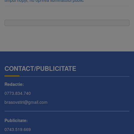
timpul nopții, nu oprirea iluminatului public
CONTACT/PUBLICITATE
Redactie:
0773.834.740
brasovstiri@gmail.com
Publicitate:
0743.519.669