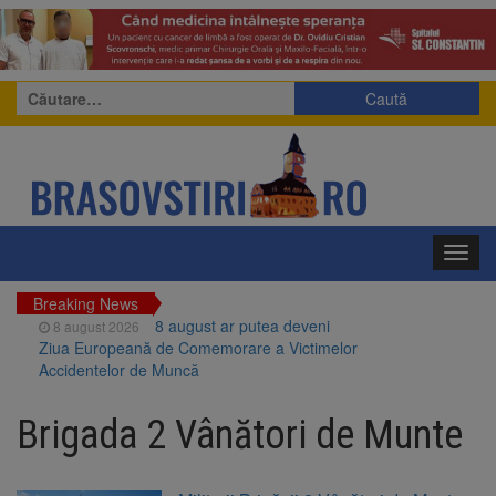
Caută
după:
Toggl
navig
Breaking News
8 august ar putea deveni
8 august 2026
Ziua Europeană de Comemorare a Victimelor
Accidentelor de Muncă
Am început demolarea
8 august 2026
fostului complex Duplex 91, de lângă Piața
Brigada 2 Vânători de Munte
Star
Ungaria renunță la apelul
8 august 2026
pentru reducerea consumului de energie.