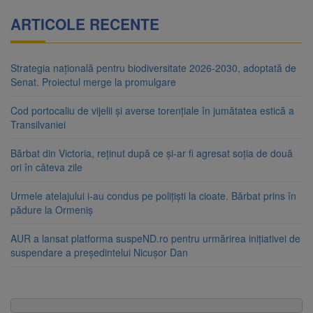
ARTICOLE RECENTE
Strategia națională pentru biodiversitate 2026-2030, adoptată de
Senat. Proiectul merge la promulgare
Cod portocaliu de vijelii și averse torențiale în jumătatea estică a
Transilvaniei
Bărbat din Victoria, reținut după ce și-ar fi agresat soția de două
ori în câteva zile
Urmele atelajului i-au condus pe polițiști la cioate. Bărbat prins în
pădure la Ormeniș
AUR a lansat platforma suspeND.ro pentru urmărirea inițiativei de
suspendare a președintelui Nicușor Dan