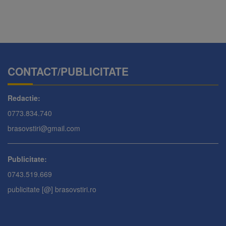
CONTACT/PUBLICITATE
Redactie:
0773.834.740
brasovstiri@gmail.com
Publicitate:
0743.519.669
publicitate [@] brasovstiri.ro