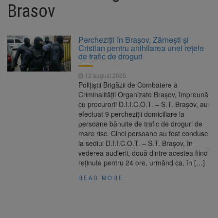
Ormeniș
Brasov
AUR a lansat platforma
6 august 2026
suspeND.ro pentru urmărirea inițiativei de
suspendare a președintelui Nicușor Dan
Percheziții în Brașov, Zărnești și
Înalta Curte analizează
6 august 2026
Cristian pentru anihilarea unei rețele
dosarul lui Călin Georgescu și Horațiu Potra.
de trafic de droguri
Judecătorii decid dacă începe procesul
Strategia națională pentru
6 august 2026
12 august 2020
biodiversitate 2026-2030, adoptată de Senat.
Polițiștii Brigăzii de Combatere a
Proiectul merge la promulgare
Criminalității Organizate Brașov, împreună
cu procurorii D.I.I.C.O.T. – S.T. Brașov, au
efectuat 9 percheziții domiciliare la
persoane bănuite de trafic de droguri de
mare risc. Cinci persoane au fost conduse
la sediul D.I.I.C.O.T. – S.T. Brașov, în
vederea audierii, două dintre acestea fiind
reținute pentru 24 ore, urmând ca, în […]
READ MORE