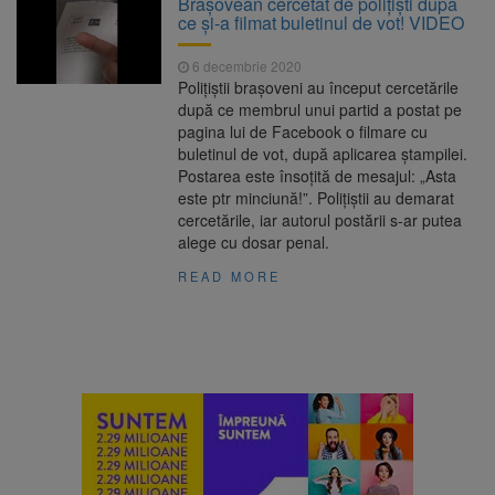
Brașovean cercetat de polițiști după
Nivelul Dunării a început să crească
ce și-a filmat buletinul de vot! VIDEO
Asociația Română pentru
8 august 2026
Iluminat cere reducerea luminii pe timpul
6 decembrie 2020
nopții, nu oprirea iluminatului public
Polițiștii brașoveni au început cercetările
Trafic blocat pe DN1E Brașov
7 august 2026
după ce membrul unui partid a postat pe
– Poiana Brașov după un accident. Două
pagina lui de Facebook o filmare cu
persoane primesc îngrijiri medicale
buletinul de vot, după aplicarea ștampilei.
Se schimbă examenul de
8 august 2026
Postarea este însoțită de mesajul: „Asta
medic specialist. Subiecte unice în toată țara,
este ptr minciună!”. Polițiștii au demarat
aceeași oră și același barem
cercetările, iar autorul postării s-ar putea
alege cu dosar penal.
READ MORE