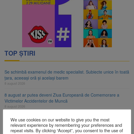
TOP ȘTIRI
Se schimbă examenul de medic specialist. Subiecte unice în toată
țara, aceeași oră și același barem
8 august 2026
8 august ar putea deveni Ziua Europeană de Comemorare a
Victimelor Accidentelor de Muncă
8 august 2026
Am început demolarea fostului complex Duplex 91, de lângă Piața
We use cookies on our website to give you the most
Star
relevant experience by remembering your preferences and
8 august 2026
repeat visits. By clicking “Accept”, you consent to the use of