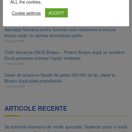
ALL the cookies.
Ungaria renunță la apelul pentru reducerea consumului de
Cookie settings
energie. Nivelul Dunării a început să crească
ACCEPT
8 august 2026
Asociația Română pentru Iluminat cere reducerea luminii pe
timpul nopții, nu oprirea iluminatului public
8 august 2026
Trafic blocat pe DN1E Brașov – Poiana Brașov după un accident.
Două persoane primesc îngrijiri medicale
7 august 2026
Dosar de evaziune fiscală de peste 330.000 de lei, clasat la
Brașov după plata prejudiciului
7 august 2026
ARTICOLE RECENTE
Se schimbă examenul de medic specialist. Subiecte unice în toată