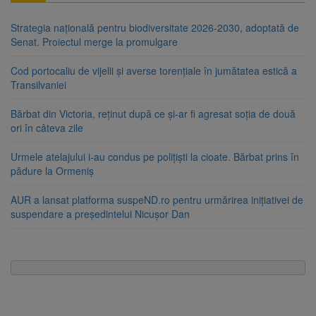
Strategia națională pentru biodiversitate 2026-2030, adoptată de
Senat. Proiectul merge la promulgare
Cod portocaliu de vijelii și averse torențiale în jumătatea estică a
Transilvaniei
Bărbat din Victoria, reținut după ce și-ar fi agresat soția de două
ori în câteva zile
Urmele atelajului i-au condus pe polițiști la cioate. Bărbat prins în
pădure la Ormeniș
AUR a lansat platforma suspeND.ro pentru urmărirea inițiativei de
suspendare a președintelui Nicușor Dan