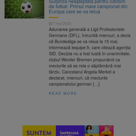
Surpriză neașteptată pentru iubitorii
Ormeniș
de fotbal: Primul mare campionat din
AUR a lansat platforma
6 august 2026
Europa care se va relua
suspeND.ro pentru urmărirea inițiativei de
suspendare a președintelui Nicușor Dan
7 mai 2020
Înalta Curte analizează
6 august 2026
Adunarea generală a Ligii Profesioniste
dosarul lui Călin Georgescu și Horațiu Potra.
Germane (DFL), întrunită miercuri, a decis
Judecătorii decid dacă începe procesul
că Bundesliga se va relua la 15 mai,
Strategia națională pentru
6 august 2026
informează lequipe.fr, care citează agenţia
biodiversitate 2026-2030, adoptată de Senat.
SID. Decizia nu a fost luată în unanimitate,
Proiectul merge la promulgare
clubul Werder Bremen propunând ca
meciurile să se reia o săptămână mai
târziu. Cancelarul Angela Merkel a
declarat, miercuri, că meciurile
campionatului german […]
READ MORE