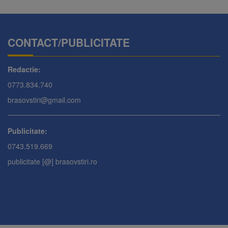
CONTACT/PUBLICITATE
Redactie:
0773.834.740
brasovstiri@gmail.com
Publicitate:
0743.519.669
publicitate [@] brasovstiri.ro