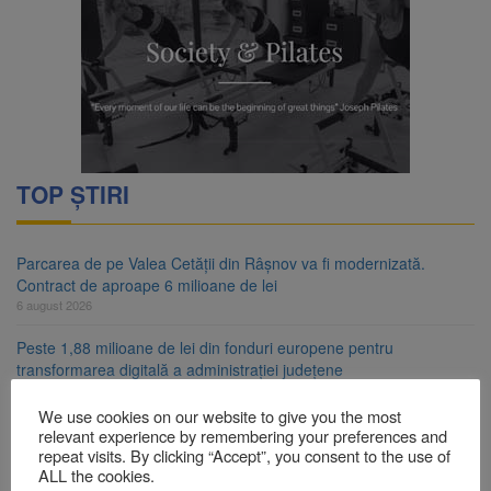
TOP ȘTIRI
Parcarea de pe Valea Cetății din Râșnov va fi modernizată.
Contract de aproape 6 milioane de lei
6 august 2026
Peste 1,88 milioane de lei din fonduri europene pentru
transformarea digitală a administrației județene
6 august 2026
We use cookies on our website to give you the most
Tun de zăpadă transformat în perdea de apă, pentru răcorirea
relevant experience by remembering your preferences and
brașovenilor
repeat visits. By clicking “Accept”, you consent to the use of
ALL the cookies.
6 august 2026