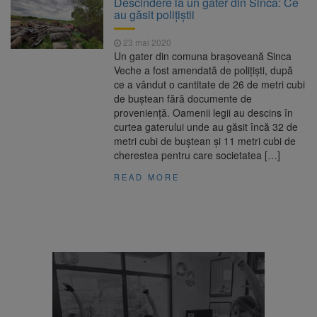
Descindere la un gater din Sinca: Ce
au găsit polițiștii
Fuego vine la Zărnești.
6 august 2026
Recital special pe scena Festivalului „Ecoul
23 mai 2020
Pietrei Craiului”, pe 2 octombrie
Un gater din comuna brașoveană Sinca
Legea decarbonizării,
6 august 2026
Veche a fost amendată de polițiști, după
adoptată după dezbateri aprinse. Ce se
ce a vândut o cantitate de 26 de metri cubi
întâmplă cu centralele pe cărbune
de buștean fără documente de
Parcarea de pe Valea Cetății
6 august 2026
proveniență. Oamenii legii au descins în
din Râșnov va fi modernizată. Contract de
curtea gaterului unde au găsit încă 32 de
aproape 6 milioane de lei
metri cubi de buștean și 11 metri cubi de
cherestea pentru care societatea […]
READ MORE