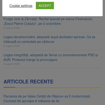
Cookie settings
Schimbarea la Față a Domnului, sărbătoare a luminii și a credinței
ACCEPT
6 august 2026
Fuego vine la Zărnești. Recital special pe scena Festivalului
„Ecoul Pietrei Craiului”, pe 2 octombrie
6 august 2026
Legea decarbonizării, adoptată după dezbateri aprinse. Ce se
întâmplă cu centralele pe cărbune
6 august 2026
Legea integrității, adoptată de Senat cu amendamentele PSD și
AUR. Proiectul merge la promulgare
6 august 2026
ARTICOLE RECENTE
Parcarea de pe Valea Cetății din Râșnov va fi modernizată.
Contract de aproape 6 milioane de lei